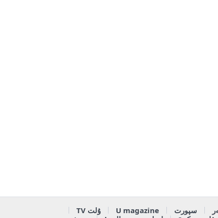
ر
سپورت
U magazine
ۇلت TV