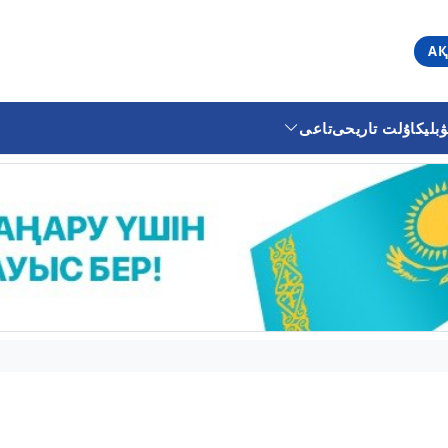
АҚ
ليكا
ۇلت تاريحى
تاعى