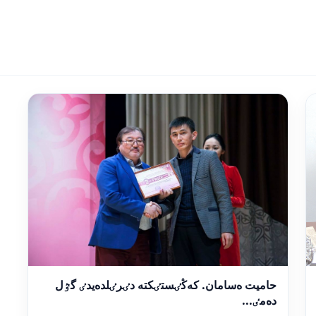
حاميت ەسامان. كەڭٸستٸكتە دٸرٸلدەيدٸ گٷل
دەمٸ...