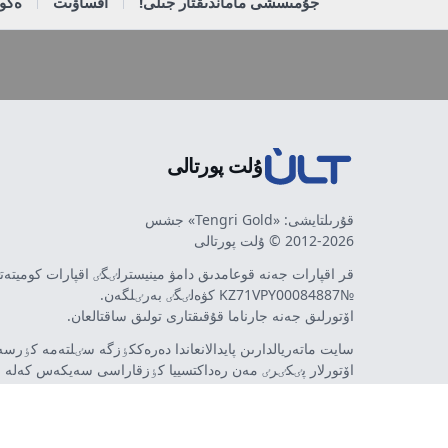
جۇمىسشى ماماندىقتار جىلى!
اقساۋىت
ەكون
ۇلت پورتالى
قۇرىلتايشى: «Tengri Gold» جشس
2012-2026 © ۇلت پورتالى
قر اقپارات جەنە قوعامدىق دامۋ مينيسترلٸگٸ اقپارات كوميتە
№KZ71VPY00084887 كۋەلٸگٸ بەرٸلگەن.
اۆتورلىق جەنە جارناما قۇقىقتارى تولىق ساقتالعان.
سايت ماتەريالدارىن پايدالانعاندا دەرەككٶزگە سٸلتەمە كٶرسەت
اۆتورلار پٸكٸرٸ مەن رەداكتسييا كٶزقاراسى سەيكەس كەلە 
مٷمكٸن. جارناما مەن حابارلاندىرۋلاردىڭ مازمۇنىنا جارناما بە