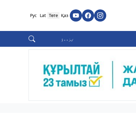
Рус
Lat
Төте
Қаз