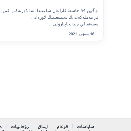
بٷگٸن 64 جاسقا قاراعان شاعىندا اسا كٶرنەكتٸ اقىن,
قر مەملەكەتتٸك سىيلىعىنىڭ لاۋرەاتى
ەسەنعالي ەبدٸجاپپارۇلى...
16 سەۋٸر 2021
ساياسات
قوعام
ايماق
رۋحانييات
ە