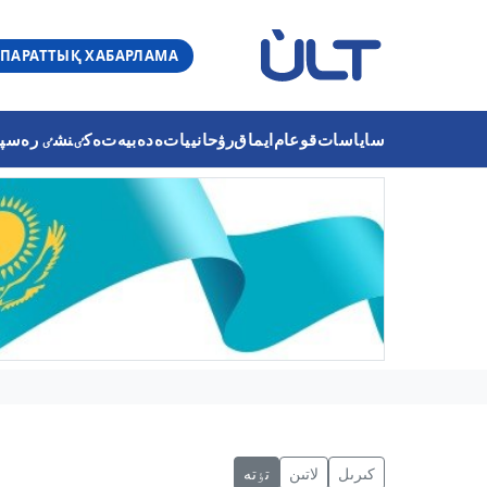
ПАРАТТЫҚ ХАБАРЛАМА
ساياسات
قوعام
ايماق
رۋحانييات
ەدەبيەت
ەكٸنشٸ رەسپۋب
كىرىل
لاتىن
تٶتە