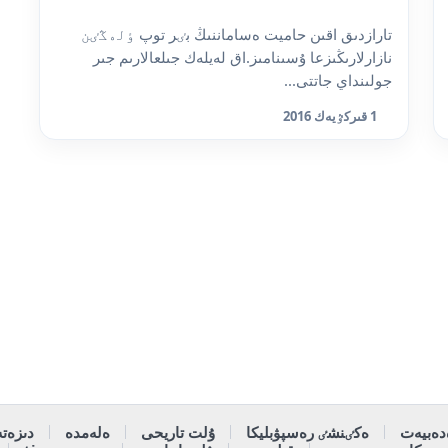
تارازدىق اقىن حاميت ەساماننىڭ بٸر توپ ٶلەڭٸن
نازارلارىڭىزعا ۇسىنامىز.اق لەيلەك جىلعالارىم جىر
جولىنداي جاتتى...
1 قىركٷيەك 2016
دەبيەت
ەكٸنشٸ رەسپۋبليكا
ۇلت تاريحى
ەلەمدە
دىزەتە