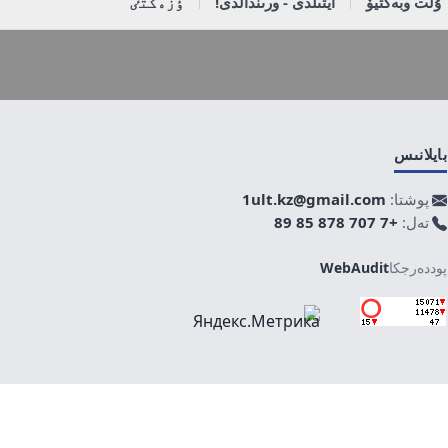
ۇلت وبەكتيۆ
ايتىلدى - ورىندالدى!
ٶزەكتٸ
بايلانىس
پوشتا:
1ult.kz@gmail.com
تەل:
+7 707 878 85 89
پوددەرجكا
WebAudit