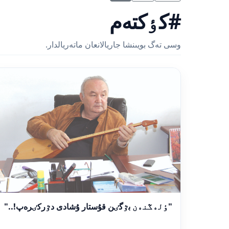
#كٶكتەم
وسى تەگ بويىنشا جاريالانعان ماتەريالدار.
"ٶلەڭنەن بٷگٸن قۇستار ۇشادى دٷركٸرەپ!.."