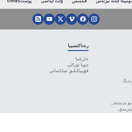
وميكا جەنە بيزنەس
قىلمىس
ۇلت ايناسى
پوستtimes
رەداكتسييا
جارناما
جوبا تۋرالى
قۇپييالىلىق ساياساتى
تٸنٸڭ
ۋ مٸندەتتٸ.
بەرمەۋٸ
رۋشٸ جاۋاپتى.