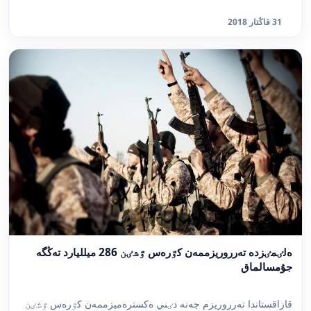
31 قاڭتار 2018
ەلٸمٸزدە تەرروريزممەن كٷرەس ٷشٸن 286 ميلليارد تەڭگە
جۇمسالماق
قازاقستاندا تەرروريزم جەنە دٸني ەكسترەميزممەن كٷرەس ٷشٸن