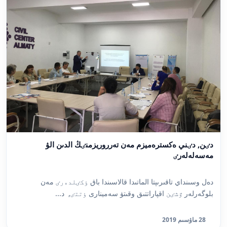
دٸن, دٸني ەكسترەميزم مەن تەرروريزمنٸڭ الدىن الۋ
مەسەلەلەرٸ
دەل وسىنداي تاقىرىپتا الماتىدا قالاسىندا باق ٶكٸلدەرٸ مەن
بلوگەرلەر ٷشٸن اقپاراتتىق وقىتۋ سەمينارى ٶتتٸ, ­ د...
28 ماۋسىم 2019