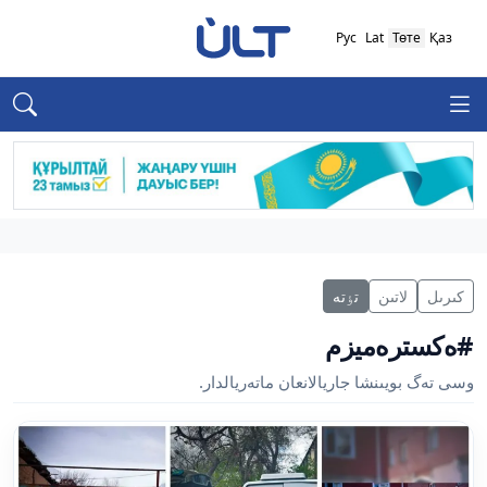
Рус
Lat
Төте
Қаз
كىرىل
لاتىن
تٶتە
#ەكسترەميزم
وسى تەگ بويىنشا جاريالانعان ماتەريالدار.