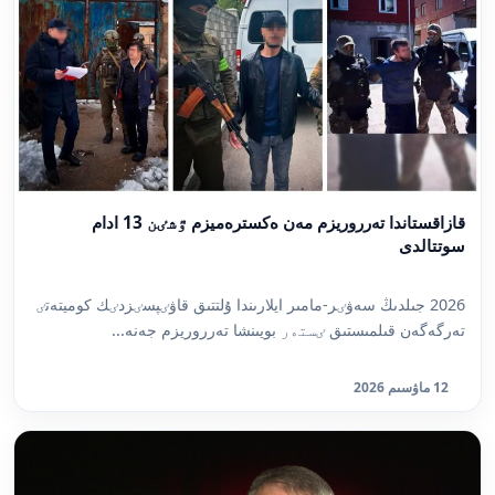
قازاقستاندا تەرروريزم مەن ەكسترەميزم ٷشٸن 13 ادام
سوتتالدى
2026 جىلدىڭ سەۋٸر-مامىر ايلارىندا ۇلتتىق قاۋٸپسٸزدٸك كوميتەتٸ
تەرگەگەن قىلمىستىق ٸستەر بويىنشا تەرروريزم جەنە...
12 ماۋسىم 2026