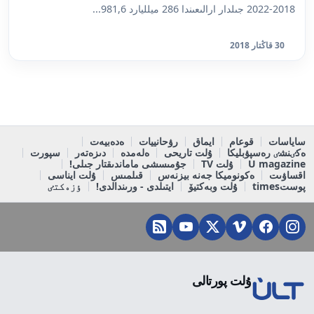
2018-2022 جىلدار ارالىعىندا 286 ميلليارد 981,6...
30 قاڭتار 2018
ساياسات
قوعام
ايماق
رۋحانييات
ەدەبيەت
ەكٸنشٸ رەسپۋبليكا
ۇلت تاريحى
ەلەمدە
دىزەتەر
سپورت
U magazine
ۇلت TV
جۇمىسشى ماماندىقتار جىلى!
اقساۋىت
ەكونوميكا جەنە بيزنەس
قىلمىس
ۇلت ايناسى
پوستtimes
ۇلت وبەكتيۆ
ايتىلدى - ورىندالدى!
ٶزەكتٸ
ۇلت پورتالى