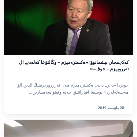
كەكٸمجان بيشمانوۆ: «ەكسترەميزم – وڭالتۋعا كەلەدٸ, ال
تەرروريزم – جوق...»
جۋىردا «دٸن, دٸني ەكسترەميزم مەن تەررروريزمنىڭ الدىن الۋ
مەسەلەلەرٸ» بويىنشا اقپاراتتىق جەنە وقىتۋ سەمينارىن...
28 ماۋسىم 2019