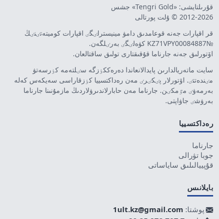
قۇرىلتايشى: «Tengri Gold» جشس
2012-2026 © ۇلت پورتالى
قر اقپارات جەنە قوعامدىق دامۋ مينيسترلٸگٸ اقپارات كوميتەتٸنٸڭ
№KZ71VPY00084887 كۋەلٸگٸ بەرٸلگەن.
اۆتورلىق جەنە جارناما قۇقىقتارى تولىق ساقتالعان.
سايت ماتەريالدارىن پايدالانعاندا دەرەككٶزگە سٸلتەمە كٶرسەتۋ
مٸندەتتٸ. اۆتورلار پٸكٸرٸ مەن رەداكتسييا كٶزقاراسى سەيكەس كەلە
بەرمەۋٸ مٷمكٸن. جارناما مەن حابارلاندىرۋلاردىڭ مازمۇنىنا جارناما
بەرۋشٸ جاۋاپتى.
رەداكتسييا
جارناما
جوبا تۋرالى
قۇپييالىلىق ساياساتى
بايلانىس
پوشتا:
1ult.kz@gmail.com