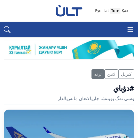
Рус
Lat
Төте
Қаз
كىرىل
لاتىن
تٶتە
#دۋباي
وسى تەگ بويىنشا جاريالانعان ماتەريالدار.