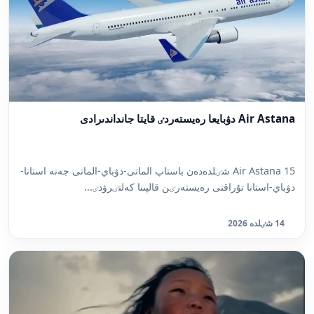
Air Astana دۋبايعا رەيستەردٸ قايتا جانداندىرادى
Air Astana 15 شٸلدەدەن باستاپ الماتى-دۋباي-الماتى جەنە استانا-
دۋباي-استانا تۇراقتى رەيستەرٸن قالپىنا كەلتٸرۋدٸ...
14 شٸلدە 2026