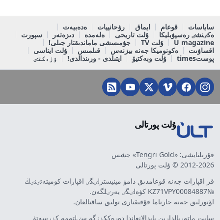
ساياسات
قوعام
ايماق
رۋحانييات
ەدەبيەت
ەكٸنشٸ رەسپۋبليكا
ۇلت تاريحى
ەلەمدە
دىزەتەر
سپورت
U magazine
ۇلت TV
جۇمىسشى ماماندىقتار جىلى!
اقساۋىت
ەكونوميكا جەنە بيزنەس
قىلمىس
ۇلت ايناسى
پوستtimes
ۇلت وبەكتيۆ
ايتىلدى - ورىندالدى!
ٶزەكتٸ
ۇلت پورتالى
قۇرىلتايشى: «Tengri Gold» جشس
2012-2026 © ۇلت پورتالى
قر اقپارات جەنە قوعامدىق دامۋ مينيسترلٸگٸ اقپارات كوميتەتٸنٸڭ
№KZ71VPY00084887 كۋەلٸگٸ بەرٸلگەن.
اۆتورلىق جەنە جارناما قۇقىقتارى تولىق ساقتالعان.
سايت ماتەريالدارىن پايدالانعاندا دەرەككٶزگە سٸلتەمە كٶرسەتۋ