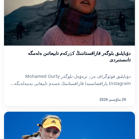
دۋبايلىق بلوگەر قازاقستاننىڭ كٶركەم تابيعاتىن ەلەمگە
تانىستىردى
دۋبايلىق فوتوگراف ەرٸ ترەۆەل-بلوگەر Mohamed Ourty
Instagram پاراقشاسىندا قازاقستاننىڭ ەسەم تابيعاتى بەينەلەنگە...
29 ماۋسىم 2026