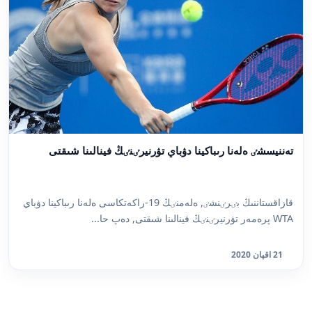
تەننيسشٸ ەلەنا رىباكينا دۋباي تۋرنيرٸنٸڭ فينالىنا شىقتى
قازاقستاننىڭ بٸرٸنشٸ, ەلەمنٸڭ 19-راكەتكاسى ەلەنا رىباكينا دۋباي
WTA پرەمەر تۋرنيرٸنٸڭ فينالىنا شىقتى, دەپ حا...
21 اقپان 2020