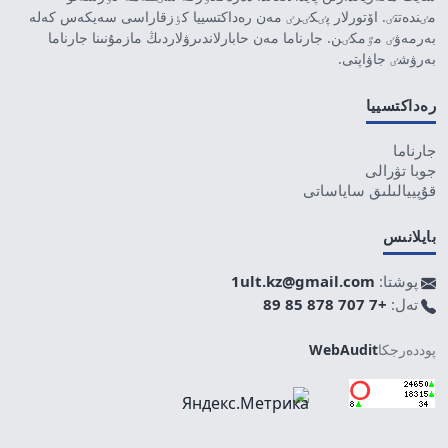
مٸندەتتٸ. اۆتورلار پٸكٸرٸ مەن رەداكتسييا كٶزقاراسى سەيكەس كەلە
بەرمەۋٸ مٷمكٸن. جارناما مەن حابارلاندىرۋلاردىڭ مازمۇنىنا جارناما
بەرۋشٸ جاۋاپتى.
رەداكتسييا
جارناما
جوبا تۋرالى
قۇپييالىلىق ساياساتى
بايلانىس
پوشتا:
1ult.kz@gmail.com
تەل:
+7 707 878 85 89
پوددەرجكا
WebAudit