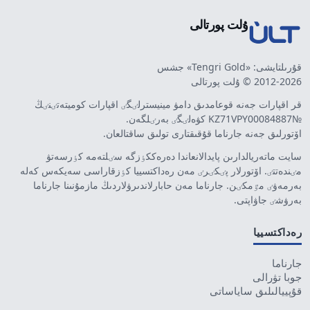
ۇلت پورتالى
قۇرىلتايشى: «Tengri Gold» جشس
2012-2026 © ۇلت پورتالى
قر اقپارات جەنە قوعامدىق دامۋ مينيسترلٸگٸ اقپارات كوميتەتٸنٸڭ
№KZ71VPY00084887 كۋەلٸگٸ بەرٸلگەن.
اۆتورلىق جەنە جارناما قۇقىقتارى تولىق ساقتالعان.
سايت ماتەريالدارىن پايدالانعاندا دەرەككٶزگە سٸلتەمە كٶرسەتۋ
مٸندەتتٸ. اۆتورلار پٸكٸرٸ مەن رەداكتسييا كٶزقاراسى سەيكەس كەلە
بەرمەۋٸ مٷمكٸن. جارناما مەن حابارلاندىرۋلاردىڭ مازمۇنىنا جارناما
بەرۋشٸ جاۋاپتى.
رەداكتسييا
جارناما
جوبا تۋرالى
قۇپييالىلىق ساياساتى