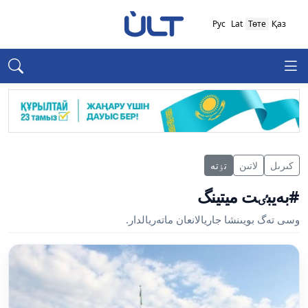
Рус
Lat
Төте
Қаз
كىرىل
لاتىن
تٶتە
#بەيبٸت ميتينگ
وسى تەگ بويىنشا جاريالانعان ماتەريالدار.