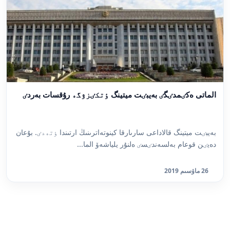
الماتى ەكٸمدٸگٸ بەيبٸت ميتينگ ٶتكٸزۋگە رۇقسات بەردٸ
بەيبٸت ميتينگ قالاداعى سارىارقا كينوتەاترىنىڭ ارتىندا ٶتەدٸ. بۇعان
دەيٸن قوعام بەلسەندٸسٸ ەلنۇر يلياشەۆ الما...
26 ماۋسىم 2019