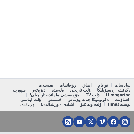
ساياسات
قوعام
ايماق
رۋحانييات
ەدەبيەت
ەكٸنشٸ رەسپۋبليكا
ۇلت تاريحى
ەلەمدە
دىزەتەر
سپورت
U magazine
ۇلت TV
جۇمىسشى ماماندىقتار جىلى!
اقساۋىت
ەكونوميكا جەنە بيزنەس
قىلمىس
ۇلت ايناسى
پوستtimes
ۇلت وبەكتيۆ
ايتىلدى - ورىندالدى!
ٶزەكتٸ