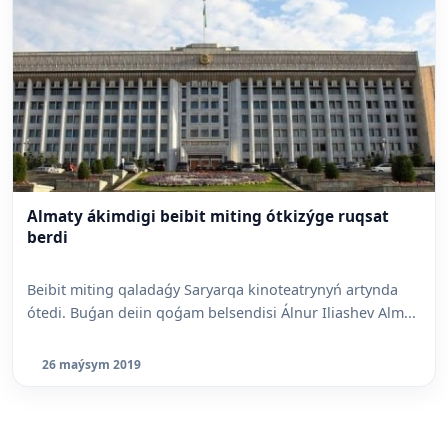
Almaty ákimdigi beibit miting ótkizýge ruqsat
berdi
Beibit miting qaladaǵy Saryarqa kinoteatrynyń artynda
ótedi. Buǵan deiin qoǵam belsendisi Álnur Iliashev Alm...
26 maýsym 2019