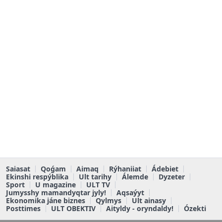
Saiasat
Qoǵam
Aimaq
Rýhaniiat
Ádebiet
Ekinshi respýblika
Ult tarihy
Álemde
Dyzeter
Sport
U magazine
ULT TV
Jumysshy mamandyqtar jyly!
Aqsaýyt
Ekonomika jáne biznes
Qylmys
Ult ainasy
Posttimes
ULT OBEKTIV
Aityldy - oryndaldy!
Ózekti