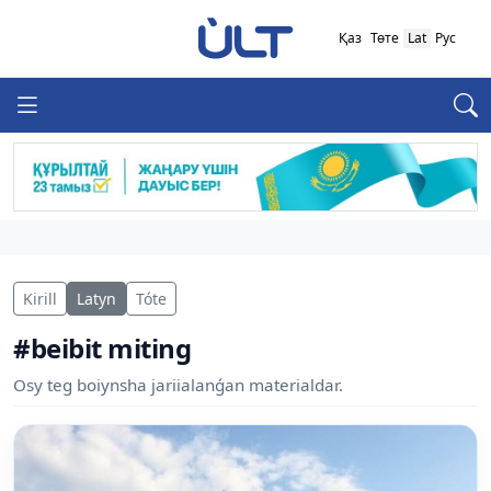
Қаз
Төте
Lat
Рус
Kirill
Latyn
Tóte
#beibit miting
Osy teg boiynsha jariialanǵan materialdar.