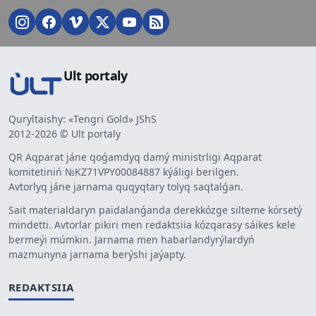
Ult portaly
Quryltaishy: «Tengri Gold» JShS
2012-2026 © Ult portaly
QR Aqparat jáne qoǵamdyq damý ministrligi Aqparat
komitetiniń №KZ71VPY00084887 kýáligi berilgen.
Avtorlyq jáne jarnama quqyqtary tolyq saqtalǵan.
Sait materialdaryn paidalanǵanda derekkózge silteme kórsetý
mindetti. Avtorlar pikiri men redaktsiia kózqarasy sáikes kele
bermeýi múmkin. Jarnama men habarlandyrýlardyń
mazmunyna jarnama berýshi jaýapty.
REDAKTSIIA