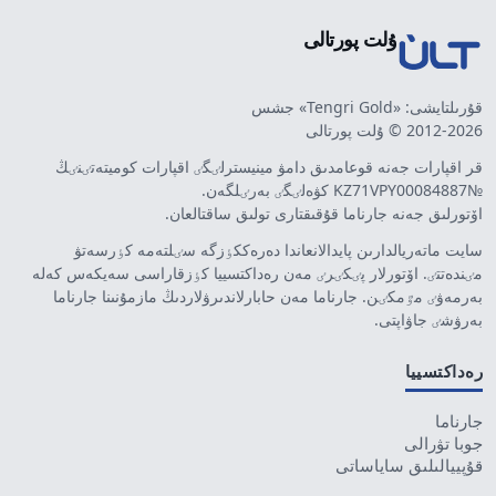
ۇلت پورتالى
قۇرىلتايشى: «Tengri Gold» جشس
2012-2026 © ۇلت پورتالى
قر اقپارات جەنە قوعامدىق دامۋ مينيسترلٸگٸ اقپارات كوميتەتٸنٸڭ
№KZ71VPY00084887 كۋەلٸگٸ بەرٸلگەن.
اۆتورلىق جەنە جارناما قۇقىقتارى تولىق ساقتالعان.
سايت ماتەريالدارىن پايدالانعاندا دەرەككٶزگە سٸلتەمە كٶرسەتۋ
مٸندەتتٸ. اۆتورلار پٸكٸرٸ مەن رەداكتسييا كٶزقاراسى سەيكەس كەلە
بەرمەۋٸ مٷمكٸن. جارناما مەن حابارلاندىرۋلاردىڭ مازمۇنىنا جارناما
بەرۋشٸ جاۋاپتى.
رەداكتسييا
جارناما
جوبا تۋرالى
قۇپييالىلىق ساياساتى