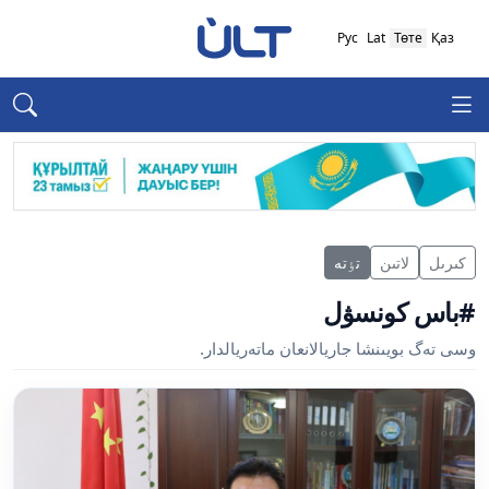
Рус
Lat
Төте
Қаз
كىرىل
لاتىن
تٶتە
#باس كونسۋل
وسى تەگ بويىنشا جاريالانعان ماتەريالدار.