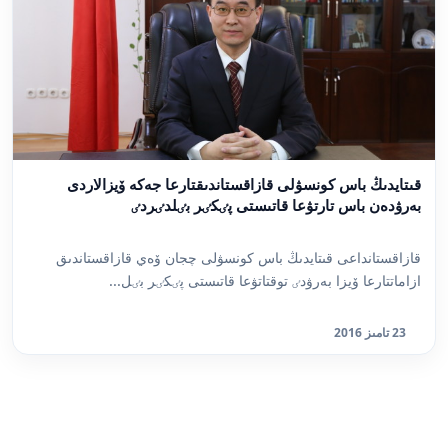
قىتايدىڭ باس كونسۋلى قازاقستاندىقتارعا جەكە ۆيزالاردى
بەرۋدەن باس تارتۋعا قاتىستى پٸكٸر بٸلدٸردٸ
قازاقستانداعى قىتايدىڭ باس كونسۋلى چجان ۆەي قازاقستاندىق
ازاماتتارعا ۆيزا بەرۋدٸ توقتاتۋعا قاتىستى پٸكٸر بٸل...
23 تامىز 2016