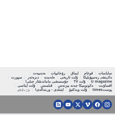
ساياسات
قوعام
ايماق
رۋحانييات
ەدەبيەت
ەكٸنشٸ رەسپۋبليكا
ۇلت تاريحى
ەلەمدە
دىزەتەر
سپورت
U magazine
ۇلت TV
جۇمىسشى ماماندىقتار جىلى!
اقساۋىت
ەكونوميكا جەنە بيزنەس
قىلمىس
ۇلت ايناسى
پوستtimes
ۇلت وبەكتيۆ
ايتىلدى - ورىندالدى!
ٶزەكتٸ