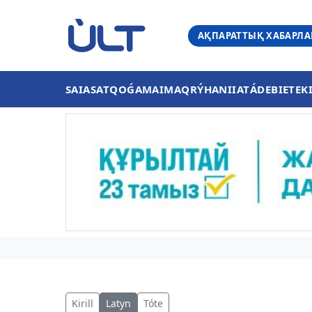
АҚПАРАТТЫҚ ХАБАРЛ
SAIASAT
QOǴAM
AIMAQ
RÝHANIIAT
ÁDEBIET
EK
Kirill
Latyn
Tóte