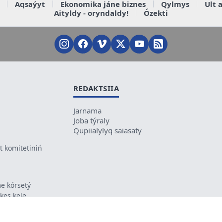
Aqsaýyt
Ekonomika jáne biznes
Qylmys
Ult 
Aityldy - oryndaldy!
Ózekti
REDAKTSIIA
Jarnama
Joba týraly
Qupiialylyq saiasaty
 komitetiniń
e kórsetý
ikes kele
ń mazmunyna