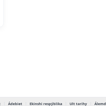
t
Ádebiet
Ekinshi respýblika
Ult tarihy
Álemd