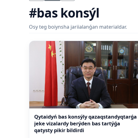
#bas konsýl
Osy teg boiynsha jariialanǵan materialdar.
Qytaidyń bas konsýly qazaqstandyqtarǵa
jeke vizalardy berýden bas tartýǵa
qatysty pikir bildirdi