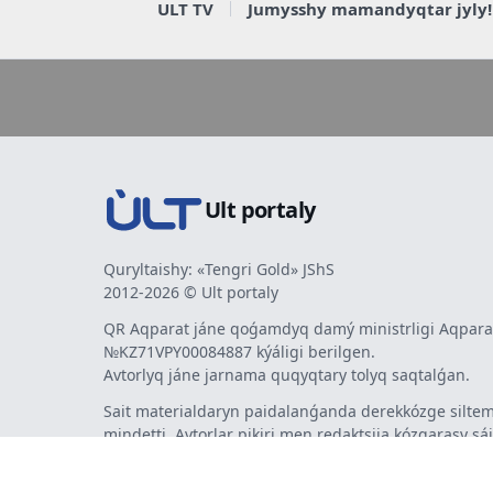
ULT TV
Jumysshy mamandyqtar jyly!
Ult portaly
Quryltaishy: «Tengri Gold» JShS
2012-2026 © Ult portaly
QR Aqparat jáne qoǵamdyq damý ministrligi Aqparat
№KZ71VPY00084887 kýáligi berilgen.
Avtorlyq jáne jarnama quqyqtary tolyq saqtalǵan.
Sait materialdaryn paidalanǵanda derekkózge siltem
mindetti. Avtorlar pikiri men redaktsiia kózqarasy sá
bermeýi múmkin. Jarnama men habarlandyrýlardy
jarnama berýshi jaýapty.