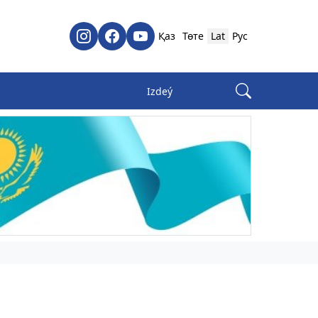
Қаз
Төте
Lat
Рус