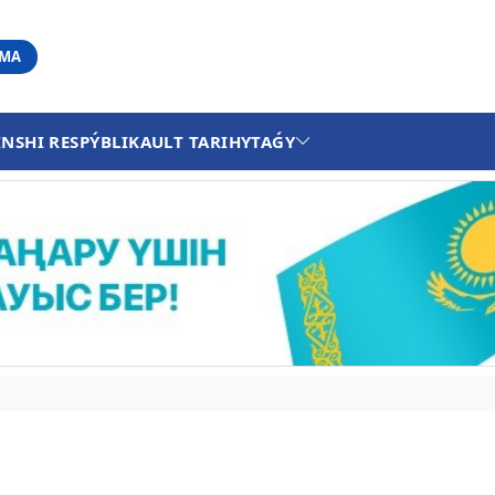
АМА
INSHI RESPÝBLIKA
ULT TARIHY
TAǴY