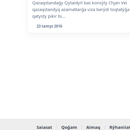
Qazaqstandaǵy Qytaidyń bas konsýly Chjan Vei
qazaqstandyq azamattarǵa viza berýdi toqtatýǵa
qatysty pikir bi...
23 tamyz 2016
Saiasat
Qoǵam
Aimaq
Rýhaniia