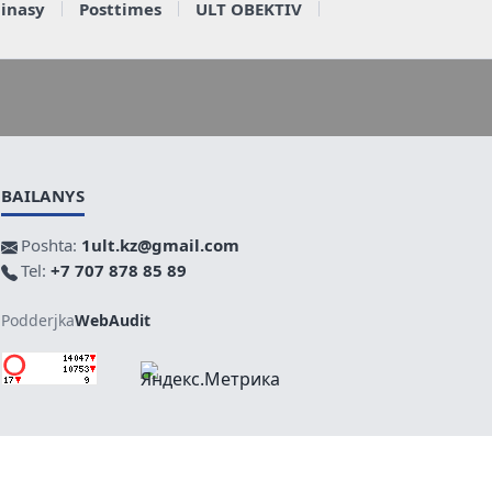
ainasy
Posttimes
ULT OBEKTIV
BAILANYS
Poshta:
1ult.kz@gmail.com
Tel:
+7 707 878 85 89
Podderjka
WebAudit