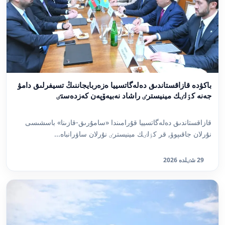
باكۋدە قازاقستاندىق دەلەگاتسييا ەزەربايجاننىڭ تسيفرلىق دامۋ
جەنە كٶلٸك مينيسترٸ راشاد نەبيەۆپەن كەزدەستٸ
قازاقستاندىق دەلەگاتسييا قۇرامىندا «سامۇرىق-قازىنا» باسشىسى
نۇرلان جاقىپوۆ, قر كٶلٸك مينيسترٸ نۇرلان ساۋرانباە...
29 شٸلدە 2026