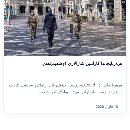
ەزەربايجاندا كارانتين شارالارى كٷشەيتٸلەدٸ
ەزەربايجاندا Covid-19 ۆيرۋسىن جۇقتىرعان ازاماتتار سانىنىڭ كٷرت
ٶسۋٸنە جەنە سانيتارلىق-ەپيدەميولوگييالىق جاعد...
16 قازان 2020