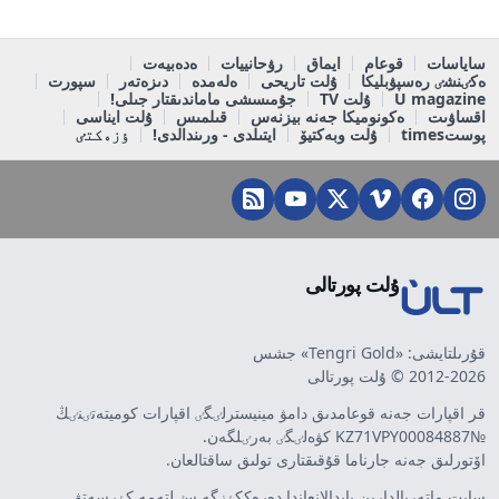
ساياسات
قوعام
ايماق
رۋحانييات
ەدەبيەت
ەكٸنشٸ رەسپۋبليكا
ۇلت تاريحى
ەلەمدە
دىزەتەر
سپورت
U magazine
ۇلت TV
جۇمىسشى ماماندىقتار جىلى!
اقساۋىت
ەكونوميكا جەنە بيزنەس
قىلمىس
ۇلت ايناسى
پوستtimes
ۇلت وبەكتيۆ
ايتىلدى - ورىندالدى!
ٶزەكتٸ
ۇلت پورتالى
قۇرىلتايشى: «Tengri Gold» جشس
2012-2026 © ۇلت پورتالى
قر اقپارات جەنە قوعامدىق دامۋ مينيسترلٸگٸ اقپارات كوميتەتٸنٸڭ
№KZ71VPY00084887 كۋەلٸگٸ بەرٸلگەن.
اۆتورلىق جەنە جارناما قۇقىقتارى تولىق ساقتالعان.
سايت ماتەريالدارىن پايدالانعاندا دەرەككٶزگە سٸلتەمە كٶرسەتۋ