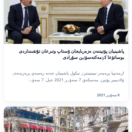
پاشينيان پۋتيننەن ەزەربايجان ۇستاپ وتىرعان تۇتقىنداردى
بوساتۋعا كٶمەكتەسۋٸن سۇرادى
ارمەنييا پرەمەر-مينيسترٸ نيكول پاشينيان جەنە رەسەي پرەزيدەنتٸ
ۆلاديمير پۋتين. مەسكەۋ, 7 سەۋٸر 2021 جىل. 7 سەۋ...
8 سەۋٸر 2021