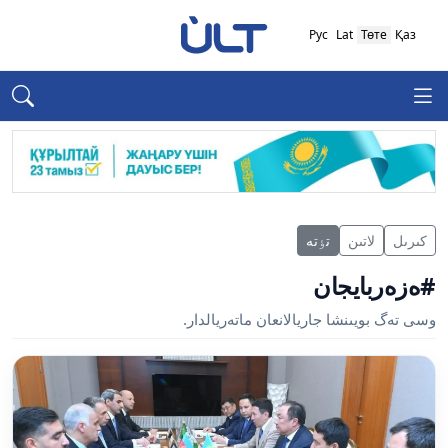
Рус
Lat
Төте
Қаз
كىرىل
لاتىن
تٶتە
#ەزەربايجان
وسى تەگ بويىنشا جاريالانعان ماتەريالدار.