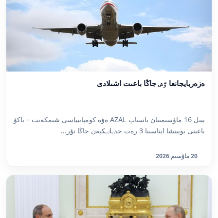
ەزەربايجانعا ٷش جاڭا باعىت اشىلادى
بيىل 16 ماۋسىمىنان باستاپ AZAL ەۋە كومپانيياسى شىمكەنت – باكۋ
باعىتى بويىنشا اپتاسىنا 3 رەت جيٸلٸكپەن جاڭا تۇر...
20 ماۋسىم 2026