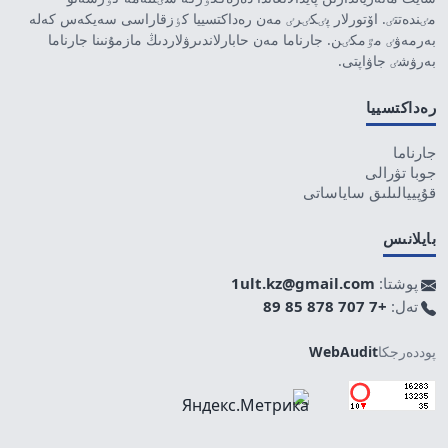
مٸندەتتٸ. اۆتورلار پٸكٸرٸ مەن رەداكتسييا كٶزقاراسى سەيكەس كەلە
بەرمەۋٸ مٷمكٸن. جارناما مەن حابارلاندىرۋلاردىڭ مازمۇنىنا جارناما
بەرۋشٸ جاۋاپتى.
رەداكتسييا
جارناما
جوبا تۋرالى
قۇپييالىلىق ساياساتى
بايلانىس
پوشتا:
1ult.kz@gmail.com
تەل:
+7 707 878 85 89
پوددەرجكا
WebAudit