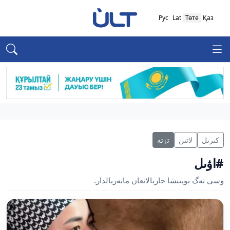
Рус
Lat
Төте
Қаз
كىرىل
لاتىن
تٶتە
#اۋىل
وسى تەگ بويىنشا جاريالانعان ماتەريالدار.