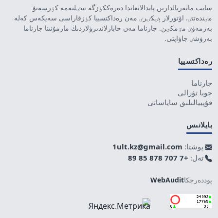
سايت ماتەريالدارىن پايدالانعاندا دەرەككٶزگە سٸلتەمە كٶرسەتۋ
مٸندەتتٸ. اۆتورلار پٸكٸرٸ مەن رەداكتسييا كٶزقاراسى سەيكەس كەلە
بەرمەۋٸ مٷمكٸن. جارناما مەن حابارلاندىرۋلاردىڭ مازمۇنىنا جارناما
بەرۋشٸ جاۋاپتى.
رەداكتسييا
جارناما
جوبا تۋرالى
قۇپييالىلىق ساياساتى
بايلانىس
پوشتا:
1ult.kz@gmail.com
تەل:
+7 707 878 85 89
پوددەرجكا
WebAudit