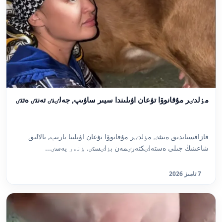
مٶلدٸر مۇقانوۆا تۋعان اۋىلىندا سيىر ساۋىپ, جەلٸنٸ تەنتٸ ەتتٸ
قازاقستاندىق ەنشٸ مٶلدٸر مۇقانوۆا تۋعان اۋىلىنا بارىپ, بالالىق
شاعىنىڭ جىلى ەستەلٸكتەرٸمەن بٶلٸستٸ. ٶنەر يەسٸ...
7 تامىز 2026