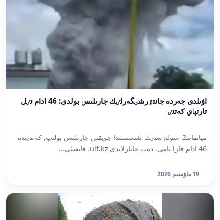
اۋىلدى جەردە جانتٷرشٸگەرلٸك جارىلىس بولدى: 46 ادام تٸل
تارتپاي كەتتٸ
ميانمانىڭ سولتٷستٸك-شىعىسىندا جويقىن جارىلىس بولىپ, كەمٸندە
46 ادام قازا تاپتى, دەپ حابارلايدى ult.kz. قايعىلى...
19 ماۋسىم 2026