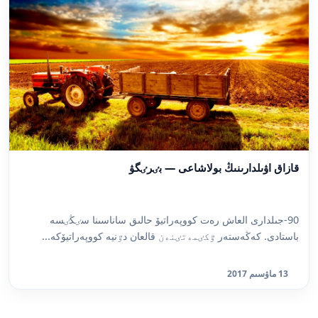
قازاق اۋىلدارىنىڭ بولاشاعى — بٸرٸگۋ
90-جىلدارى العاش رەت كووپەراتيۆ حالىق ساناسىنا سٸڭٸسە
باستادى. كەڭەستەر ٷكٸمەتٸنەن قالعان دٷنيە كووپەراتيۆكە...
13 ماۋسىم 2017