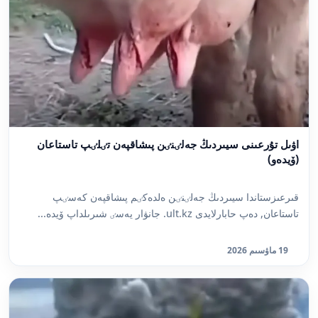
اۋىل تۇرعىنى سيىردىڭ جەلٸنٸن پىشاقپەن تٸلٸپ تاستاعان
(ۆيدەو)
قىرعىزستاندا سيىردىڭ جەلٸنٸن ەلدەكٸم پىشاقپەن كەسٸپ
تاستاعان, دەپ حابارلايدى ult.kz. جانۋار يەسٸ شىرىلداپ ۆيدە...
19 ماۋسىم 2026