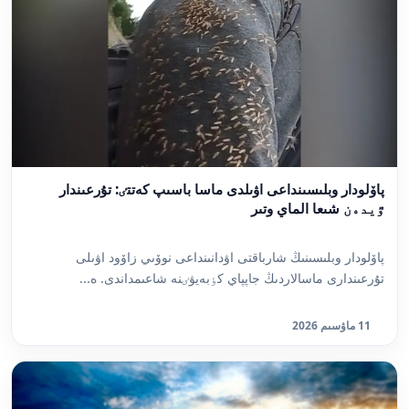
پاۆلودار وبلىسىنداعى اۋىلدى ماسا باسىپ كەتتٸ: تۇرعىندار
ٷيدەن شىعا الماي وتىر
پاۆلودار وبلىسىنىڭ شارباقتى اۋدانىنداعى نوۆىي زاۆود اۋىلى
تۇرعىندارى ماسالاردىڭ جاپپاي كٶبەيۋٸنە شاعىمداندى. ە...
11 ماۋسىم 2026