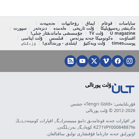
ساياسات
قوعام
ايماق
رۋحانييات
ەدەبيەت
ەكٸنشٸ رەسپۋبليكا
ۇلت تاريحى
ەلەمدە
دىزەتەر
سپورت
U magazine
ۇلت TV
جۇمىسشى ماماندىقتار جىلى!
اقساۋىت
ەكونوميكا جەنە بيزنەس
قىلمىس
ۇلت ايناسى
پوستtimes
ۇلت وبەكتيۆ
ايتىلدى - ورىندالدى!
ٶزەكتٸ
ۇلت پورتالى
قۇرىلتايشى: «Tengri Gold» جشس
2012-2026 © ۇلت پورتالى
قر اقپارات جەنە قوعامدىق دامۋ مينيسترلٸگٸ اقپارات كوميتەتٸنٸڭ
№KZ71VPY00084887 كۋەلٸگٸ بەرٸلگەن.
اۆتورلىق جەنە جارناما قۇقىقتارى تولىق ساقتالعان.