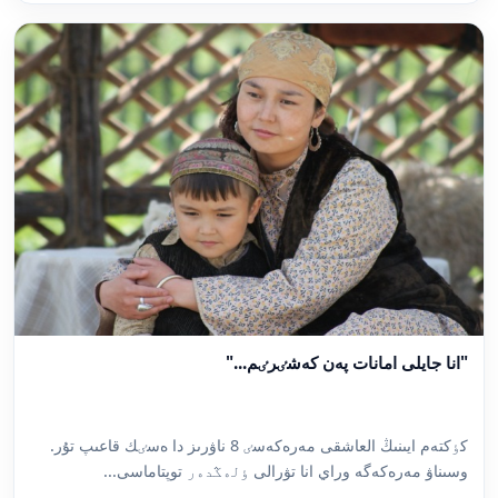
"انا جايلى امانات پەن كەشٸرٸم..."
كٶكتەم ايىنىڭ العاشقى مەرەكەسٸ 8 ناۋرىز دا ەسٸك قاعىپ تۇر.
وسىناۋ مەرەكەگە وراي انا تۋرالى ٶلەڭدەر توپتاماسى...