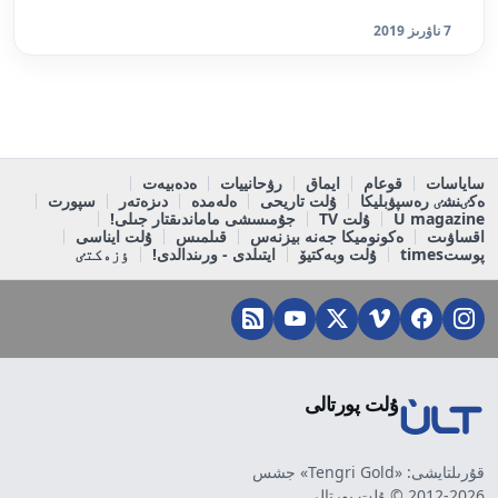
7 ناۋرىز 2019
ساياسات
قوعام
ايماق
رۋحانييات
ەدەبيەت
ەكٸنشٸ رەسپۋبليكا
ۇلت تاريحى
ەلەمدە
دىزەتەر
سپورت
U magazine
ۇلت TV
جۇمىسشى ماماندىقتار جىلى!
اقساۋىت
ەكونوميكا جەنە بيزنەس
قىلمىس
ۇلت ايناسى
پوستtimes
ۇلت وبەكتيۆ
ايتىلدى - ورىندالدى!
ٶزەكتٸ
ۇلت پورتالى
قۇرىلتايشى: «Tengri Gold» جشس
2012-2026 © ۇلت پورتالى