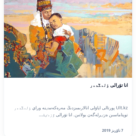
انا تۋرالى ٶلەڭدەر
Ult.kz پورتالى اياۋلى انالارىمىزدىڭ مەرەكەسٸنە وراي ٶلەڭدەر
توپتاماسىن ەزٸرلەگەن بولاتىن. انا تۋرالى ٷزدٸك...
7 ناۋرىز 2019