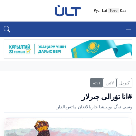
Рус
Lat
Төте
Қаз
كىرىل
لاتىن
تٶتە
#انا تۋرالى جىرلار
وسى تەگ بويىنشا جاريالانعان ماتەريالدار.