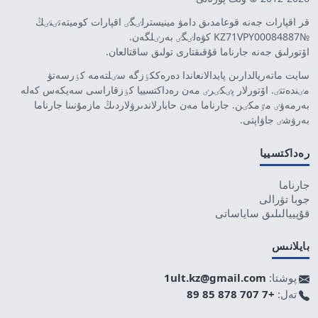
قر اقپارات جەنە قوعامدىق دامۋ مينيسترلٸگٸ اقپارات كوميتەتٸنٸڭ
№KZ71VPY00084887 كۋەلٸگٸ بەرٸلگەن.
اۆتورلىق جەنە جارناما قۇقىقتارى تولىق ساقتالعان.
سايت ماتەريالدارىن پايدالانعاندا دەرەككٶزگە سٸلتەمە كٶرسەتۋ
مٸندەتتٸ. اۆتورلار پٸكٸرٸ مەن رەداكتسييا كٶزقاراسى سەيكەس كەلە
بەرمەۋٸ مٷمكٸن. جارناما مەن حابارلاندىرۋلاردىڭ مازمۇنىنا جارناما
بەرۋشٸ جاۋاپتى.
رەداكتسييا
جارناما
جوبا تۋرالى
قۇپييالىلىق ساياساتى
بايلانىس
پوشتا:
1ult.kz@gmail.com
تەل:
+7 707 878 85 89