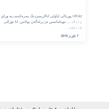
Ult.kz پورتالى اياۋلى انالارىمىزدىڭ مەرەكەسٸنە وراي
ٶلەڭدەر توپتاماسىن ەزٸرلەگەن بولاتىن. انا تۋرالى
ٷزدٸك...
7 ناۋرىز 2019
ساياسات
قوعام
ايماق
رۋحانييات
ە