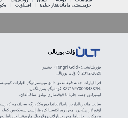
جۇمىسشى ماماندىقتار جىلى!
اقساۋىت
ەكون
ۇلت پورتالى
قۇرىلتايشى: «Tengri Gold» جشس
2012-2026 © ۇلت پورتالى
قر اقپارات جەنە قوعامدىق دامۋ مينيسترلٸگٸ اقپارات كوميتە
№KZ71VPY00084887 كۋەلٸگٸ بەرٸلگەن.
اۆتورلىق جەنە جارناما قۇقىقتارى تولىق ساقتالعان.
سايت ماتەريالدارىن پايدالانعاندا دەرەككٶزگە سٸلتەمە كٶرسەت
اۆتورلار پٸكٸرٸ مەن رەداكتسييا كٶزقاراسى سەيكەس كەلە 
مٷمكٸن. جارناما مەن حابارلاندىرۋلاردىڭ مازمۇنىنا جارناما بە