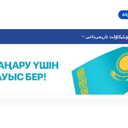
АҚ
ليكا
ۇلت تاريحى
تاعى