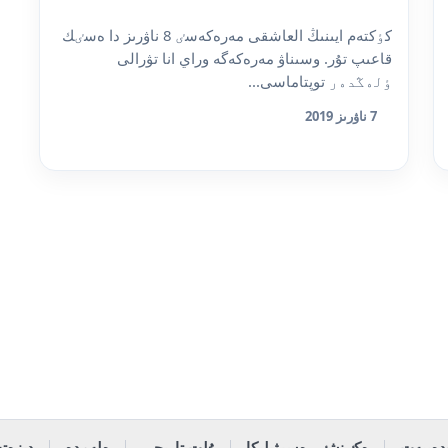
كٶكتەم ايىنىڭ العاشقى مەرەكەسٸ 8 ناۋرىز دا ەسٸك
قاعىپ تۇر. وسىناۋ مەرەكەگە وراي انا تۋرالى
ٶلەڭدەر توپتاماسى...
7 ناۋرىز 2019
دەبيەت
ەكٸنشٸ رەسپۋبليكا
ۇلت تاريحى
ەلەمدە
دىزەتە