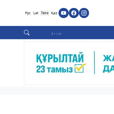
Рус
Lat
Төте
Қаз