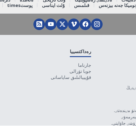
وميكا جەنە بيزنەس
قىلمىس
ۇلت ايناسى
پوستtimes
رەداكتسييا
جارناما
جوبا تۋرالى
قۇپييالىلىق ساياساتى
تٸنٸڭ
ۋ مٸندەتتٸ.
بەرمەۋٸ
رۋشٸ جاۋاپتى.