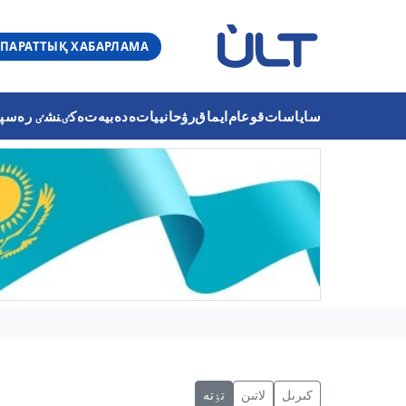
ПАРАТТЫҚ ХАБАРЛАМА
ساياسات
قوعام
ايماق
رۋحانييات
ەدەبيەت
ەكٸنشٸ رەسپۋب
كىرىل
لاتىن
تٶتە