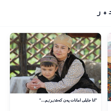
ەر
"انا جايلى امانات پەن كەشٸرٸم..."