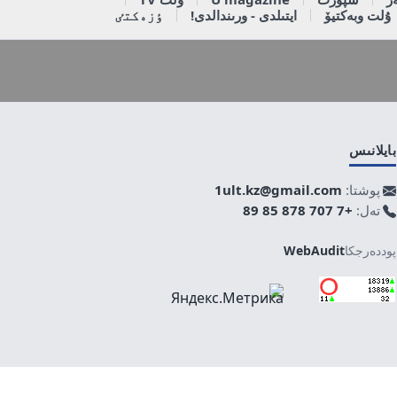
ۇلت وبەكتيۆ
ايتىلدى - ورىندالدى!
ٶزەكتٸ
بايلانىس
پوشتا:
1ult.kz@gmail.com
تەل:
+7 707 878 85 89
پوددەرجكا
WebAudit