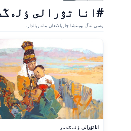
#انا تۋرالى ٶلەڭد
وسى تەگ بويىنشا جاريالانعان ماتەريالدار.
انا تۋرالى ٶلەڭدەر