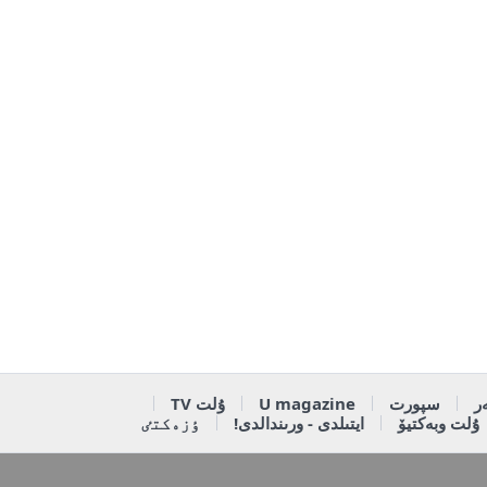
ر
سپورت
U magazine
ۇلت TV
ۇلت وبەكتيۆ
ايتىلدى - ورىندالدى!
ٶزەكتٸ