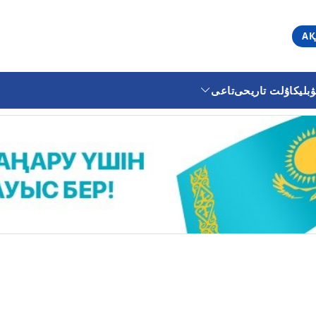
АҚ
ليكا
ۇلت تاريحى
تاعى