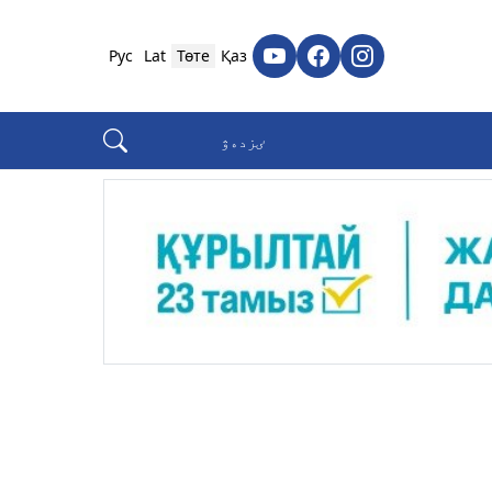
Рус
Lat
Төте
Қаз