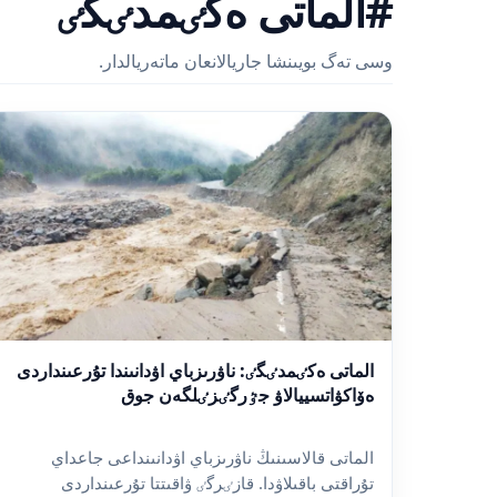
#الماتى ەكٸمدٸگٸ
وسى تەگ بويىنشا جاريالانعان ماتەريالدار.
الماتى ەكٸمدٸگٸ: ناۋرىزباي اۋدانىندا تۇرعىنداردى
ەۆاكۋاتسييالاۋ جٷرگٸزٸلگەن جوق
الماتى قالاسىنىڭ ناۋرىزباي اۋدانىنداعى جاعداي
تۇراقتى باقىلاۋدا. قازٸرگٸ ۋاقىتتا تۇرعىنداردى