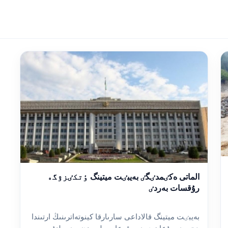
الماتى ەكٸمدٸگٸ بەيبٸت ميتينگ ٶتكٸزۋگە
رۇقسات بەردٸ
بەيبٸت ميتينگ قالاداعى سارىارقا كينوتەاترىنىڭ ارتىندا
ٶتەدٸ. بۇعان دەيٸن قوعام بەلسەندٸسٸ ەلنۇر