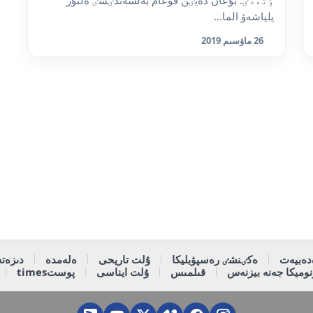
يلياشەۆ الما...
26 ماۋسىم 2019
دەبيەت
ەكٸنشٸ رەسپۋبليكا
ۇلت تاريحى
ەلەمدە
دىزەتە
وميكا جەنە بيزنەس
قىلمىس
ۇلت ايناسى
پوستtimes