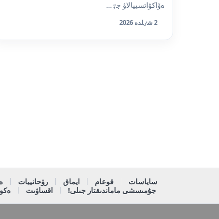
ەۆاكۋاتسييالاۋ جٷ...
2 شٸلدە 2026
ساياسات
قوعام
ايماق
رۋحانييات
ە
جۇمىسشى ماماندىقتار جىلى!
اقساۋىت
ەكون