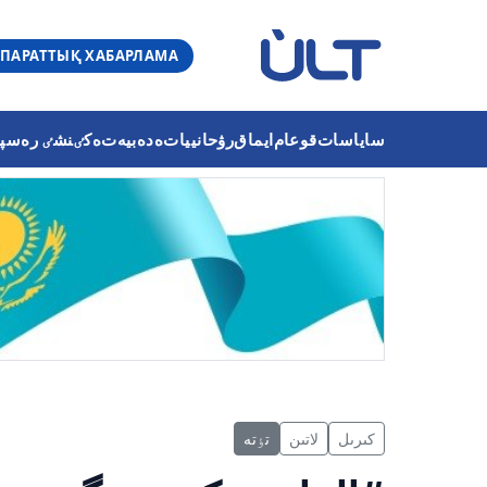
ПАРАТТЫҚ ХАБАРЛАМА
ساياسات
قوعام
ايماق
رۋحانييات
ەدەبيەت
ەكٸنشٸ رەسپۋب
كىرىل
لاتىن
تٶتە