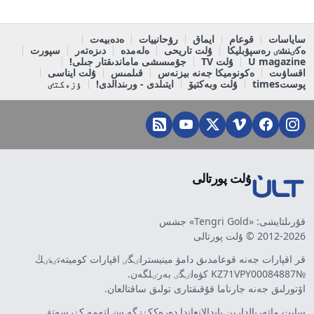
ساياسات
قوعام
ايماق
رۋحانييات
ەدەبيەت
ەكٸنشٸ رەسپۋبليكا
ۇلت تاريحى
ەلەمدە
دىزەتەر
سپورت
U magazine
ۇلت TV
جۇمىسشى ماماندىقتار جىلى!
اقساۋىت
ەكونوميكا جەنە بيزنەس
قىلمىس
ۇلت ايناسى
پوستtimes
ۇلت وبەكتيۆ
ايتىلدى - ورىندالدى!
ٶزەكتٸ
ۇلت پورتالى
قۇرىلتايشى: «Tengri Gold» جشس
2012-2026 © ۇلت پورتالى
قر اقپارات جەنە قوعامدىق دامۋ مينيسترلٸگٸ اقپارات كوميتەتٸنٸڭ
№KZ71VPY00084887 كۋەلٸگٸ بەرٸلگەن.
اۆتورلىق جەنە جارناما قۇقىقتارى تولىق ساقتالعان.
سايت ماتەريالدارىن پايدالانعاندا دەرەككٶزگە سٸلتەمە كٶرسەتۋ