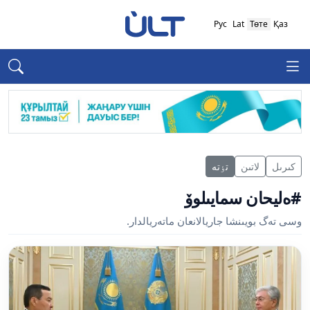
Рус
Lat
Төте
Қаз
كىرىل
لاتىن
تٶتە
#ەليحان سمايىلوۆ
وسى تەگ بويىنشا جاريالانعان ماتەريالدار.