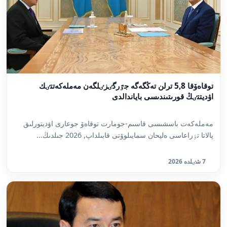
توقاەۆقا 5,8 ترلن تەڭگەگە جٷرگٸزٸلگەن مەملەكەتتٸك
اۋديتتٸڭ قورىتىندىسى باياندالدى
مەملەكەت باسشىسى قاسىم-جومارت توقاەۆ جوعارى اۋديتورلىق
پالاتا تٶراعاسى ەليحان سمايىلوۆتى قابىلداپ, 2026 جىلدىڭ...
7 شٸلدە 2026