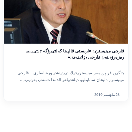
قارجى مينيسترٸ: «ارىستى قالپىنا كەلتٸرۋگە ٷكٸمەت
رەزەرۆٸنەن قارجى بٶلٸنەدٸ»
بٷگٸن قر پرەمەر-مينيسترٸنٸڭ بٸرٸنشٸ ورىنباسارى – قارجى
مينيسترٸ ەليحان سمايىلوۆ تٸلشٸلەر الدىندا ەسەپ بەرٸپ,...
26 ماۋسىم 2019