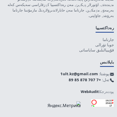
مٸندەتتٸ. اۆتورلار پٸكٸرٸ مەن رەداكتسييا كٶزقاراسى سەيكەس كەلە
بەرمەۋٸ مٷمكٸن. جارناما مەن حابارلاندىرۋلاردىڭ مازمۇنىنا جارناما
بەرۋشٸ جاۋاپتى.
رەداكتسييا
جارناما
جوبا تۋرالى
قۇپييالىلىق ساياساتى
بايلانىس
پوشتا:
1ult.kz@gmail.com
تەل:
+7 707 878 85 89
پوددەرجكا
WebAudit