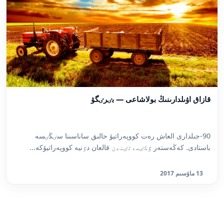
قازاق اۋىلدارىنىڭ بولاشاعى — بٸرٸگۋ
90-جىلدارى العاش رەت كووپەراتيۆ حالىق ساناسىنا سٸڭٸسە
باستادى. كەڭەستەر ٷكٸمەتٸنەن قالعان دٷنيە كووپەراتيۆكە...
13 ماۋسىم 2017