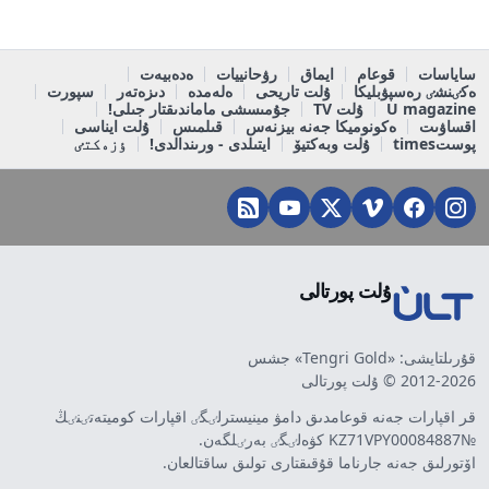
ساياسات
قوعام
ايماق
رۋحانييات
ەدەبيەت
ەكٸنشٸ رەسپۋبليكا
ۇلت تاريحى
ەلەمدە
دىزەتەر
سپورت
U magazine
ۇلت TV
جۇمىسشى ماماندىقتار جىلى!
اقساۋىت
ەكونوميكا جەنە بيزنەس
قىلمىس
ۇلت ايناسى
پوستtimes
ۇلت وبەكتيۆ
ايتىلدى - ورىندالدى!
ٶزەكتٸ
ۇلت پورتالى
قۇرىلتايشى: «Tengri Gold» جشس
2012-2026 © ۇلت پورتالى
قر اقپارات جەنە قوعامدىق دامۋ مينيسترلٸگٸ اقپارات كوميتەتٸنٸڭ
№KZ71VPY00084887 كۋەلٸگٸ بەرٸلگەن.
اۆتورلىق جەنە جارناما قۇقىقتارى تولىق ساقتالعان.