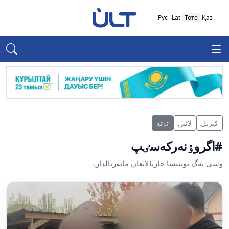
Рус
Lat
Төте
Қаз
كىرىل
لاتىن
تٶتە
#اگروٶنەركەسٸپ
وسى تەگ بويىنشا جاريالانعان ماتەريالدار.