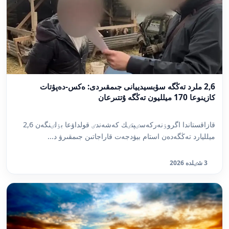
2,6 ملرد تەڭگە سۋبسيدييانى جىمقىردى: ەكس-دەپۋتات
كازينوعا 170 ميلليون تەڭگە ۇتتىرعان
قازاقستاندا اگروٶنەركەسٸپتٸك كەشەندٸ قولداۋعا بٶلٸنگەن 2,6
ميلليارد تەڭگەدەن استام بيۋدجەت قاراجاتىن جىمقىرۋ د...
3 شٸلدە 2026