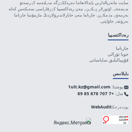
سايت ماتەريالدارىن پايدالانعاندا دەرەككٶزگە سٸلتەمە كٶرسەتۋ
مٸندەتتٸ. اۆتورلار پٸكٸرٸ مەن رەداكتسييا كٶزقاراسى سەيكەس كەلە
بەرمەۋٸ مٷمكٸن. جارناما مەن حابارلاندىرۋلاردىڭ مازمۇنىنا جارناما
بەرۋشٸ جاۋاپتى.
رەداكتسييا
جارناما
جوبا تۋرالى
قۇپييالىلىق ساياساتى
بايلانىس
پوشتا:
1ult.kz@gmail.com
تەل:
+7 707 878 85 89
پوددەرجكا
WebAudit