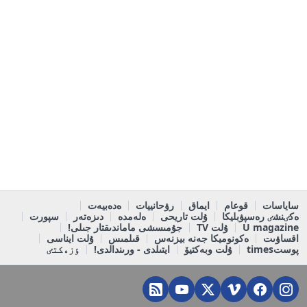
ساياسات
قوعام
ايماق
رۋحانييات
ەدەبيەت
ەكٸنشٸ رەسپۋبليكا
ۇلت تاريحى
ەلەمدە
دىزەتەر
سپورت
U magazine
ۇلت TV
جۇمىسشى ماماندىقتار جىلى!
اقساۋىت
ەكونوميكا جەنە بيزنەس
قىلمىس
ۇلت ايناسى
پوستtimes
ۇلت وبەكتيۆ
ايتىلدى - ورىندالدى!
ٶزەكتٸ