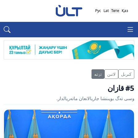
Рус
Lat
Төте
Қаз
كىرىل
لاتىن
تٶتە
#5 قازان
وسى تەگ بويىنشا جاريالانعان ماتەريالدار.