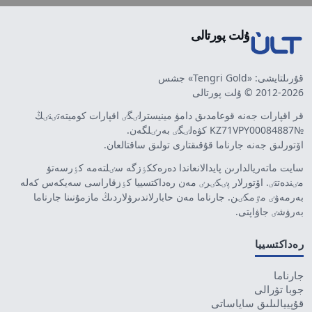
ۇلت پورتالى
قۇرىلتايشى: «Tengri Gold» جشس
2012-2026 © ۇلت پورتالى
قر اقپارات جەنە قوعامدىق دامۋ مينيسترلٸگٸ اقپارات كوميتەتٸنٸڭ
№KZ71VPY00084887 كۋەلٸگٸ بەرٸلگەن.
اۆتورلىق جەنە جارناما قۇقىقتارى تولىق ساقتالعان.
سايت ماتەريالدارىن پايدالانعاندا دەرەككٶزگە سٸلتەمە كٶرسەتۋ
مٸندەتتٸ. اۆتورلار پٸكٸرٸ مەن رەداكتسييا كٶزقاراسى سەيكەس كەلە
بەرمەۋٸ مٷمكٸن. جارناما مەن حابارلاندىرۋلاردىڭ مازمۇنىنا جارناما
بەرۋشٸ جاۋاپتى.
رەداكتسييا
جارناما
جوبا تۋرالى
قۇپييالىلىق ساياساتى