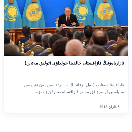
نازارباەۆتىڭ قازاقستان حالقىنا جولداۋى (تولىق مەتٸن)
قازاقستاندىقتاردىڭ ەل-اۋقاتىنىڭ ٶسۋٸ: تابىس پەن تۇرمىس
ساپاسىن ارتتىرۋ قۇرمەتتٸ قازاقستاندىقتار! بٸز تەۋ...
5 قازان 2018