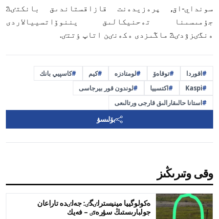
سونداي-اق, پرەزيدەنت قازاقستاندىق بانكتٸڭ
جۇمىسىنا تەحنيكالىق يننوۆاتسييالاردى
ەنگٸزۋدٸڭ ماڭىزدى ەكەنٸن اتاپ ٶتتٸ.
اقوردا
توقاەۆ
لومتادزە
كيم
كاسپيي بانك
Kaspi
اكتسييا
لوندون قور بيرجاسى
استانا حالىقارالىق قارجى ورتالىعى
بۆلىسۋ
وقى وتىرىڭىز
ەكولوگييا مينيسترلٸگٸ: جەلٸدە تاراعان
جولبارىستىڭ سۋرەتٸ – فەيك