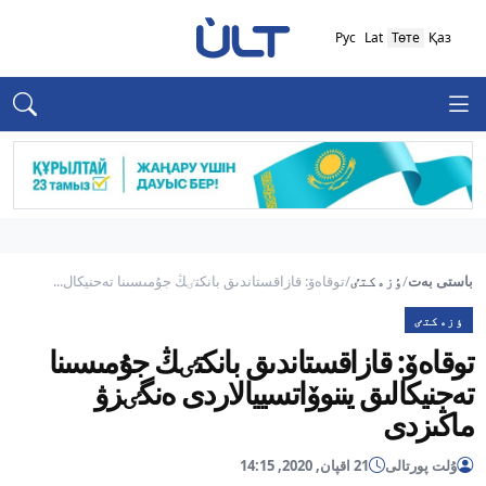
Рус
Lat
Төте
Қаз
باستى بەت
/
ٶزەكتٸ
/
توقاەۆ: قازاقستاندىق بانكتٸڭ جۇمىسىنا تەحنيكال...
ٶزەكتٸ
توقاەۆ: قازاقستاندىق بانكتٸڭ جۇمىسىنا
تەحنيكالىق يننوۆاتسييالاردى ەنگٸزۋ
ماڭىزدى
ۇلت پورتالى
21 اقپان, 2020, 14:15