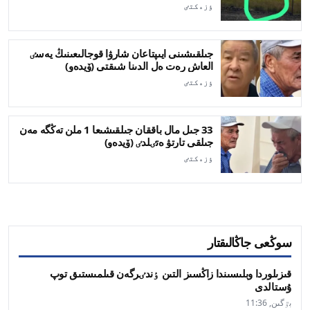
ٶزەكتٸ
جىلقىشىنى ايىپتاعان شارۋا قوجالىعىنىڭ يەسٸ
العاش رەت ەل الدىنا شىقتى (ۆيدەو)
ٶزەكتٸ
33 جىل مال باققان جىلقىشىعا 1 ملن تەڭگە مەن
جىلقى تارتۋ ەتٸلدٸ (ۆيدەو)
ٶزەكتٸ
سوڭعى جاڭالىقتار
قىزىلوردا وبلىسىندا زاڭسىز التىن ٶندٸرگەن قىلمىستىق توپ
ۇستالدى
بٷگىن, 11:36