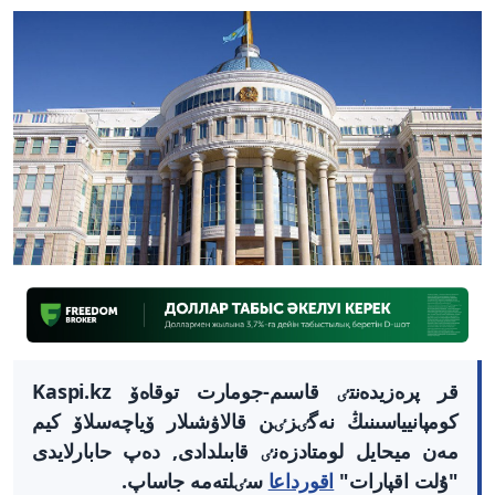
قر پرەزيدەنتٸ قاسىم-جومارت توقاەۆ Kaspi.kz
كومپانيياسىنىڭ نەگٸزٸن قالاۋشىلار ۆياچەسلاۆ كيم
مەن ميحايل لومتادزەنٸ قابىلدادى, دەپ حابارلايدى
"ۇلت اقپارات"
اقورداعا
سٸلتەمە جاساپ.