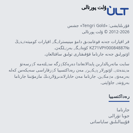
ۇلت پورتالى
قۇرىلتايشى: «Tengri Gold» جشس
2012-2026 © ۇلت پورتالى
قر اقپارات جەنە قوعامدىق دامۋ مينيسترلٸگٸ اقپارات كوميتەتٸنٸڭ
№KZ71VPY00084887 كۋەلٸگٸ بەرٸلگەن.
اۆتورلىق جەنە جارناما قۇقىقتارى تولىق ساقتالعان.
سايت ماتەريالدارىن پايدالانعاندا دەرەككٶزگە سٸلتەمە كٶرسەتۋ
مٸندەتتٸ. اۆتورلار پٸكٸرٸ مەن رەداكتسييا كٶزقاراسى سەيكەس كەلە
بەرمەۋٸ مٷمكٸن. جارناما مەن حابارلاندىرۋلاردىڭ مازمۇنىنا جارناما
بەرۋشٸ جاۋاپتى.
رەداكتسييا
جارناما
جوبا تۋرالى
قۇپييالىلىق ساياساتى