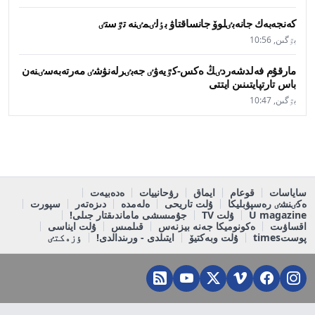
كەنجەبەك جانەبٸلوۆ جانساقتاۋ بٶلٸمٸنە تٷستٸ
بٷگىن, 10:56
مارقۇم فەلدشەردٸڭ ەكس-كٷيەۋٸ جەبٸرلەنۋشٸ مەرتەبەسٸنەن
باس تارتپايتىنىن ايتتى
بٷگىن, 10:47
ساياسات
قوعام
ايماق
رۋحانييات
ەدەبيەت
ەكٸنشٸ رەسپۋبليكا
ۇلت تاريحى
ەلەمدە
دىزەتەر
سپورت
U magazine
ۇلت TV
جۇمىسشى ماماندىقتار جىلى!
اقساۋىت
ەكونوميكا جەنە بيزنەس
قىلمىس
ۇلت ايناسى
پوستtimes
ۇلت وبەكتيۆ
ايتىلدى - ورىندالدى!
ٶزەكتٸ