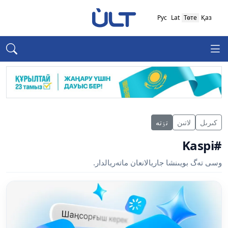
Рус
Lat
Төте
Қаз
كىرىل
لاتىن
تٶتە
#Kaspi
وسى تەگ بويىنشا جاريالانعان ماتەريالدار.