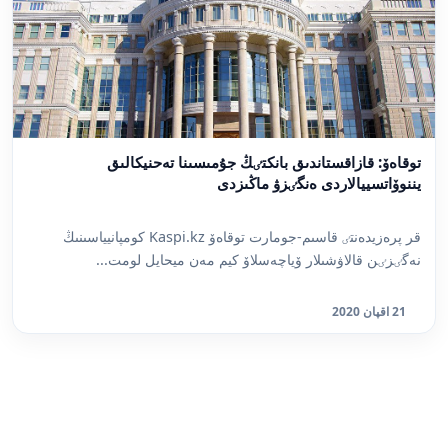
توقاەۆ: قازاقستاندىق بانكتٸڭ جۇمىسىنا تەحنيكالىق
يننوۆاتسييالاردى ەنگٸزۋ ماڭىزدى
قر پرەزيدەنتٸ قاسىم-جومارت توقاەۆ Kaspi.kz كومپانيياسىنىڭ
نەگٸزٸن قالاۋشىلار ۆياچەسلاۆ كيم مەن ميحايل لومت...
21 اقپان 2020