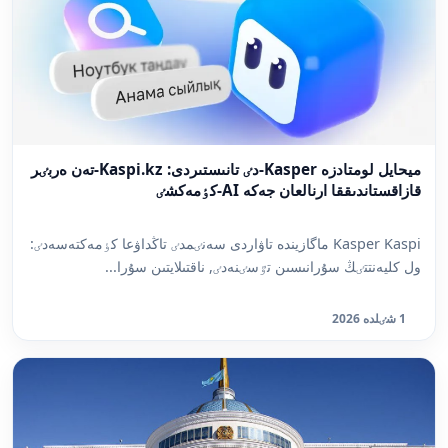
ميحايل لومتادزە Kasper-دٸ تانىستىردى: Kaspi.kz-تەن ەربٸر
قازاقستاندىققا ارنالعان جەكە AI-كٶمەكشٸ
Kasper Kaspi ماگازيندە تاۋاردى سەنٸمدٸ تاڭداۋعا كٶمەكتەسەدٸ:
ول كليەنتتٸڭ سۇرانىسىن تٷسٸنەدٸ, ناقتىلايتىن سۇرا...
1 شٸلدە 2026