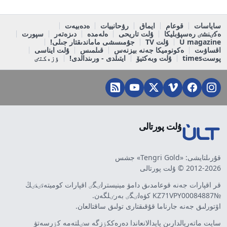
ساياسات
قوعام
ايماق
رۋحانييات
ەدەبيەت
ەكٸنشٸ رەسپۋبليكا
ۇلت تاريحى
ەلەمدە
دىزەتەر
سپورت
U magazine
ۇلت TV
جۇمىسشى ماماندىقتار جىلى!
اقساۋىت
ەكونوميكا جەنە بيزنەس
قىلمىس
ۇلت ايناسى
پوستtimes
ۇلت وبەكتيۆ
ايتىلدى - ورىندالدى!
ٶزەكتٸ
ۇلت پورتالى
قۇرىلتايشى: «Tengri Gold» جشس
2012-2026 © ۇلت پورتالى
قر اقپارات جەنە قوعامدىق دامۋ مينيسترلٸگٸ اقپارات كوميتەتٸنٸڭ
№KZ71VPY00084887 كۋەلٸگٸ بەرٸلگەن.
اۆتورلىق جەنە جارناما قۇقىقتارى تولىق ساقتالعان.
سايت ماتەريالدارىن پايدالانعاندا دەرەككٶزگە سٸلتەمە كٶرسەتۋ