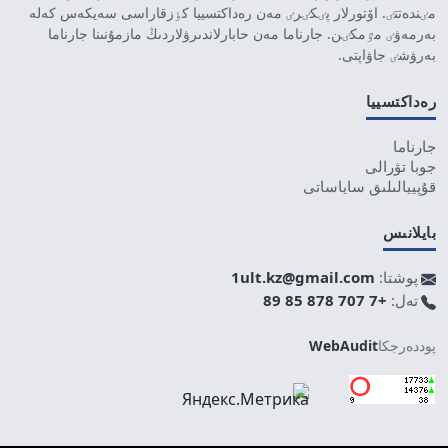
مٸندەتتٸ. اۆتورلار پٸكٸرٸ مەن رەداكتسييا كٶزقاراسى سەيكەس كەلە
بەرمەۋٸ مٷمكٸن. جارناما مەن حابارلاندىرۋلاردىڭ مازمۇنىنا جارناما
بەرۋشٸ جاۋاپتى.
رەداكتسييا
جارناما
جوبا تۋرالى
قۇپييالىلىق ساياساتى
بايلانىس
پوشتا:
1ult.kz@gmail.com
تەل:
+7 707 878 85 89
پوددەرجكا
WebAudit