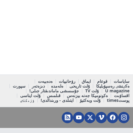
ساياسات
قوعام
ايماق
رۋحانييات
ەدەبيەت
ەكٸنشٸ رەسپۋبليكا
ۇلت تاريحى
ەلەمدە
دىزەتەر
سپورت
U magazine
ۇلت TV
جۇمىسشى ماماندىقتار جىلى!
اقساۋىت
ەكونوميكا جەنە بيزنەس
قىلمىس
ۇلت ايناسى
پوستtimes
ۇلت وبەكتيۆ
ايتىلدى - ورىندالدى!
ٶزەكتٸ