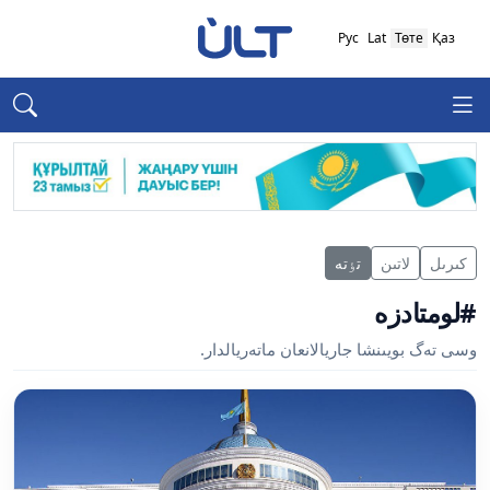
Рус
Lat
Төте
Қаз
كىرىل
لاتىن
تٶتە
#لومتادزە
وسى تەگ بويىنشا جاريالانعان ماتەريالدار.