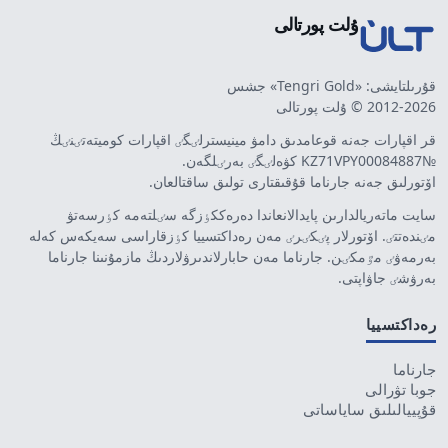
ۇلت پورتالى
قۇرىلتايشى: «Tengri Gold» جشس
2012-2026 © ۇلت پورتالى
قر اقپارات جەنە قوعامدىق دامۋ مينيسترلٸگٸ اقپارات كوميتەتٸنٸڭ
№KZ71VPY00084887 كۋەلٸگٸ بەرٸلگەن.
اۆتورلىق جەنە جارناما قۇقىقتارى تولىق ساقتالعان.
سايت ماتەريالدارىن پايدالانعاندا دەرەككٶزگە سٸلتەمە كٶرسەتۋ
مٸندەتتٸ. اۆتورلار پٸكٸرٸ مەن رەداكتسييا كٶزقاراسى سەيكەس كەلە
بەرمەۋٸ مٷمكٸن. جارناما مەن حابارلاندىرۋلاردىڭ مازمۇنىنا جارناما
بەرۋشٸ جاۋاپتى.
رەداكتسييا
جارناما
جوبا تۋرالى
قۇپييالىلىق ساياساتى