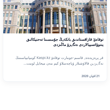
توقاەۆ: قازاقستاندىق بانكتٸڭ جۇمىسىنا تەحنيكالىق
يننوۆاتسييالاردى ەنگٸزۋ ماڭىزدى
قر پرەزيدەنتٸ قاسىم-جومارت توقاەۆ Kaspi.kz كومپانيياسىنىڭ
نەگٸزٸن قالاۋشىلار ۆياچەسلاۆ كيم مەن ميحايل لومت...
21 اقپان 2020