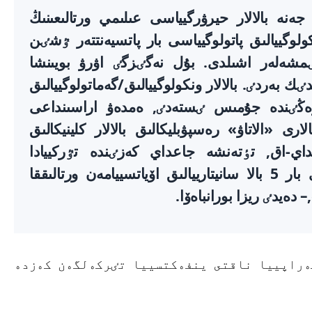
جەنە بالالار حيرۋرگيياسى عىلىمي ورتالىعىنىڭ
لوگييالىق پاتولوگيياسى بار پاتسيەنتتەر ٷشٸن
ٸمشەلەر اشىلدى. بۇل نەگٸزگٸ اۋرۋ بويىنشا
 بەردٸ. بالالار ونكولوگييالىق/گەماتولوگييالىق
ەزەڭٸندە جۇمىس ٸستەدٸ, ەمدەۋ اراسىنداعى
رى «الاتاۋ» رەسپۋبليكالىق بالالار كلينيكالىق
داي-اق, تٶتەنشە جاعداي كەزٸندە تٷركييادا
ەمدەلٸپ جاتقان ونكولوگييالىق اۋرۋى بار 5 بالا سانيتارييالىق اۆياتسييامەن ورتالىققا
دەيدٸ ريزا بورانباەۆا.
ەراپييا ناقتى ينفەكتسييا تٸركەلگەن كەزدە