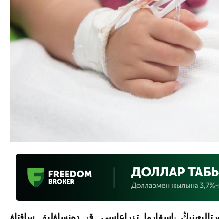
ورتالىعىنىڭ باسقارما تٶراعاسى, قر دەنساۋلىق ساقتاۋ