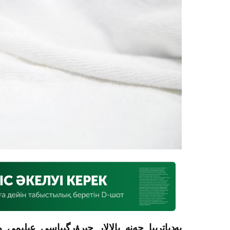
پەدياترييا جەنە بالالار حيرۋرگيياسى عىلىمي 