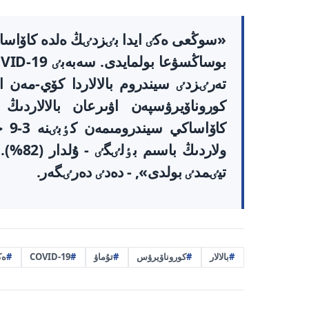
«سوڭعى ەكٸ ايدا بٸزدٸڭ ەلدە كاۆاساك
كاۆ
تيٸمدٸ بولدى», - دەدٸ دەرٸگەر.
بالالار
كوروناۆيرۋس
تۇماۋ
COVID-19
ەك