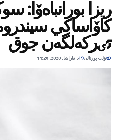
ريزا بورانباەۆا: سو
كاۆاساكي سيندرومى 
تٸركەلگەن جوق
ۇلت پورتالى
5 قاراشا, 2020, 11:20