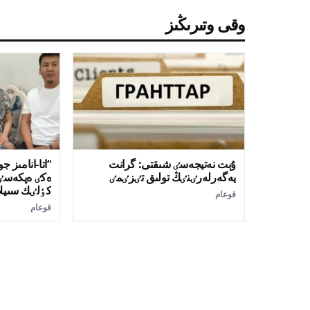
وقى وتىرىڭىز
ۇبت نەتيجەسٸ شىقتى: گرانت
“اتا-انامىز 
يەگەرلەرٸنٸڭ تولىق تٸزٸمٸ
ەكٸ ەپكەسٸنە
كٶلٸك سىيل
قوعام
قوعام