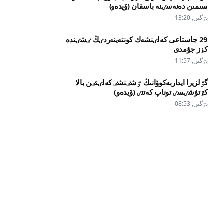
سىمىن دەنەسٸنە باسقان (ۆيدەو)
بٷگىن, 13:20
29 جاستاعى كەلٸنشەك كونتەينەردٸڭ ٸشٸندە
كٶز جۇمدى
بٷگىن, 11:57
گٷلزيرا ايداربەكوۆانىڭ ٷشٸنشٸ كەلٸنٸن بالا
كٷتۋشٸسٸ توناپ كەتتٸ (ۆيدەو)
بٷگىن, 08:53