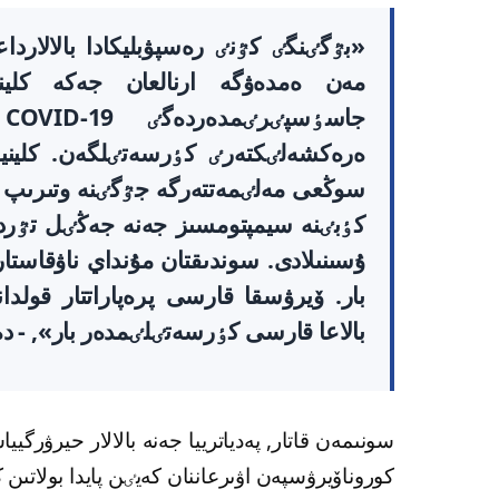
«بٷگٸنگٸ كٷنٸ رەسپۋبليكادا بالالاردا
مەن ەمدەۋگە ارنالعان جەكە كلينيك
ج
ەرەكشەلٸكتەرٸ كٶرسەتٸلگەن. كلينيك
سوڭعى مەلٸمەتتەرگە جٷگٸنە وتىرىپ ەز
كٶبٸنە سيمپتومسىز جەنە جەڭٸل تٷردە ٶ
ۇسىنىلادى. سوندىقتان مۇنداي ناۋقاستارع
بار. ۆيرۋسقا قارسى پرەپاراتتار قولدان
بالاعا قارسى كٶرسەتٸلٸمدەر بار», - د
سونىمەن قاتار, پەدياترييا جەنە بالالار حيرۋرگي
كوروناۆيرۋسپەن اۋىرعاننان كەيٸن پايدا بولاتى