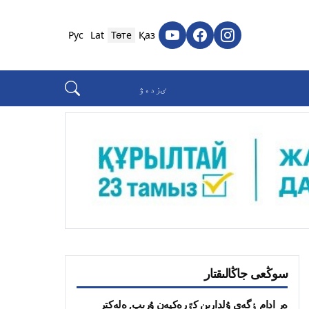
Рус
Lat
Төте
Қаз
سوڭعى جاڭالىقتار
ەر ادام ٶگەي ۇلدارىن كٷرەكپەن ۇرىپ, ەلەكتر