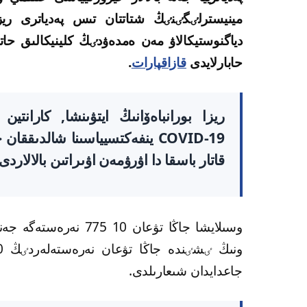
مينيسترلٸگٸنٸڭ شتاتتان تىس پەدياترى ريزا 
دياگنوستيكالاۋ مەن ەمدەۋدٸڭ كلينيكالىق حا
حابارلايدى
قازاقپارات
.
ريزا بورانباەۆانىڭ ايتۋىنشا, كارانتي
COVID-19 ينفەكتسيياسىنا شالد
قاتار باسقا دا اۋرۋمەن اۋىراتىن بالالار
جاعدايدان شىعارىلدى.