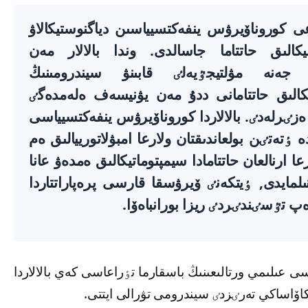
عى كوروناۆيرۋس ينفەكتسيياسىن دياگنوستيكالاۋ
الىق حاتتاما جاسالدى. وندا بالالار مەن
اسٶسپٸرٸمدەردەگٸ COVID-19 جەنە مۋلتيجٷيەلٸ قابىنۋ سيندرومىنىڭ
الىق حاتتامانى ددۇ مەن يۋنيسەف ەلەمدەگٸ
ٸرلەدٸ. بالالاردا كوروناۆيرۋس ينفەكتسيياسى
تەتٸن بولعاندىقتان ولارعا امبۋلاتورييالىق ەم
ا ارنالعان حاتتامادا سيمپتوماتيكالىق ەمدەۋ عانا
ىلمايدى, ٶيتكەنٸ ۆيرۋسقا قارسى پرەپاراتتاردا
ەپ تٷسٸندٸردٸ ريزا بورانباەۆا.
ياسى عىلىمي ورتالىعىنىڭ باسقارما تٶراعاسى كەي بالالاردا
ن كاۆاساكي تەرٸزدٸ سيندرومى تۋرالى ايتتى.