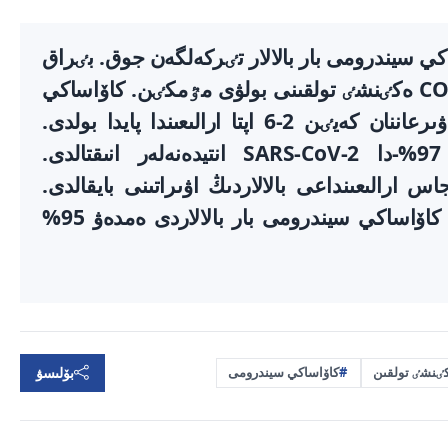
ي سيندرومى بار بالالار تٸركەلگەن جوق. بٸراق
بوساڭسۋعا بولمايدى. سەبەبٸ COVID-19 ەكٸنشٸ تولقىنى بولۋى مٷمكٸن. كاۆاساكي
تەرٸزدٸ سيندروم بالالاردا كۆي-مەن اۋىرعاننان كەيٸن 2-6 اپتا ارالىعىندا پايدا بولدى.
كوروناۆيرۋسپەن اۋىرعان بالالاردىڭ 97%-دا SARS-CoV-2 انتيدەنەلەر انىقتالدى.
اساكي سيندرومىمەن كٶبٸنە 3-9 جاس ارالىعىنداعى بالالاردىڭ اۋىراتىنى بايقالدى.
ولاردىڭ باسىم بٶلٸگٸ - ۇلدار (82%). كاۆاساكي سيندرومى بار بالالاردى ەمدەۋ 95%
بۆلىسۋ
ٸنشٸ تولقىن
كاۆاساكي سيندرومى