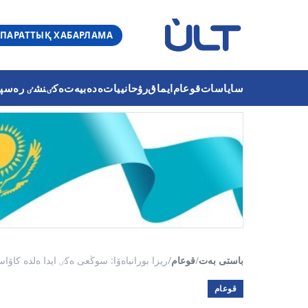
ПАРАТТЫҚ ХАБАРЛАМА
ساياسات
قوعام
ايماق
رۋحانييات
ەدەبيەت
ەكٸنشٸ رەسپۋب
باستى بەت
/
قوعام
/
ريزا بورانباەۆا: سوڭعى ەكٸ ايدا ەلدە كاۆاس
قوعام