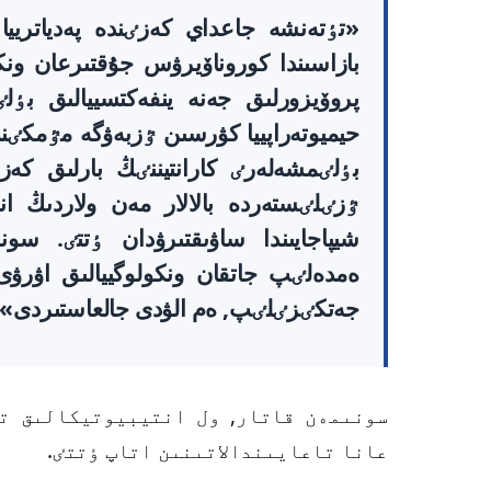
«تٶتەنشە جاعداي كەزٸندە پەدياترييا 
بازاسىندا كوروناۆيرۋس جۇقتىرعان ونكو
پروۆيزورلىق جەنە ينفەكتسييالىق بٶل
حيميوتەراپييا كۋرسىن ٷزبەۋگە مٷمكٸندٸك
بٶلٸمشەلەرٸ كارانتيننٸڭ بارلىق ك
ٷزٸلٸستەردە بالالار مەن ولاردىڭ انالا
شيپاجايىندا ساۋىقتىرۋدان ٶتتٸ. سون
جەتكٸزٸلٸپ, ەم الۋدى جالعاستىردى»,– 
سونىمەن قاتار, ول انتيبيوتيكالىق ت
عانا تاعايىندالاتىنىن اتاپ ٶتتٸ.