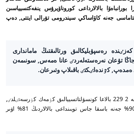
بورانباەۆا بالالارداعى كوروناۆيرۋس ينفەكتسيياسىن
تتاماسى جەنە كاۆاساكي سيندرومى تۋرالى ايتتى, دەپ
ن كەزٸندە رەسپۋبليكالىق ورتالىقتىڭ ماماندارى
ىققان جاڭا تۋعان نەرەستەلەردٸ عانا ەمەس, سونىمەن
دى ەمدەپ, كٷندەلٸكتٸ باقىلاپ وتىرعان.
وسىلايشا جاڭا تۋعان 10 775 نەرەستەگە جەنە 2 229 بالاعا كونسۋلتاتسييالىق كٶمەك كٶرسەتٸلدٸ,
ونىڭ ٸشٸندە جاڭا تۋعان نەرەستەلەردٸڭ 90% جەنە باسقا جاس توبىنداعى بالالاردىڭ 81% اۋىر