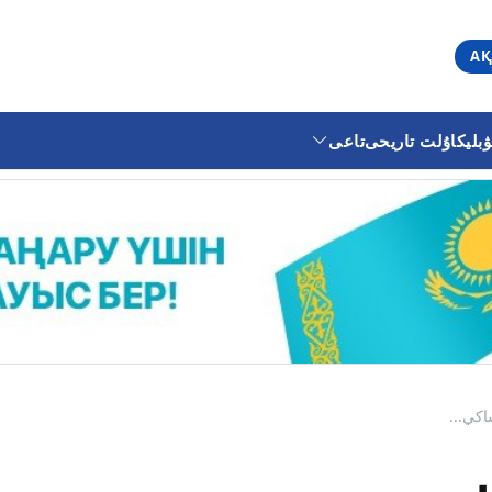
АҚ
ليكا
ۇلت تاريحى
تاعى
اكي...