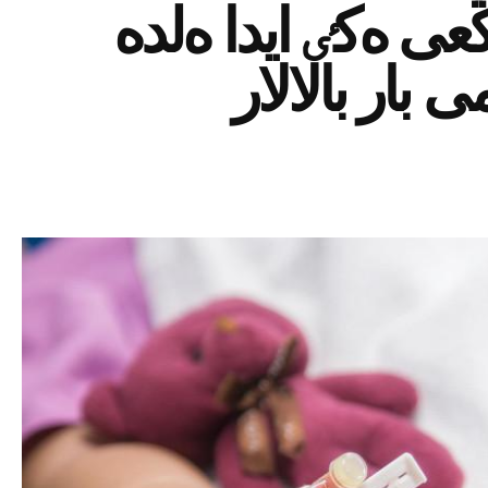
ڭعى ەكٸ ايدا ەلدە
بار بالالار