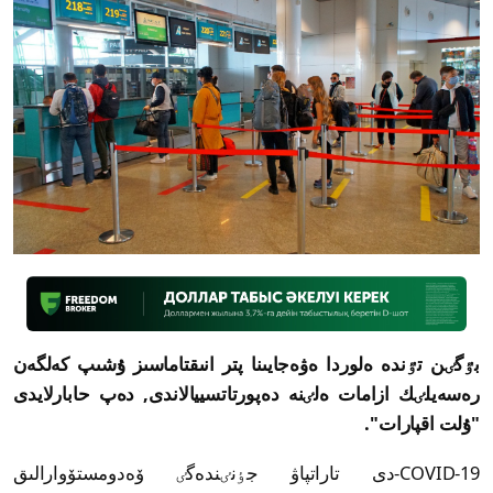
بٷگٸن تٷندە ەلوردا ەۋەجايىنا پتر انىقتاماسىز ۇشىپ كەلگەن
رەسەيلٸك ازامات ەلٸنە دەپورتاتسييالاندى, دەپ حابارلايدى
"ۇلت اقپارات".
COVID-19-دى تاراتپاۋ جٶنٸندەگٸ ۆەدومستۆوارالىق