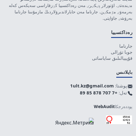
مٸندەتتٸ. اۆتورلار پٸكٸرٸ مەن رەداكتسييا كٶزقاراسى سەيكەس كەلە
بەرمەۋٸ مٷمكٸن. جارناما مەن حابارلاندىرۋلاردىڭ مازمۇنىنا جارناما
بەرۋشٸ جاۋاپتى.
رەداكتسييا
جارناما
جوبا تۋرالى
قۇپييالىلىق ساياساتى
بايلانىس
پوشتا:
1ult.kz@gmail.com
تەل:
+7 707 878 85 89
پوددەرجكا
WebAudit