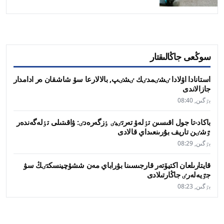
سوڭعى جاڭالىقتار
استانادا اۋلادا ٸشٸمدٸك ٸشٸپ, بالالارعا سۋ شاشقان ەر ادامدار
جازالاندى
بٷگىن, 08:40
باكاد-تا جول اقىسىن تٶلەۋ تەرتٸبٸ ٶزگەرەدٸ: ۋاقىتىلى تٶلەگەندەر
ٷشٸن تاريف بۇرىنعىداي قالادى
بٷگىن, 08:29
قايتارىلعان اكتيۆتەر قارجىسىنا بۋراباي مەن ششۋچينسكتٸڭ سۋ
جٷيەلەرٸ جاڭارتىلادى
بٷگىن, 08:23