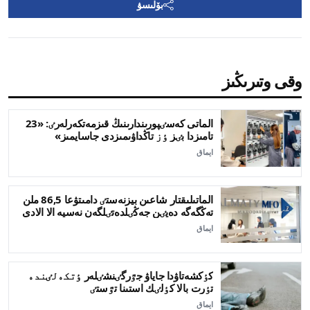
بۆلىسۋ
وقى وتىرىڭىز
الماتى كەسٸپورىندارىنىڭ قىزمەتكەرلەرٸ: «23
تامىزدا بٸز ٶز تاڭداۋىمىزدى جاسايمىز»
ايماق
الماتىلىقتار شاعىن بيزنەستٸ دامىتۋعا 86,5 ملن
تەڭگەگە دەيٸن جەڭٸلدەتٸلگەن نەسيە الا الادى
ايماق
كٶكشەتاۋدا جاياۋ جٷرگٸنشٸلەر ٶتكەلٸندە
تٶرت بالا كٶلٸك استىنا تٷستٸ
ايماق