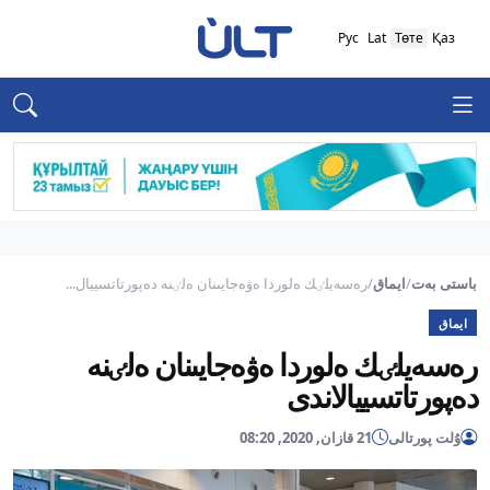
Рус
Lat
Төте
Қаз
باستى بەت
/
ايماق
/
رەسەيلٸك ەلوردا ەۋەجايىنان ەلٸنە دەپورتاتسييال...
ايماق
رەسەيلٸك ەلوردا ەۋەجايىنان ەلٸنە
دەپورتاتسييالاندى
ۇلت پورتالى
21 قازان, 2020, 08:20