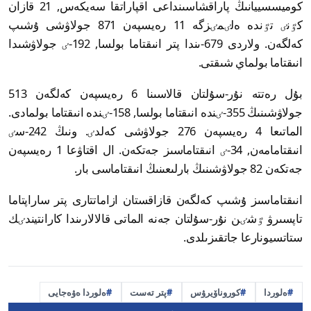
كوميسسييانىڭ پاراقشاسىنداعى اقپاراتقا سەيكەس, 21 قازان
كٷنٸ تٷندە ەلٸمٸزگە 11 رەيسپەن 871 جولاۋشى ۇشىپ
كەلگەن. ولاردى 679-ىندا پتر انىقتاما بولسا, 192-ٸ جولاۋشىدا
انىقتاما بولماي شىقتى.
بۇل رەتتە نۇر-سۇلتان قالاسىنا 6 رەيسپەن كەلگەن 513
جولاۋشىنىڭ 355-ٸندە انىقتاما بولسا, 158-ٸندە انىقتاما بولمادى.
الماتىعا 4 رەيسپەن 276 جولاۋشى كەلدٸ. ونىڭ 242-سٸ
انىقتامامەن, 34-ٸ انىقتاماسىز جەتكەن. ال اقتاۋعا 1 رەيسپەن
جەتكەن 82 جولاۋشىنىڭ بارلىعىنىڭ انىقتاماسى بار.
انىقتاماسىز ۇشىپ كەلگەن قازاقستان ازاماتتارى پتر ساراپتاما
تاپسىرۋ ٷشٸن نۇر-سۇلتان جەنە الماتى قالالارىندا كارانتيندٸك
ستاتسيونارعا جاتقىزىلدى.
ەلوردا
كوروناۆيرۋس
پتر تەست
ەلوردا ەۋەجايى