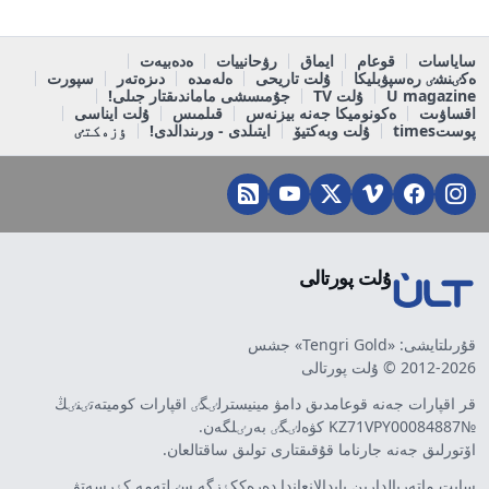
ساياسات
قوعام
ايماق
رۋحانييات
ەدەبيەت
ەكٸنشٸ رەسپۋبليكا
ۇلت تاريحى
ەلەمدە
دىزەتەر
سپورت
U magazine
ۇلت TV
جۇمىسشى ماماندىقتار جىلى!
اقساۋىت
ەكونوميكا جەنە بيزنەس
قىلمىس
ۇلت ايناسى
پوستtimes
ۇلت وبەكتيۆ
ايتىلدى - ورىندالدى!
ٶزەكتٸ
ۇلت پورتالى
قۇرىلتايشى: «Tengri Gold» جشس
2012-2026 © ۇلت پورتالى
قر اقپارات جەنە قوعامدىق دامۋ مينيسترلٸگٸ اقپارات كوميتەتٸنٸڭ
№KZ71VPY00084887 كۋەلٸگٸ بەرٸلگەن.
اۆتورلىق جەنە جارناما قۇقىقتارى تولىق ساقتالعان.
سايت ماتەريالدارىن پايدالانعاندا دەرەككٶزگە سٸلتەمە كٶرسەتۋ