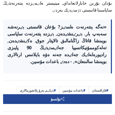
بۇدان بۇرىن حابارلانعانداي, مينيستر ەلٸمٸزدە ينتەرنەتتٸڭ
ساپاسىنا قاتىستى تٷسٸنٸك بەردٸ.
«نەگە ينتەرنەت ەلسٸز? بۇعان قاتىستى بٸرنەشە
سەبەپ بار. بٸرٸنشٸدەن, بٸزدە ينتەرنەت ساپاسى
بويىنشا قاتاڭ زاڭنامالىق تالاپتار جوق. ەكٸنشٸدەن,
تەلەكوممۋنيكاتسييا جەلٸسٸنٸڭ 90 پايىزى
راديورەلەلٸك جەلٸدە جەنە ەۋە بايلانىس ارنالارى
بويىنشا سالىنعان», - دەدٸ باعدات مۋسين.
قازاقستان
باعدات مۋسين
بٸلٸم بەرۋ پلاتفورمالارى
بۆلىسۋ