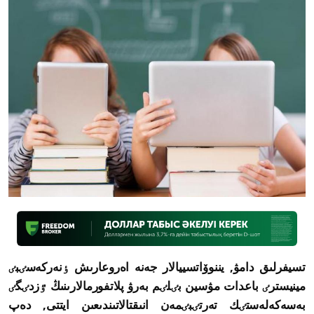
تسيفرلىق دامۋ, يننوۆاتسييالار جەنە اەروعارىش ٶنەركەسٸبٸ
مينيسترٸ باعدات مۋسين بٸلٸم بەرۋ پلاتفورمالارىنىڭ ٷزدٸگٸ
بەسەكەلەستٸك تەرتٸبٸمەن انىقتالاتىندىعىن ايتتى, دەپ