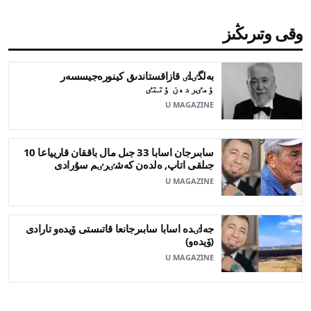
وقى وتىرىڭىز
بەلگٸلٸ قازاقستاندىق كينورەجيسسەر
ٶمٸردەن ٶتتٸ
U MAGAZINE
سابىرجان اسابا 33 جىل مال باققان قاريياعا 10
جىلقى اتاپ, ەلدەن كەشٸرٸم سۇرادى
U MAGAZINE
جەلٸدە اسابا سابىرجانعا قاتىستى ۆيدەو تارادى
(ۆيدەو)
U MAGAZINE