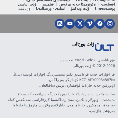
اقساۋىت
ەكونوميكا جەنە بيزنەس
قىلمىس
ۇلت ايناسى
پوستtimes
ۇلت وبەكتيۆ
ايتىلدى - ورىندالدى!
ٶزەكتٸ
ۇلت پورتالى
قۇرىلتايشى: «Tengri Gold» جشس
2012-2026 © ۇلت پورتالى
قر اقپارات جەنە قوعامدىق دامۋ مينيسترلٸگٸ اقپارات كوميتەتٸنٸڭ
№KZ71VPY00084887 كۋەلٸگٸ بەرٸلگەن.
اۆتورلىق جەنە جارناما قۇقىقتارى تولىق ساقتالعان.
سايت ماتەريالدارىن پايدالانعاندا دەرەككٶزگە سٸلتەمە كٶرسەتۋ
مٸندەتتٸ. اۆتورلار پٸكٸرٸ مەن رەداكتسييا كٶزقاراسى سەيكەس كەلە
بەرمەۋٸ مٷمكٸن. جارناما مەن حابارلاندىرۋلاردىڭ مازمۇنىنا جارناما
بەرۋشٸ جاۋاپتى.