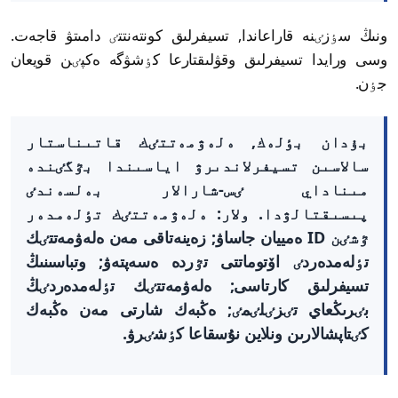
ونىڭ سٶزٸنە قاراعاندا, تسيفرلىق كونتەنتتٸ دامىتۋ قاجەت.
وسى ورايدا تسيفرلىق وقۋلىقتارعا كٶشۋگە ەكپٸن قويعان
جٶن.
بۇدان بٶلەك, ەلەۋمەتتٸك قاتىناستار
سالاسىن تسيفرلاندىرۋ اياسىندا بٷگٸندە
مىناداي ٸس-شارالار بەلسەندٸ
پىسىقتالۋدا. ولار: ەلەۋمەتتٸك تٶلەمدەر
ٷشٸن ID ەمييان جاساۋ; زەينەتاقى مەن ەلەۋمەتتٸك
تٶلەمدەردٸ اۆتوماتتى تٷردە ەسەپتەۋ; وتباسىنىڭ
تسيفرلىق كارتاسى; ەلەۋمەتتٸك تٶلەمدەردٸڭ
بٸرىڭعاي تٸزٸلٸمٸ; ەڭبەك شارتى مەن ەڭبەك
كٸتاپشالارىن ونلاين نۇسقاعا كٶشٸرۋ.