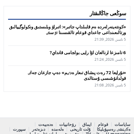
سوڭعى جاڭالىقتار
«كونتەينەرلەردە ەم قابىلداپ جاتىر»: اتىراۋ وبلىستىق ونكولوگييالىق
ورتالىعىنداعى جاعداي قوعام تالقىسىنا تٷستٸ
5 تامىز, 2026, 21:39
6 تامىزعا ارنالعان اۋا رايى بولجامى قانداي?
5 تامىز, 2026, 21:24
«نۇرايعا 72 رەت پىشاق تىعار ەدٸم» دەپ جازعان جەلٸ
قولدانۋشىسى ۇستالدى
5 تامىز, 2026, 21:08
ساياسات
قوعام
ايماق
رۋحانييات
ەدەبيەت
ەكٸنشٸ رەسپۋبليكا
ۇلت تاريحى
ەلەمدە
دىزەتەر
سپورت
U magazine
ۇلت TV
جۇمىسشى ماماندىقتار جىلى!