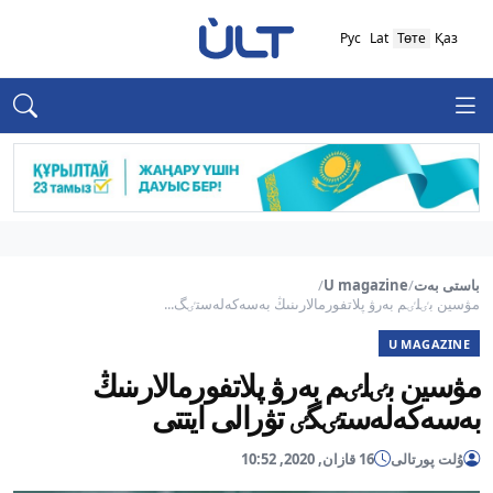
Рус
Lat
Төте
Қаз
باستى بەت
/
U magazine
/
مۋسين بٸلٸم بەرۋ پلاتفورمالارىنىڭ بەسەكەلەستٸگ...
U MAGAZINE
مۋسين بٸلٸم بەرۋ پلاتفورمالارىنىڭ
بەسەكەلەستٸگٸ تۋرالى ايتتى
ۇلت پورتالى
16 قازان, 2020, 10:52