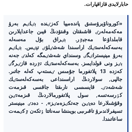
حابارلايدى قازاقپارات.
«كوروناۆيرۋستىق پاندەمييا كەزٸندە بٸلٸم بەرۋ
مەكەمەلەرٸ قاشىقتان وقىتۋدىڭ قيىن جاعدايلارىن
قابىلداۋعا مەجبٷر. بٸراق بۇل مەسەلە
بەسەكەلەستٸك اراسىندا شەشٸلۋٸ تيٸس. بٸلٸم
بەرۋ مينيسترلٸگٸ وسىنداي شەشٸمگە كەلدٸ جەنە
بٸز ونى قولدايمىز. بەسەكەلەستٸك تٷردە قازٸرگٸ
كەزدە 13 پلاتفورما جۇمىس ٸستەپ كەلە جاتىر.
جالپى, سولاردىڭ اراسىنداعى بەسەكەلەستٸك
شەشەدٸ. قايسىسى نارىقتا جاقسى قىزمەت
كٶرسەتسە, سول پلاتفورمالاردىڭ قىزمەتٸن
وقۋشىلارعا دەيٸن جەتكٸزەمٸز», - دەدٸ مينيستر
تسيفرلاندىرۋ تاقىرىبى بويىنشا سەناتتا ٶتكەن ٷكٸمەت
ساعاتىندا.