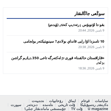
سوڭعى جاڭالىقتار
بقو-دا اۆتوبۋس ٶرتەنٸپ كەتتٸ (ۆيدەو)
9 تامىز, 2026, 20:44
10 تامىزدا اۋا رايى قانداي بولادى? سينوپتيكتەر بولجامى
9 تامىز, 2026, 20:38
«قازاقستان حالقىنا» قورى تٷلەكتەرگە تاعى 350 بٸلٸم گرانتىن
بٶلدٸ
9 تامىز, 2026, 18:36
ساياسات
قوعام
ايماق
رۋحانييات
ەدەبيەت
ەكٸنشٸ رەسپۋبليكا
ۇلت تاريحى
ەلەمدە
دىزەتەر
سپورت
U magazine
ۇلت TV
جۇمىسشى ماماندىقتار جىلى!