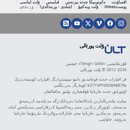
اقساۋىت
ەكونوميكا جەنە بيزنەس
قىلمىس
ۇلت ايناسى
پوستtimes
ۇلت وبەكتيۆ
ايتىلدى - ورىندالدى!
ٶزەكتٸ
ۇلت پورتالى
قۇرىلتايشى: «Tengri Gold» جشس
2012-2026 © ۇلت پورتالى
قر اقپارات جەنە قوعامدىق دامۋ مينيسترلٸگٸ اقپارات كوميتەتٸنٸڭ
№KZ71VPY00084887 كۋەلٸگٸ بەرٸلگەن.
اۆتورلىق جەنە جارناما قۇقىقتارى تولىق ساقتالعان.
سايت ماتەريالدارىن پايدالانعاندا دەرەككٶزگە سٸلتەمە كٶرسەتۋ
مٸندەتتٸ. اۆتورلار پٸكٸرٸ مەن رەداكتسييا كٶزقاراسى سەيكەس كەلە
بەرمەۋٸ مٷمكٸن. جارناما مەن حابارلاندىرۋلاردىڭ مازمۇنىنا جارناما
بەرۋشٸ جاۋاپتى.