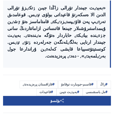
«بەيبٸت جيىندار تۋرالى زاڭدا جيىن ٶتكٸزۋ تۋرالى
الدىن الا ەسكەرتۋ قاعيداتى بولۋى تيٸس. قوعامدىق
تەرتٸپ پەن قاۋٸپسٸزدٸكتٸ قامتاماسىز ەتۋ ٷشٸن
ۇيىمداستىرۋشىلار جيىنعا قاتىساتىن ازاماتتاردىڭ سانى
جٶنٸندە بيلٸكتٸ حاباردار ەتۋگە مٸندەتتٸ. بەيبٸت
جيىندار ارنايى بەلگٸلەنگەن جەرلەردە ٶتۋٸ تيٸس.
كونستيتۋتسيياعا قايشى كەلەتٸن ۇراندارعا جول
بەرٸلمەيدٸ», - دەدٸ پرەزيدەنت.
زاڭ
قاسىم-جومارت توقاەۆ
قازاقستان پرەزيدەنتٸ
ەل باسشىسى
بەيبٸت جيىن
قاعيدات
بۆلىسۋ