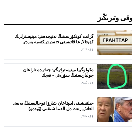
وقى وتىرىڭىز
گرانت كونكۋرسىنىڭ نەتيجەسٸ: مينيسترلٸك
كۆوتالارعا قاتىستى تٷسٸنٸكتەمە بەردٸ
ٶزەكتٸ
ەكولوگييا مينيسترلٸگٸ: جەلٸدە تاراعان
جولبارىستىڭ سۋرەتٸ – فەيك
ٶزەكتٸ
جىلقىشىنى ايىپتاعان شارۋا قوجالىعىنىڭ يەسٸ
العاش رەت ەل الدىنا شىقتى (ۆيدەو)
ٶزەكتٸ