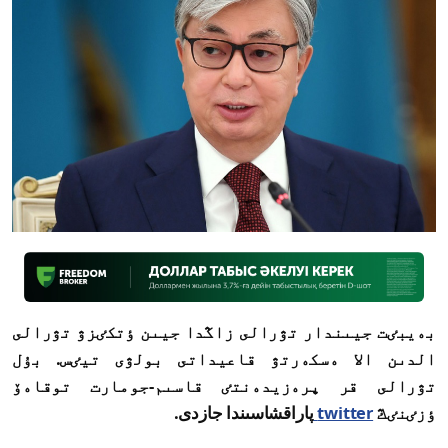
بەيبٸت جيىندار تۋرالى زاڭدا جيىن ٶتكٸزۋ تۋرالى
الدىن الا ەسكەرتۋ قاعيداتى بولۋى تيٸس. بۇل
تۋرالى قر پرەزيدەنتٸ قاسىم-جومارت توقاەۆ
ٶزٸنٸڭ
twitter
پاراقشاسىندا جازدى.