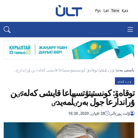
Рус
Lat
Төте
Қаз
باستى بەت
/
ٶزەكتٸ
/
توقاەۆ: كونستيتۋتسيياعا قايشى كەلەتٸن ۇراندارع...
ٶزەكتٸ
توقاەۆ: كونستيتۋتسيياعا قايشى كەلەتٸن
ۇراندارعا جول بەرٸلمەيدٸ
ۇلت پورتالى
28 اقپان, 2020, 16:30