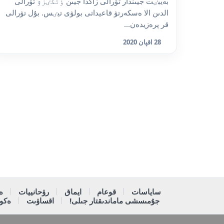
بەيبٸت جيىندار تۋرالى زاڭدا جيىن ٶتكٸزۋ تۋرالى
الدىن الا ەسكەرتۋ قاعيداتى بولۋى تيٸس. بۇل تۋرالى
قر پرەزيدەن...
28 اقپان 2020
ساياسات
قوعام
ايماق
رۋحانييات
ە
جۇمىسشى ماماندىقتار جىلى!
اقساۋىت
ەكون