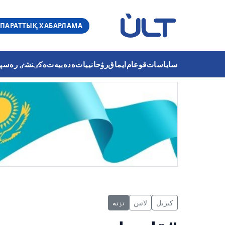
ПАРАТТЫҚ ХАБАРЛАМА
ساياسات
قوعام
ايماق
رۋحانييات
ەدەبيەت
ەكٸنشٸ رەسپۋب
كىرىل
لاتىن
تٶتە