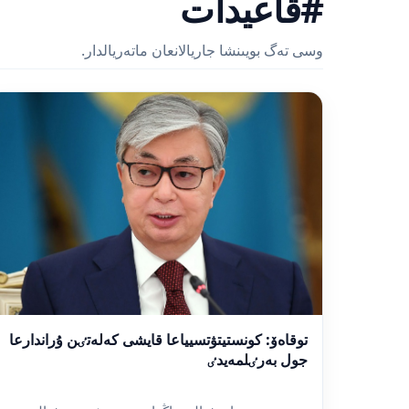
#قاعيدات
وسى تەگ بويىنشا جاريالانعان ماتەريالدار.
توقاەۆ: كونستيتۋتسيياعا قايشى كەلەتٸن ۇراندارعا
جول بەرٸلمەيدٸ