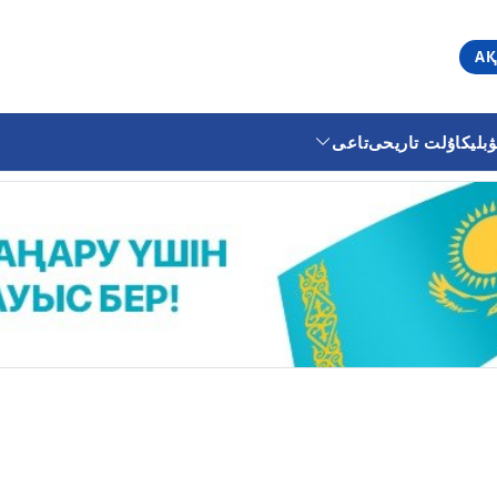
АҚ
ليكا
ۇلت تاريحى
تاعى