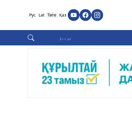
Рус
Lat
Төте
Қаз