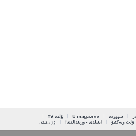
ر
سپورت
U magazine
ۇلت TV
ۇلت وبەكتيۆ
ايتىلدى - ورىندالدى!
ٶزەكتٸ