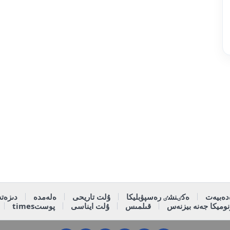
دەبيەت
ەكٸنشٸ رەسپۋبليكا
ۇلت تاريحى
ەلەمدە
دىزەتە
وميكا جەنە بيزنەس
قىلمىس
ۇلت ايناسى
پوستtimes