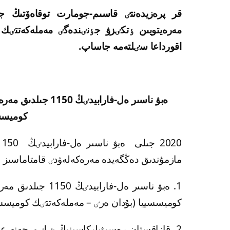
مەرەيتويىن ٶتكٸزۋ جٶنٸندەگٸ مەملەكەتتٸك 
اقورداعا سٸلتەمە جاساپ.
ەبۋ ناسىر ەل-فاراب
كوميسسي
مازمۇندىق دەڭگەيدە مەرەكەلەۋدٸ قامتاماسىز ەت
1. ەبۋ ناسىر ەل-ف
كوميسسييا (بۇدان ەرٸ – مەملەكەتتٸك كوميس
2. قازاقستان رەسپۋبليكاسىنىڭ بٸلٸم جەنە 