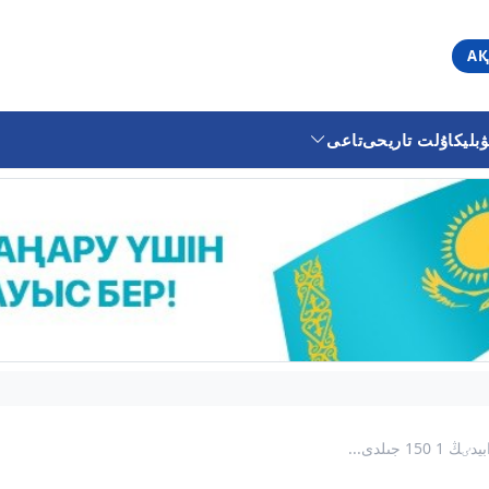
АҚ
ليكا
ۇلت تاريحى
تاعى
 جىلدى...