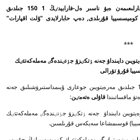
قر پرەزيدەنتٸ قاسىم-جومارت توقاەۆتىڭ جارلىعىمەن ەبۋ ناسىر ەل-فارابيدٸڭ 1 150 جىلدىق
كوميسسييا قۇرىلدى, دەپ حابارلايدى "ۇلت اقپارات"
***
يدٸڭ 1150 جىلدىق مەرەيتويىن دايىنداۋ جەنە ٶتكٸزۋ جٶنٸندەگٸ مەملەكەتتٸك
يا قۇرۋ تۋرالى
2020 جىلى ەبۋ ناسىر ەل-فارابيدٸڭ 1150 جىلدىق مەرەيتويىن جوعارى ۇيىمداستىرۋشىلىق جەنە
ۋ ماقساتىندا
قاۋلى ەتەمٸن
:
ارابيدٸڭ 1150 جىلدىق مەرەيتويىن دايىنداۋ جەنە ٶتكٸزۋ جٶنٸندەگٸ مەملەكەتتٸك
سييا) قوسىمشاعا سەيكەس قۇرىلسىن.
عىلىم مينيسترلٸگٸ مەملەكەتتٸك كوميسسييانىڭ جۇمىس