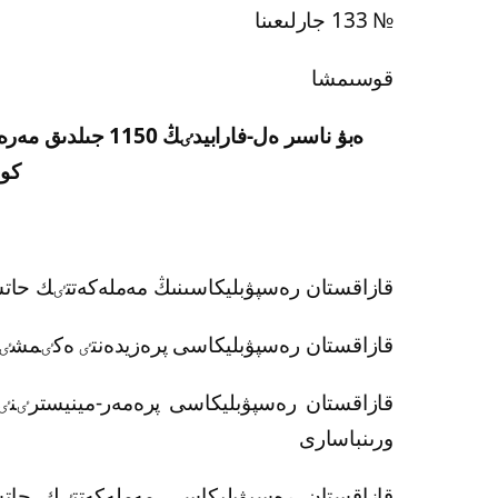
№ 133 جارلىعىنا
قوسىمشا
ەبۋ ناسىر ەل-فاراب
كوم
قازاقستان رەسپۋبليكاسىنىڭ مەملەكەتتٸك حات
قازاقستان رەسپۋبليكاسى پرەزيدەنتٸ ەكٸمشٸ
قازاقستان رەسپۋبليكاسى پرەمەر-مينيسترٸنٸ
ورىنباسارى
قازاقستان رەسپۋبليكاسى مەملەكەتتٸك حا