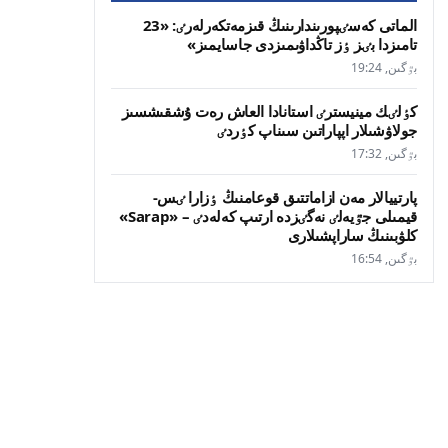
الماتى كەسٸپورىندارىنىڭ قىزمەتكەرلەرٸ: «23
تامىزدا بٸز ٶز تاڭداۋىمىزدى جاسايمىز»
بٷگىن, 19:24
كٶلٸك مينيسترٸ استانادا العاش رەت ۇشقىشسىز
جولاۋشىلار اپپاراتىن سىناپ كٶردٸ
بٷگىن, 17:32
پارتييالار مەن ازاماتتىق قوعامنىڭ ٶزارا ٸس-
قيمىلى جٷيەلٸ نەگٸزدە ارتىپ كەلەدٸ – «Sarap»
كلۋبىنىڭ ساراپشىلارى
بٷگىن, 16:54