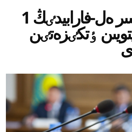
قازاقستاندا ەبۋ ناسىر ەل-فارابيدٸڭ 1
ەيتويىن ٶتكٸزەتٸن
ى