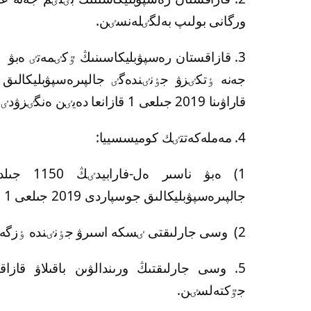
ورگانى بولىپ بەلگٸلەنسٸن.
جەنە ٶتكٸزۋ جٶنٸندەگٸ جالپىرەسپۋبليكال
قاراۋىنا 2019 جىلعى 1 قازانعا دەيٸن ەنگٸزۋدٸ قامتاماسىز ەتسٸن.
4. مەملەكەتتٸك كوميسسييا:
1) ەبۋ نا
جالپىرەسپۋبليكالىق جوسپاردى 2019 جىلعى 1 قاراشاعا دەيٸن بەكٸتسٸن;
2) وسى جارلىقتى ٸسكە اسىرۋ جٶنٸندە ٶزگە دە شارالاردى قابىلداسىن.
5. وسى جارلىقتىڭ ورىندالۋىن باقىلاۋ قا
جٷكتەلسٸن.