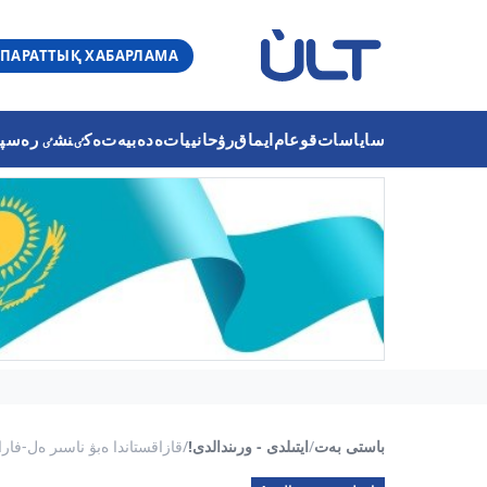
ПАРАТТЫҚ ХАБАРЛАМА
ساياسات
قوعام
ايماق
رۋحانييات
ەدەبيەت
ەكٸنشٸ رەسپۋب
باستى بەت
/
ايتىلدى - ورىندالدى!
/
قازاقستاندا ەبۋ ناسىر ەل-فارابيدٸڭ 1 150