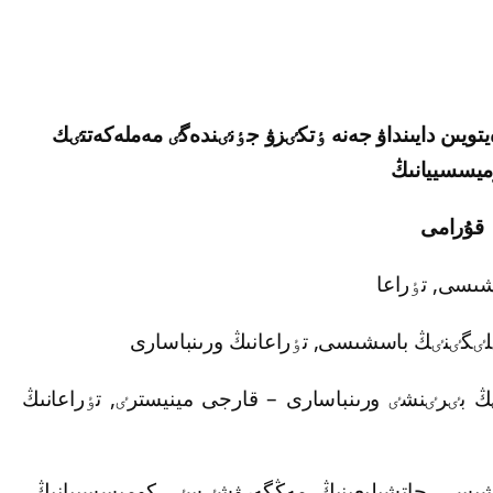
يدٸڭ 1150 جىلدىق مەرەيتويىن دايىنداۋ جەنە ٶتكٸزۋ جٶنٸندەگٸ مەملەكەتتٸك
يسسييانىڭ
قۇرامى
شىسى, تٶراعا
لٸگٸنٸڭ باسشىسى, تٶراعانىڭ ورىنباسارى
ڭ بٸرٸنشٸ ورىنباسارى – قارجى مينيسترٸ, تٶراعانىڭ
تشىسى حاتشىلىعىنىڭ مەڭگەرۋشٸسٸ, كوميسسييانىڭ