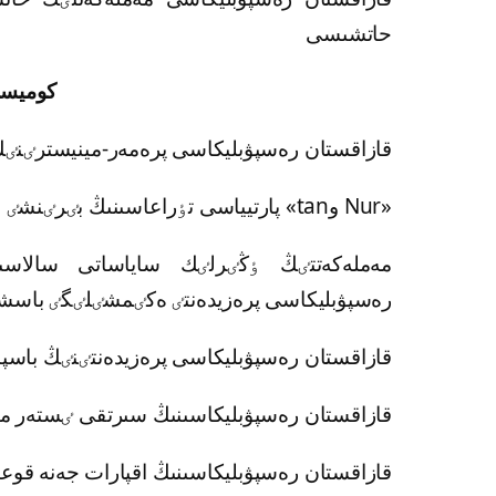
حاتشىسى
كوميسس
قازاقستان رەسپۋبليكاسى پرەمەر-مينيسترٸنٸڭ
«Nur وtan» پارتيياسى تٶراعاسىنىڭ بٸرٸنشٸ ورىنباسارى (كەلٸسٸم بويىنشا)
مەملەكەتتٸڭ ٶڭٸرلٸك ساياساتى سالاسى
رەسپۋبليكاسى پرەزيدەنتٸ ەكٸمشٸلٸگٸ باسشى
قازاقستان رەسپۋبليكاسى پرەزيدەنتٸنٸڭ باس
قازاقستان رەسپۋبليكاسىنىڭ سىرتقى ٸستەر مي
قازاقستان رەسپۋبليكاسىنىڭ اقپارات جەنە قوعا