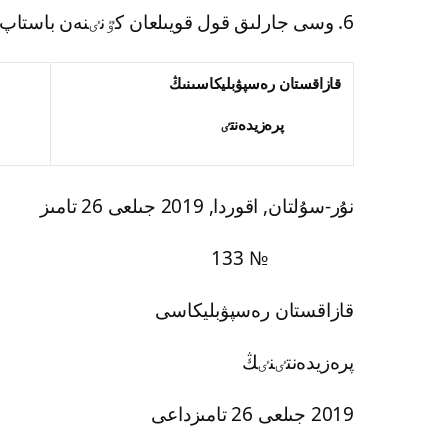
6. وسى جارلىق قول قويىلعان كٷنٸنەن باستاپ قولدانىسقا ەنگٸزٸلەدٸ.
قازاقستان رەسپۋبليكاسىنىڭ
ق.
پرەزيدەنتٸ
نۇر-سۇلتان, اقوردا, 2019 جىلعى 26 تامىز
№ 133
قازاقستان رەسپۋبليكاسى
پرەزيدەنتٸنٸڭ
2019 جىلعى 26 تامىزداعى