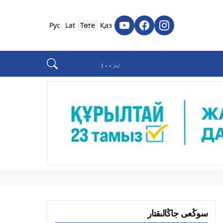
Рус
Lat
Төте
Қаз
سوڭعى جاڭالىقتار