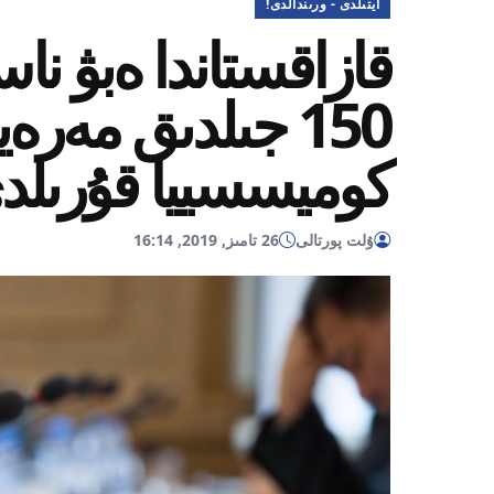
ايتىلدى - ورىندالدى!
150 جىلدىق مەر
كوميسسييا قۇرىلد
ۇلت پورتالى
26 تامىز, 2019, 16:14