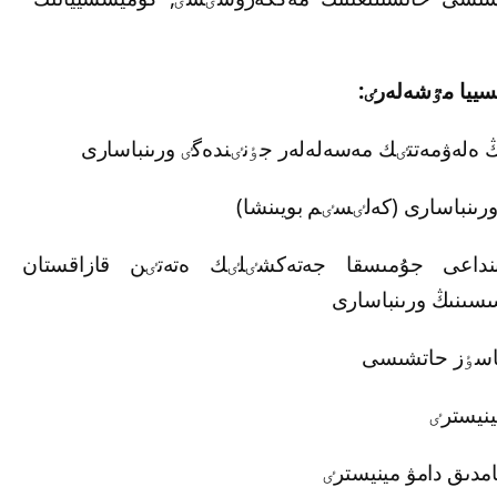
ييا مٷشەلەرٸ:
 ەلەۋمەتتٸك مەسەلەلەر جٶنٸندەگٸ ورىنباسارى
نداعى جۇمىسقا جەتەكشٸلٸك ەتەتٸن قازاقستان
سىنىڭ ورىنباسارى
پاسٶز حاتشىسى
نيسترٸ
مدىق دامۋ مينيسترٸ