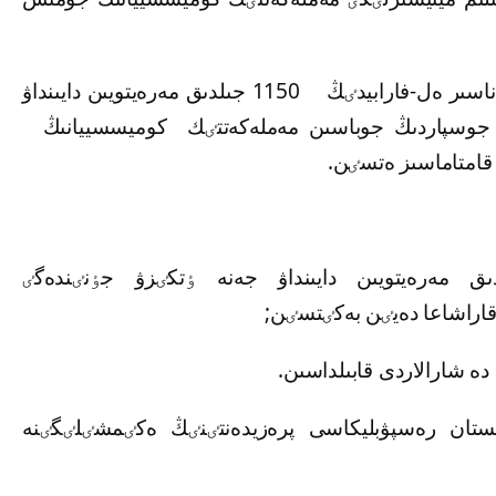
3. قازاقستان رەسپۋبليكاسىنىڭ ٷكٸمەتٸ ەبۋ ناسىر ەل-فارابيدٸڭ 1150 جىلدىق مەرەيتويىن دايىنداۋ
ىق جوسپاردىڭ جوباسىن مەملەكەتتٸك كوميسسييانىڭ
سىر ەل-فارابيدٸڭ 1150 جىلدىق مەرەيتويىن دايىنداۋ جەنە ٶتكٸزۋ جٶنٸندەگٸ
زاقستان رەسپۋبليكاسى پرەزيدەنتٸنٸڭ ەكٸمشٸلٸگٸنە