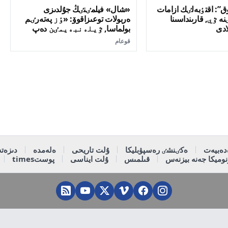
جوق”: اقتٶبەلٸك ازامات
«شال» فيلمٸنٸڭ جۇلدىزى
 ٷي, قارىنداسىنا
ەربولات توعىزاقوۆ: «ٶز پەتەرٸم
ادى
بولماسا, ٷيلەنبەيمٸن دەپ
سٶز بەرگەنمٸن»
قوعام
دەبيەت
ەكٸنشٸ رەسپۋبليكا
ۇلت تاريحى
ەلەمدە
دىزەتە
وميكا جەنە بيزنەس
قىلمىس
ۇلت ايناسى
پوستtimes