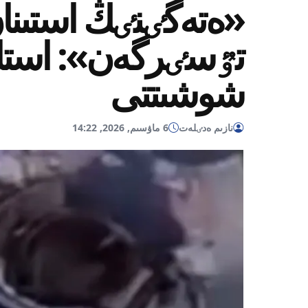
«ەتەگٸنٸڭ استىنان
تٷسٸرگەن»: استان
شوشىتتى
نازىم ەدٸلەت
6 ماۋسىم, 2026, 14:22