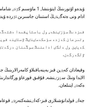
ادام ونى ەتەگٸنٸڭ استىنان جاسىرىن تٷردە ۆ
قىزدىڭ سٶزٸنشە, ول باستاپقىدا ەشتەڭە 
وتىرعان كەزدە سٶمكەسٸنٸڭ ٷستٸنە قويى
كەيٸن ول ەلگٸ ادامنىڭ سوڭىنان ەرگەنٸ
ٷلگەرگەن.
وقيعادان كەيٸن قىز بەينەباقىلاۋ كامەرالارىنىڭ ج
الايدا ونىڭ سٶزٸنشە, قۇقىق قورعاۋ ورگاندارىن
ەكەنٸ ايتىلعان.
جەلٸ قولدانۋشىلارى قىز-كەلٸنشەكتەردٸ قوعامدى