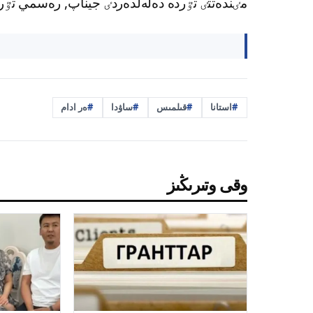
مٸندەتتٸ تٷردە دەلەلدەردٸ جيناپ, رەسمي تٷرد
استانا
قىلمىس
ساۋدا
ەر ادام
وقى وتىرىڭىز