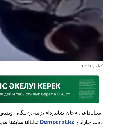
كوللاج: ult.kz
استاناداعى «حان شاتىردا» تٷسٸرٸلگەن ۆيدەو ج
دەپ جازادى ult.kz
Democrat.kz
سايتىنا سٸ