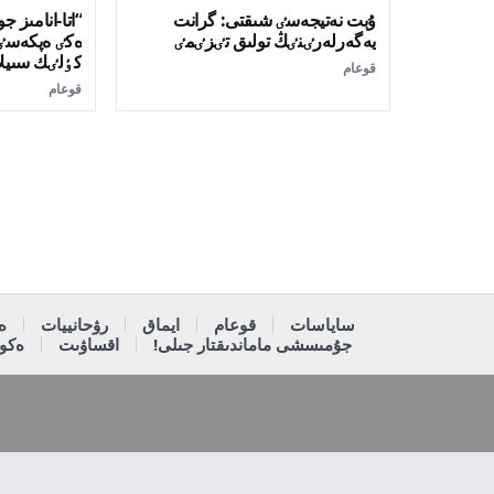
ۇبت نەتيجەسٸ شىقتى: گرانت
“اتا-انامىز 
يەگەرلەرٸنٸڭ تولىق تٸزٸمٸ
ەكٸ ەپكەسٸنە
كٶلٸك سىيل
قوعام
قوعام
ساياسات
قوعام
ايماق
رۋحانييات
ە
جۇمىسشى ماماندىقتار جىلى!
اقساۋىت
ەكون