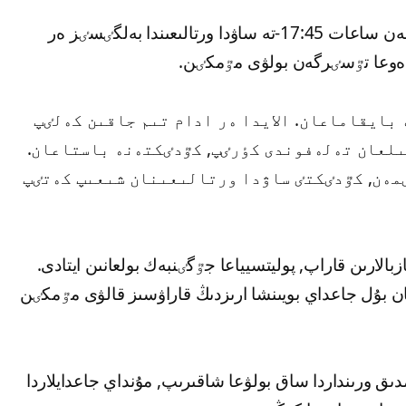
ۆيدەو اۆتورىنىڭ ايتۋىنشا, 1 ماۋسىم كٷنٸ شامامەن ساعات 17:45-تە ساۋدا ورتالىعىندا بەلگٸسٸز ەر
يدەوعا تٷسٸرگەن بولۋى مٷمكٸن.
بايقاماعان. الايدا ەر ادام تىم جاقىن كەلٸپ
لعان تەلەفوندى كٶرٸپ, كٷدٸكتەنە باستاعان.
مەن, كٷدٸكتٸ ساۋدا ورتالىعىنان شىعىپ كەتٸپ
ازبالارىن قاراپ, پوليتسيياعا جٷگٸنبەك بولعانىن ايتادى.
ان بۇل جاعداي بويىنشا ارىزدىڭ قاراۋسىز قالۋى مٷمكٸن
ق ورىنداردا ساق بولۋعا شاقىرىپ, مۇنداي جاعدايلاردا