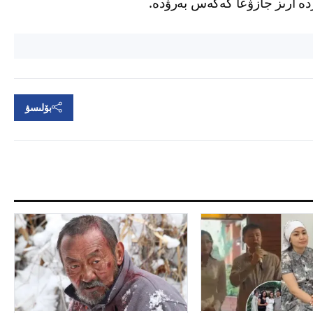
ە ارىز جازۋعا كەڭەس بەرۋدە.
بۆلىسۋ