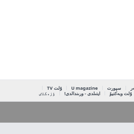
ر
سپورت
U magazine
ۇلت TV
ۇلت وبەكتيۆ
ايتىلدى - ورىندالدى!
ٶزەكتٸ