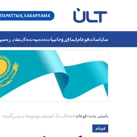
ПАРАТТЫҚ ХАБАРЛАМА
ساياسات
قوعام
ايماق
رۋحانييات
ەدەبيەت
ەكٸنشٸ رەسپۋب
باستى بەت
/
قوعام
/
«ەتەگٸنٸڭ استىنان ۆيدەوعا تٷسٸرگەن»: است
قوعام