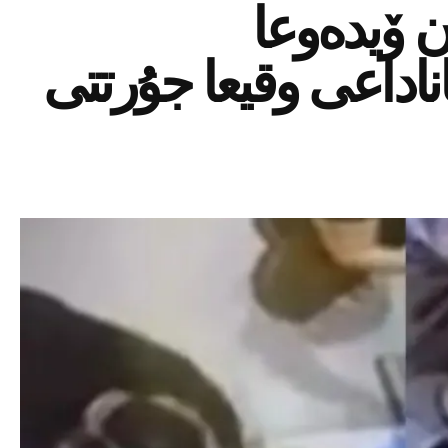
 ۆيدەوعا
اداعى وقيعا جۇرتتى