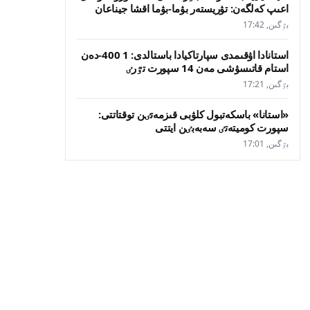
اعىپ كەلگەن: تۋريستەر بۋما-بۋما اقشا جيناعان
بٷگىن, 17:42
استانادا اۋقىمدى سپارتاكيادا باستالدى: 1 400-دەن
استام قاتىسۋشى مەن 14 سپورت تٷرٸ
بٷگىن, 17:21
«استانا» باسكەتبول كلۋبى قىزمەتٸن توقتاتتى:
سپورت كوميتەتٸ سەبەبٸن ايتتى
بٷگىن, 17:01