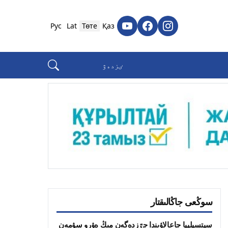
Рус
Lat
Төте
Қаз
سوڭعى جاڭالىقتار
سيتسيلييا جاعالاۋىندا جٷزدەگەن مىڭ ەۋرو سۋمەن