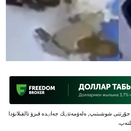
ۇرتتى شوشىتىپ, ەلەۋمەتتٸك جەلٸدە قىزۋ تالقىلانۋدا
لتەپ.