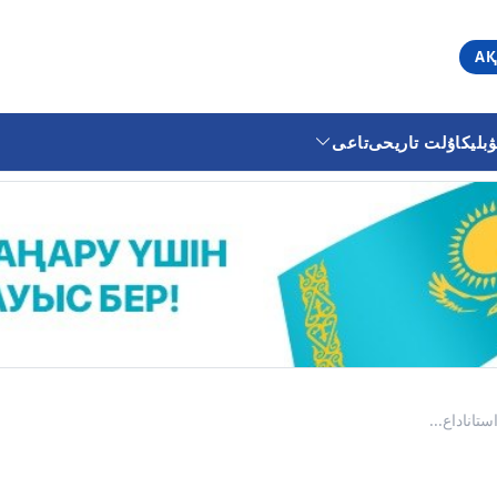
АҚ
ليكا
ۇلت تاريحى
تاعى
اناداع...