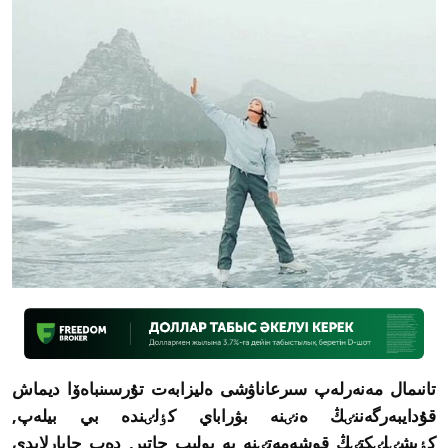
تانىمال مەنەرلەپ سىرعاناۋشى ەليزابەت تۇرسىنباەۆا ديماش
قۇدايبەرگەننٸڭ ەنٸنە بۋراباي كٶلٸندە بي بيلەپ,
كٶپشٸلٸكتٸڭ قوشەمەتٸنە يە بولىپ جاتىر, دەپ حابارلايدى