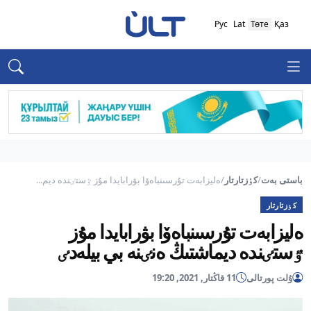
Рус
Lat
Төте
Қаз
باستى بەت
/
كٶزتارتار
/
ەليزابەت تۇرسىنباەۆا بۋرابايدا مۇز ٷستٸندە ديم...
كٶزتارتار
ەليزابەت تۇرسىنباەۆا بۋرابايدا مۇز
ٷستٸندە ديماشتىڭ ەنٸنە بي بيلەدٸ
ۇلت پورتالى
11 قاڭتار, 2021, 19:20