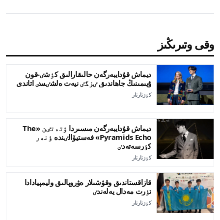
وقى وتىرىڭىز
ديماش قۇدايبەرگەن حالىقارالىق كٶشٸ-قون
ۇيىمىنىڭ جاھاندىق ٸزگٸ نيەت ەلشٸسٸ اتاندى
كٶزتارتار
ديماش قۇدايبەرگەن مىسىردا ٶتەتٸن «The
Pyramids Echo» فەستيۆالٸندە ٶنەر
كٶرسەتەدٸ
كٶزتارتار
قازاقستاندىق وقۋشىلار ەۋروپالىق وليمپيادادا
تٶرت مەدال يەلەندٸ
كٶزتارتار