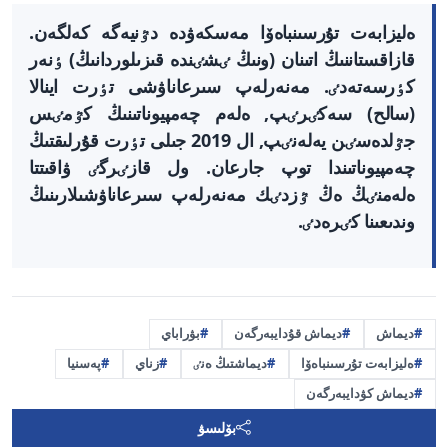
ەليزابەت تۇرسىنباەۆا مەسكەۋدە دٷنيەگە كەلگەن.
قازاقستاننىڭ اتىنان (ونىڭ ٸشٸندە قىزىلوردانىڭ) ٶنەر
كٶرسەتەدٸ. مەنەرلەپ سىرعاناۋشى تٶرت اينالا
(سالح) سەكٸرٸپ, ەلەم چەمپيوناتىنىڭ كٷمٸس
جٷلدەسٸن يەلەنٸپ, ال 2019 جىلى تٶرت قۇرلىقتىڭ
چەمپيوناتىندا توپ جارعان. ول قازٸرگٸ ۋاقىتتا
ەلەمنٸڭ ەڭ ٷزدٸك مەنەرلەپ سىرعاناۋشىلارىنىڭ
وندىعىنا كٸرەدٸ.
ديماش
ديماش قۇدايبەرگەن
بۋراباي
ەليزابەت تۇرسىنباەۆا
ديماشتىڭ ەنٸ
زناي
پەسنيا
ديماش كۋدايبەرگەن
بۆلىسۋ