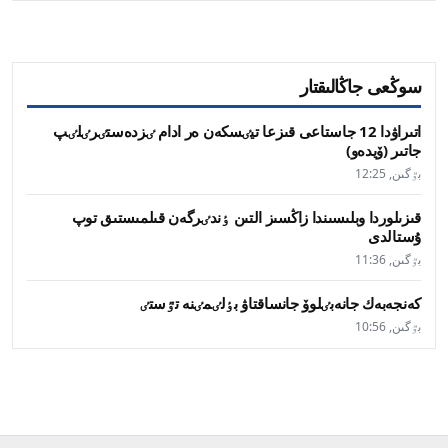
سوڭعى جاڭالىقتار
اتىراۋدا 12 جاستاعى قىزعا تيٸسكەن ەر ادام ٸزدەستٸرٸلٸپ
جاتىر (ۆيدەو)
بٷگىن, 12:25
قىزىلوردا وبلىسىندا زاڭسىز التىن ٶندٸرگەن قىلمىستىق توپ
ۇستالدى
بٷگىن, 11:36
كەنجەبەك جانەبٸلوۆ جانساقتاۋ بٶلٸمٸنە تٷستٸ
بٷگىن, 10:56