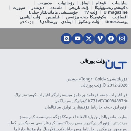
ساياسات
قوعام
ايماق
رۋحانييات
ەدەبيەت
ەكٸنشٸ رەسپۋبليكا
ۇلت تاريحى
ەلەمدە
دىزەتەر
سپورت
U magazine
ۇلت TV
جۇمىسشى ماماندىقتار جىلى!
اقساۋىت
ەكونوميكا جەنە بيزنەس
قىلمىس
ۇلت ايناسى
پوستtimes
ۇلت وبەكتيۆ
ايتىلدى - ورىندالدى!
ٶزەكتٸ
ۇلت پورتالى
قۇرىلتايشى: «Tengri Gold» جشس
2012-2026 © ۇلت پورتالى
قر اقپارات جەنە قوعامدىق دامۋ مينيسترلٸگٸ اقپارات كوميتەتٸنٸڭ
№KZ71VPY00084887 كۋەلٸگٸ بەرٸلگەن.
اۆتورلىق جەنە جارناما قۇقىقتارى تولىق ساقتالعان.
سايت ماتەريالدارىن پايدالانعاندا دەرەككٶزگە سٸلتەمە كٶرسەتۋ
مٸندەتتٸ. اۆتورلار پٸكٸرٸ مەن رەداكتسييا كٶزقاراسى سەيكەس كەلە
بەرمەۋٸ مٷمكٸن. جارناما مەن حابارلاندىرۋلاردىڭ مازمۇنىنا جارناما