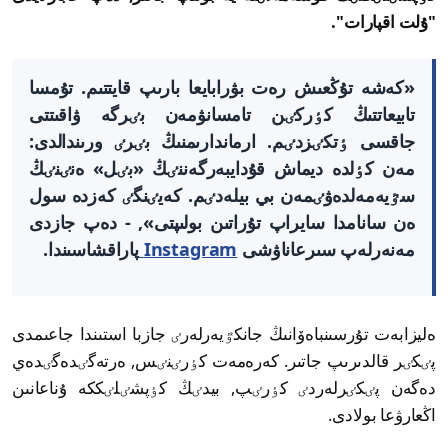
"ۇلت اقپارات".
«كەشە تۇڭعىش رەت بۋرابايعا بارىپ قايتتىم. تۇمسا
تابيعاتتىڭ كٶركٸن تامسانۋمەن بٸرگە ۋاقىتتى
جاقسى ٶتكٸزدٸم. ارماندارىمنىڭ بٸرٸ ورىندالدى:
مەن كٶلدە ديماش قۇدايبەرگەننٸڭ «بٸل» ەنٸنٸڭ
سٷيەمەلدەۋٸمەن بي بيلەدٸم. كەيٸنگٸ كەزدە سول
ەن سانامدا سايراپ تۇراتىن بولىپتى», - دەپ جازدى
مەنەرلەپ سىرعاناۋشى
Instagram
پاراقشاسىندا.
ەليزابەت تۇرسىنباەۆانىڭ جانكٷيەرلەرٸ جازبا استىندا جاعىمدى
پٸكٸر قالدىرىپ جاتىر. كەرەمەت كٶرٸنٸس, ەرتەگٸدەگٸدەي
دەگەن پٸكٸرلەردٸ كٶرٸپ, بيدٸڭ كٶپشٸلٸككە ۇناعانىن
اڭعارۋعا بولادى.