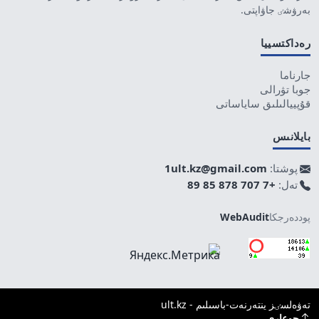
بەرۋشٸ جاۋاپتى.
رەداكتسييا
جارناما
جوبا تۋرالى
قۇپييالىلىق ساياساتى
بايلانىس
پوشتا:
1ult.kz@gmail.com
تەل:
+7 707 878 85 89
پوددەرجكا
WebAudit
تەۋەلسٸز ينتەرنەت-باسىلىم - ult.kz
جوعارى