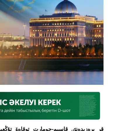
قر پرەزيدەنتٸ قاسىم-جومارت توقاەۆ تۇڭع