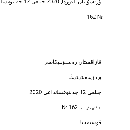
نۇر-سۇلتان, اقوردا, 2020 جىلعى 12 جەلتوقسان
№ 162
قازاقستان رەسپۋبليكاسى
پرەزيدەنتٸنٸڭ
2020 جىلعى 12 جەلتوقسانداعى
№ 162 ٶكٸمٸنە
قوسىمشا