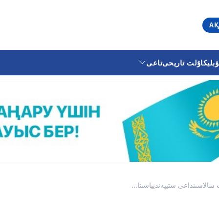
АҚ
ليكا
ۇلت تاريحى
تاعى
سالاسىنداعى ستيپەنديياسىنا...