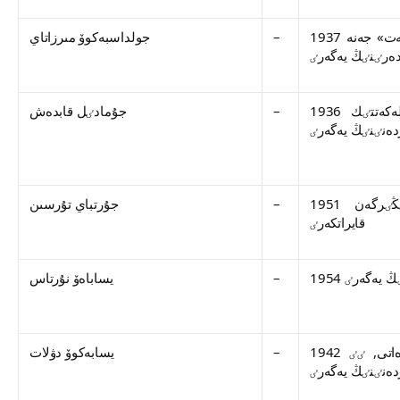
1937 جىلى تۋعان, مەملەكەت جەنە قوعام قايراتكەرٸ, «قۇرمەت» جەنە
–
جولداسبەكوۆ مىرزاتاي
1936 جىلى تۋعان, قازاقستاننىڭ حالىق جازۋشىسى, مەملەكەتتٸك
–
جۇمادٸل قابدەش
1951 جىلى تۋعان, جازۋشى, قازاقستاننىڭ ەڭبەك سٸڭٸرگەن
–
جۇرتباي تۇرسىن
قايراتكەرٸ
–
يساباەۆ نۇرتاس
1942 جىلى تۋعان, جازۋشى, مەملەكەتتٸك سىيلىقتىڭ لاۋرەاتى, ٸٸ
–
يسابەكوۆ دۋلات