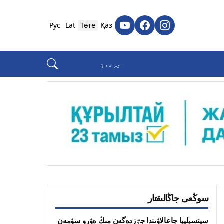
Рус
Lat
Төте
Қаз
سوڭعى جاڭالىقتار
سيتسيلييا جاعالاۋىندا جٷزدەگەن مىڭ ەۋرو سۋمەن