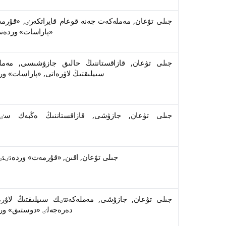
«پاراسات» وردەندەرٸنٸڭ يەگەرٸ
سىيلىقتىڭ لاۋرەاتى, «پاراسات» وردەنٸنٸڭ يەگەرٸ
1954 جىلى تۋعان, اقىن, «قۇرمەت» وردەنٸنٸڭ يەگەرٸ
دەرەجەلٸ «دوستىق» وردەنٸنٸڭ يەگەرٸ