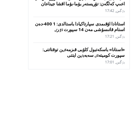
اعىپ كەلگەن: تۋريستەر بۋما-بۋما اقشا جيناعان
بٷگىن, 17:42
استانادا اۋقىمدى سپارتاكيادا باستالدى: 1 400-دەن
استام قاتىسۋشى مەن 14 سپورت تٷرٸ
بٷگىن, 17:21
«استانا» باسكەتبول كلۋبى قىزمەتٸن توقتاتتى:
سپورت كوميتەتٸ سەبەبٸن ايتتى
بٷگىن, 17:01