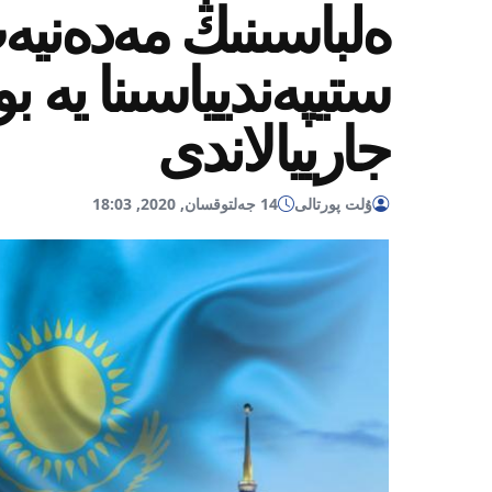
ەلباسىنىڭ مەدەني
ستيپەنديياسىنا يە ب
جارييالاندى
ۇلت پورتالى
14 جەلتوقسان, 2020, 18:03