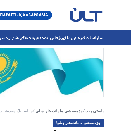
ПАРАТТЫҚ ХАБАРЛАМА
ساياسات
قوعام
ايماق
رۋحانييات
ەدەبيەت
ەكٸنشٸ رەسپۋب
باستى بەت
/
جۇمىسشى ماماندىقتار جىلى!
/
ەلباسىنىڭ مەدەنيەت 
جۇمىسشى ماماندىقتار جىلى!