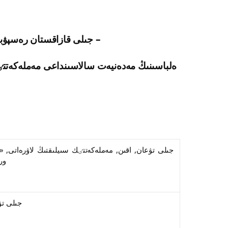
2020 جىلى قازاقستان رەسپۋبليكاسىنىڭ تۇڭعىش پرەزيدەنتٸ –
ەلباسىنىڭ مەدەنيەت سالاسىنداعى مەملەكەتتٸك ستيپەنديياسى بەرٸلگەن ادامداردىڭ دەربەس قۇرامى
وردەنٸنٸڭ يەگەرٸ
1987 جىلى تۋعان, اقىن