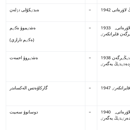
–
ەبدٸكۇلى تٶلەن
1933 جىلى تۋعان, جازۋشى, مەملەكەتتٸك سىيلىقتىڭ لاۋرەاتى,
–
ەشٸموۆ ەكٸم
(ەكٸم تارازي)
1938 جىلى تۋعان, جازۋشى-دراماتۋرگ, قازاقستاننىڭ ەڭبەك سٸڭٸرگەن
–
ەشٸروۆ احمەت
–
گاركاۆەتس الەكساندر
1940 جىلى تۋعان, جازۋشى, مەملەكەتتٸك سىيلىقتىڭ لاۋرەاتى,
–
دوسانوۆ سەبيت