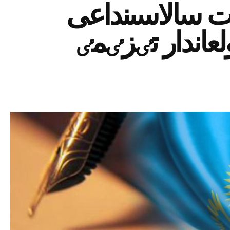
ەت سالاسىنداعى
ولعاندار تٸزٸمٸ