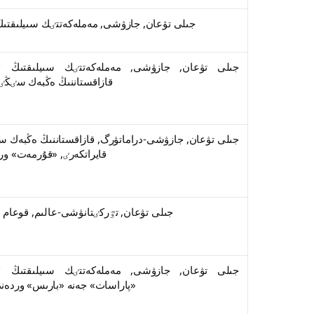
1942 جىلى تۋعان, جازۋشى, مەملەكەتتٸك سىيلىقتىڭ لاۋرەاتى
قازاقستاننىڭ ەڭبەك سٸڭٸرگەن قايراتكەرٸ
قايراتكەرٸ, «قۇرمەت» وردەنٸنٸڭ يەگەرٸ
1947 جىلى تۋعان, تٷركٸتانۋشى-عالىم, قوعام قايراتكەرٸ
«پاراسات» جەنە «بارىس» وردەندەرٸنٸڭ يەگەرٸ