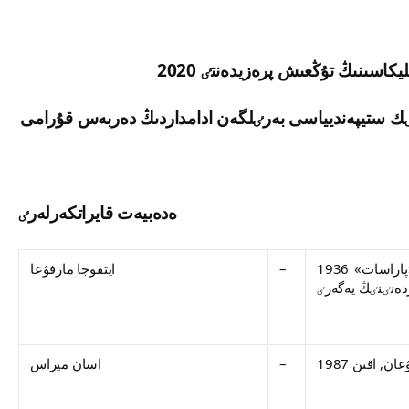
ەدەبيەت قايراتكەرلەرٸ
1936 جىلى تۋعان, اقىن, مەملەكەتتٸك سىيلىقتىڭ لاۋرەاتى, «پاراسات»
–
ايتقوجا مارفۋعا
–
اسان ميراس