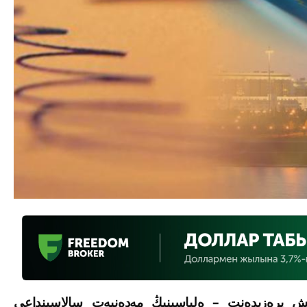
ىش پرەزيدەنت – ەلباسىنىڭ مەدەنيەت سالاسىنداعى