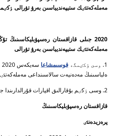
مەملەكەتتٸك ستيپەنديياسىن بەرۋ تۋرالى ٶكٸم
2020 جىلى قازاقستان رەسپۋبليكاسىنىڭ ت
مەملەكەتتٸك ستيپەنديياسىن بەرۋ تۋرالى
1. وسى ٶكٸمگە
قوسىمشاعا
س
ەلباسىنىڭ مەدەنيەت سالاسىنداعى مەملەكەتتٸ
2. وسى ٶكٸم بۇقارالىق اقپارات قۇرالدارىندا جارييالانسىن.
قازاقستان رەسپۋبليكاسىنىڭ
پرەزيدەنتٸ ق.