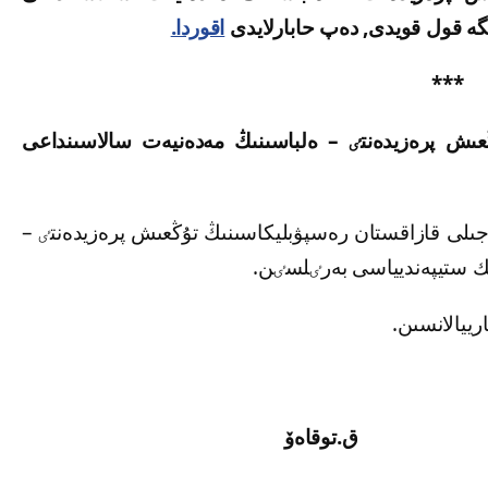
گە قول قويدى, دەپ حابارلايدى
اقوردا.
***
ۇڭعىش پرەزيدەنتٸ – ەلباسىنىڭ مەدەنيەت سالاسىنداعى
ەيكەس 2020 جىلى قازاقستان رەسپۋبليكاسىنىڭ تۇڭعىش پرەزيدەنتٸ –
ك ستيپەنديياسى بەرٸلسٸن.
توقاەۆ