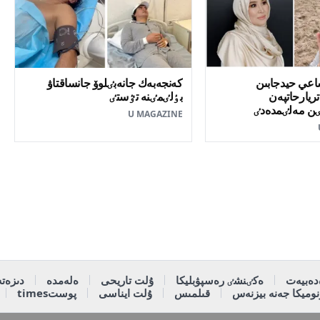
ساعي حيدجابىن
كەنجەبەك جانەبٸلوۆ جانساقتاۋ
يارحاتپەن
بٶلٸمٸنە تٷستٸ
ن مەلٸمدەدٸ
U MAGAZINE
دەبيەت
ەكٸنشٸ رەسپۋبليكا
ۇلت تاريحى
ەلەمدە
دىزەتە
وميكا جەنە بيزنەس
قىلمىس
ۇلت ايناسى
پوستtimes