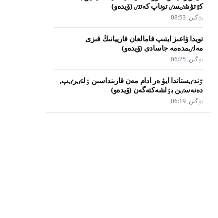
كٷتۋشٸسٸ توناپ كەتتٸ (ۆيدەو)
بٷگىن, 08:53
تويدا ۋاعىز ايتىپ قامالعان قارييانىڭ قىزى
مەلٸمدەمە جاسادى (ۆيدەو)
بٷگىن, 06:25
ٷندٸستاندا ايۋ ەر ادام مەن قارىنداسىن ٶلتٸرٸپ,
دەنەسٸن بٶلشەكتەگەن (ۆيدەو)
بٷگىن, 06:19