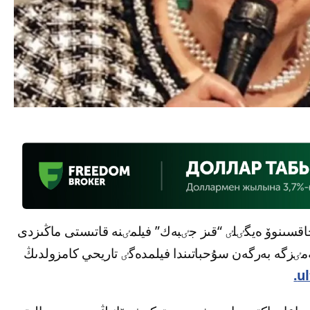
اقسىنوۆ ەيگٸلٸ “قىز جٸبەك” فيلمٸنە قاتىستى ماڭىزدى
مٸزگە بەرگەن سۇحباتىندا فيلمدەگٸ تاريحي كامزولدىڭ
ul