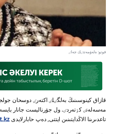
فوتو: ەلەۋمەتتٸك جەلٸ
قازاق كينوسىنىڭ بەلگٸلٸ اكتەرٸ دوسحان جولج
مەسەلەنٸ كٶتەردٸ. ول جۋرناليست جانار بايسە
تاعدىرىنا الاڭدايتىنىن ايتتى, دەپ حابارلايدى
t.kz.