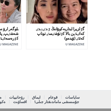
گٷلزيرا ايداربەكوۆانىڭ ٷشٸنشٸ
بلوگەر ارۋ 
كەلٸنٸن بالا كٷتۋشٸسٸ توناپ
شەشٸپ, پاتر
كەتتٸ (ۆيدەو)
كٷرەسەتٸنٸ
U MAGAZINE
U MAGAZINE
ساياسات
قوعام
ايماق
رۋحانييات
ە
جۇمىسشى ماماندىقتار جىلى!
اقساۋىت
ەكون