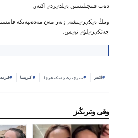
دەپ قىنجىلىسىن بٸلدٸردٸ اكتەر.
ونىڭ پٸكٸرٸنشە, ٶنەر مەن مەدەنيەتكە قاتىستى
جەتكٸزٸلۋٸ تيٸس.
اكتەر
مەرۋەرت ٶتەكەشوۆا
اكتريسا
قىزمە
وقى وتىرىڭىز