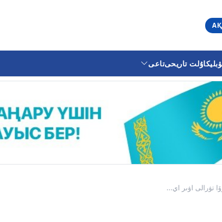
АҚ
ليكا
ۇلت تاريحى
تاعى
تۋرالى اۋىر اي...