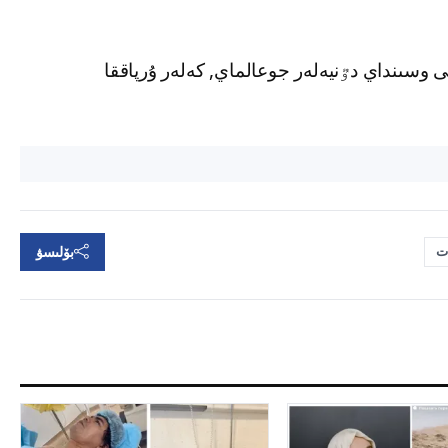
 وسىنداي دٷنيەلەر جوعالماي, كەلەر ۇرپاققا
بۆلىسۋ
ت