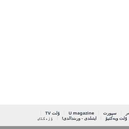
ر
سپورت
U magazine
ۇلت TV
ۇلت وبەكتيۆ
ايتىلدى - ورىندالدى!
ٶزەكتٸ