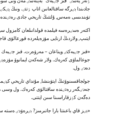
ٶنەر يەسٸ “قىز جٸبەك” بەينەسٸ مەن ونى سو
جادىندا بٸرگە ساقتالعانىن اتاپ ٶتتٸ. ونىڭ پٸك
تۋىندىسى ەمەس, ۇلتتىڭ تاريحي جادى رەتٸندە ب
اكتەر ەسٸرەسە فيلمدە قولدانىلعان كامزول س
ايتىپ, ولاردىڭ ارنايى مۋزەيلەردە قورعالۋى ق
«قىز جٸبەكتٸ ويناعان – مەرۋەرت. قىز جٸبەك دە
جوعالماۋى كەرەك. ولار شەكەن ايمانوۆ مۋزەيٸ
دەدٸ ول.
جولجاقسىنوۆتىڭ ايتۋىنشا, مۇنداي تاريحي كيٸ
جەدٸگەر رەتٸندە ساقتالۋى كەرەك. ول وسى مەس
دەگەن كٶزقاراسىنا سىن ايتتى.
«بٸز قاي باعىتتا بارا جاتىرمىز? بٸرەۋدٸ ەست