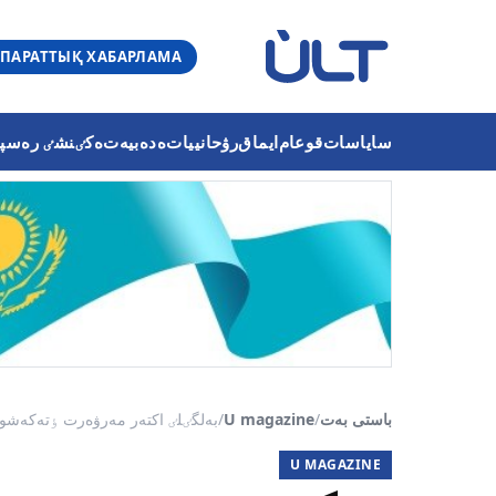
ПАРАТТЫҚ ХАБАРЛАМА
ساياسات
قوعام
ايماق
رۋحانييات
ەدەبيەت
ەكٸنشٸ رەسپۋب
باستى بەت
/
U magazine
/
بەلگٸلٸ اكتەر مەرۋەرت ٶتەكەشوۆا 
U MAGAZINE