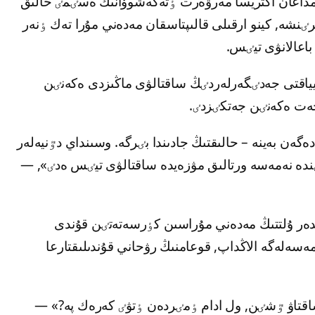
مداعان اكتريسا مەرۋەرت ٶتەكەشوۆانىڭ ەسٸمٸ حالىق
ٸرٸنشە, كينو ارقىلى قالىپتاسقان مەدەني مۇرا تەك ٶنەر
اعالانۋى تيٸس.
يياقتى جەدٸگەرلەردٸڭ ساقتالۋى ماڭىزدى ەكەنٸن
اجەت ەكەنٸن جەتكٸزدٸ.
گەن بەينە – حالىقتىڭ جادىندا بٸرگە. وسىنداي دٷنيەلەر
ندە نەمەسە ورتالىق مۋزەيدە ساقتالۋى تيٸس ەدٸ», —
مدەر ۇلتتىڭ مەدەني مۇراسىن كٶرسەتەتٸن قۇندى
ەلەگە الاڭداپ, قوعامنىڭ رۋحاني قۇندىلىقتارعا
ە ساقتاۋ ٷشٸن, ول ادام ٶمٸردەن ٶتۋٸ كەرەك پە?» —