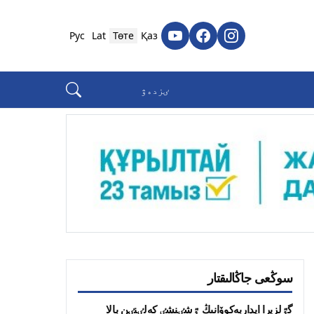
Рус
Lat
Төте
Қаз
سوڭعى جاڭالىقتار
گٷلزيرا ايداربەكوۆانىڭ ٷشٸنشٸ كەلٸنٸن بالا