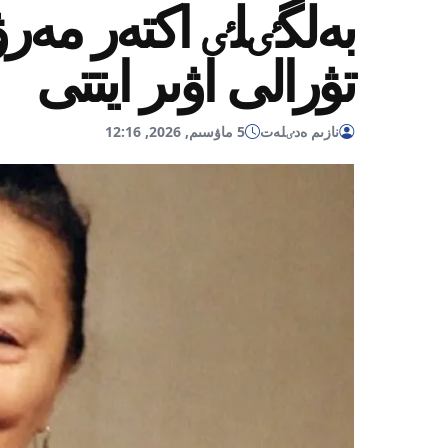
بەلگٸلٸ اكتەر مە
تۋرالى اۋىر ايتتى
نازىم ەدٸلەت
5 ماۋسىم, 2026, 12:16