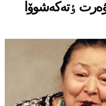
رۋەرت ٶتەكەشوۆا