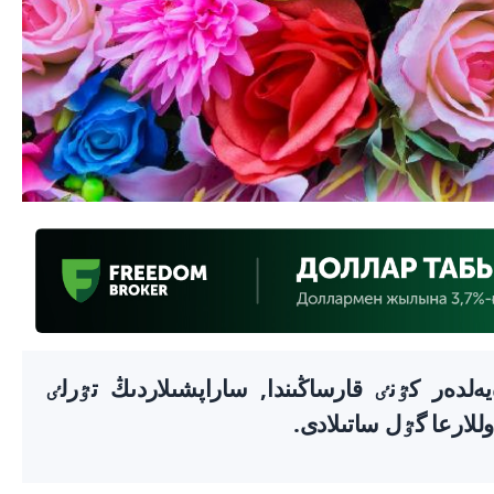
تاندا, 8 ناۋرىز - ەيەلدەر كٷنٸ قارساڭىندا, ساراپشىلاردىڭ تٷرلٸ
وللارعا گٷل ساتىلادى.