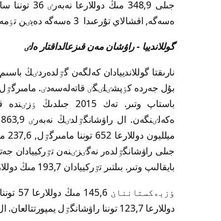
ەسەگە, اقشالاي تۇرعىدا 3 ەسەگە دەيٸن تٶمەندەگەن.
گوللاندييا - راۋشان مەن قىزعالداقتار ەلٸ
نارىقتا گوللاندييادان كەلگەن گٷلدەردٸڭ باسى
بۇل جەردە كٶپشٸلٸگٸ قاتەلەسەدٸ. مامىرگٷل -
جىلى راۋشانگٷلدەر نەگٸزٸنەن تٷركييادان جەتك
بايقالىپ وتىر. بىلتىر تٷركييادان 193,7 مىڭ دوللارعا 50,2 توننا راۋشانگٷل ەكەلٸنگەن.
دوللارعا 123,7 توننا راۋشانگٷل يمپورتتالعان. ال تٷركييادان 10 مىڭ دوللارعا 100 كەلٸ ەكەلٸنگەن.