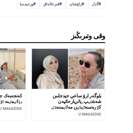
گٷل
راۋشان
قىزعالداق
ورحيدەيا
وقى وتىرىڭىز
بلوگەر ارۋ ساعي حيدجابىن
كەنجەبەك جا
شەشٸپ, پاتريارحاتپەن
بٶلٸمٸنە تٷ
كٷرەسەتٸنٸن مەلٸمدەدٸ
U MAGAZINE
U MAGAZINE