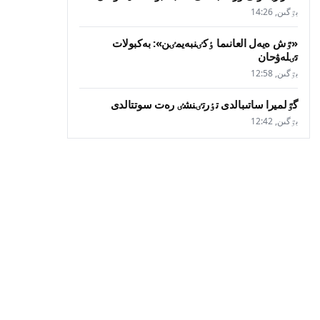
بٷگىن, 14:26
«ٷش ەيەل العانىما ٶكٸنبەيمٸن»: بەكبولات
تٸلەۋحان
بٷگىن, 12:58
گٷلميرا ساتىبالدى تٶرتٸنشٸ رەت سوتتالدى
بٷگىن, 12:42