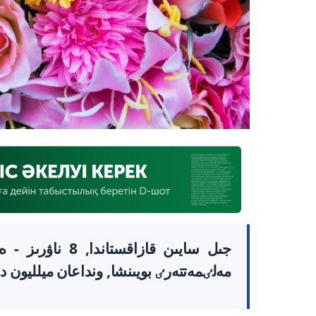
جىل سايىن قازاقس
مەلٸمەتتەرٸ بويىنشا, ونداعان ميلليون د