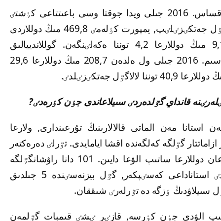
مامىرگٷلدەرگە قاتىستى جاعداي دا وسىعان ۇقساس. 2016 جىلى ويدا جوقتا وسى باعىتتاعى كٶشتٸ
يتالييا باستادى. بۇل ەلدەن 164,8 توننا مامىرگٷل جەتكٸزٸلٸپ, يمپورت كٶلەمٸ 469,8 مىڭ دوللاردى
قۇراعان. مىسالى, 2015 جىلى يتالييادان 9,1 مىڭ دوللارعا 4,2 توننا ەكەلٸنگەن. گوللاندييالىق
گٷلدەردٸڭ ٸشٸندە لالاگٷلدٸڭ دە ٷلەسٸ باسىم. 2016 جىلى ول ەلدەن 208,7 مىڭ دوللارعا 29,6
ن استانا مەن الماتى قالالارىنىڭ تۇرعىندارى, ولارعا
تاندىق ەر ازاماتتار گٷلگە كەلگەندە اقشا ايامايدى. تٷرلٸ دەرەكتەر
بويىنشا, 8 ناۋرىز قارساڭىندا ەرلەر ون مىڭداعان دوللارعا ساتىپ الۋعا دايىن. 101 دانا راۋشانگٷلگە
دەگەن سۇرانىس ەلٸ بەسەڭسٸمەگەن, دەيدٸ استاناداعى كەسٸپكەر, گٷل بيزنەسٸندە 5 جىلدىق
ل سىيلاۋدىڭ ٶزگە دە تٷرلەرٸ شىققان.
انا راۋشانگٷل ساتىپ الۋدى جٶن كٶرسە, قازٸر ٸشٸ قىمبات گٷلمەن