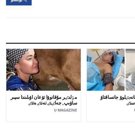
نەبٸلوۆ جانساقتاۋ
مٶلدٸر مۇقانوۆا تۋعان اۋىلىندا سيىر
ستٸ
ساۋىپ, جەلٸنٸ تەنتٸ ەتتٸ
U MAGAZINE