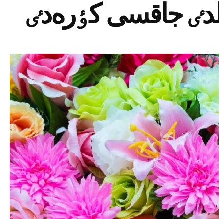
ٷلدٸ جاقسى كٶرەدٸ