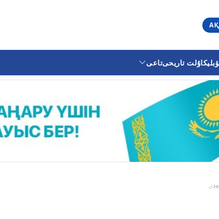
АҚ
ليكا
ۇلت تاريحى
تاعى
ەدٸ