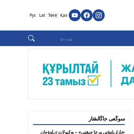
Рус
Lat
Төте
Қаз
سوڭعى جاڭالىقتار
«نازارباەۆتى ورعا جىقتى» – بەكبولات تٸلەۋحان