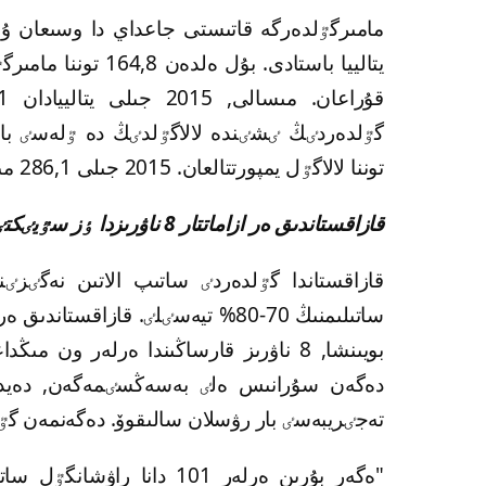
توننا لالاگٷل يمپورتتالعان. 2015 جىلى 286,1 مىڭ دوللارعا 40,9 توننا لالاگٷل جەتكٸزٸلدٸ.
قازاقستاندىق ەر ازاماتتار 8 ناۋرىزدا ٶز سٷيٸكتٸلەرٸنە قانداي گٷلدەردٸ سىيلاعاندى جٶن كٶرەدٸ?
قازاقستاندا گٷلدەردٸ ساتىپ الاتىن نەگٸزٸنە
ساتىلىمنىڭ 70-80% تيەسٸلٸ. قازاقس
تەجٸريبەسٸ بار رۋسلان سالىقوۆ. دەگەنمەن گٷ
"ەگەر بۇرىن ەرلەر 101 د