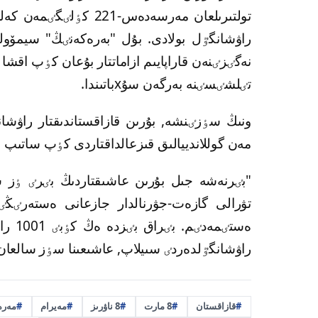
راۋشانگٷل بولادى. بۇل "بەرەكەنٸڭ" سيمۆول
نەگٸزٸنەن قاراپايىم ازاماتتار بۇعان كٶپ اقشا
تٸلشٸسٸنە بەرگەن سۇxباتىندا.
مەن گوللاندييالىق قىزعالداقتاردى كٶپ ساتىپ ال
تۋرالى گازەت-جۋرنالدار جازعانى ەستەرٸڭٸزد
ەستٸم
راۋشانگٷلدەردٸ سىيلاپ, عاشىعىنا سٶز سالعان 
قازاقستان
8 مارت
8 ناۋرىز
مەيرام
مەرە