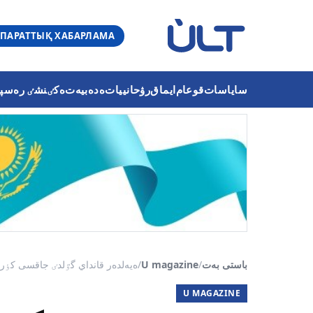
ПАРАТТЫҚ ХАБАРЛАМА
ساياسات
قوعام
ايماق
رۋحانييات
ەدەبيەت
ەكٸنشٸ رەسپۋب
باستى بەت
/
U magazine
/
ەيەلدەر قانداي گٷلدٸ جاقسى كٶر
U MAGAZINE