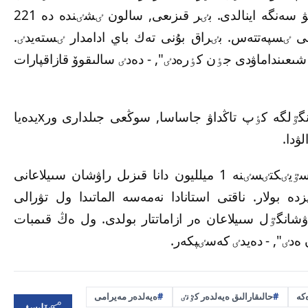
تولتىرىلعان مەرسەدەس-221 كٶلٸگٸمەن كەلۋ سەنگە اينالدى. بٸر قىزىعى, سالون ٸشٸندە دە 221
ى ٸسپەتتەس. بٸراق بۇنى تەك باي ادامدار ٸستەيدٸ.
 شىعىنداماۋدى جٶن كٶرەدٸ", - دەدٸ سالىقوۆ قازاقپارات
ونىڭ سٶزٸنشە, بۇرىن قازاقستاندىقتار راۋشانگٷلگە كٶپ تاڭداۋ جاساسا, سوڭعى جىلدارى ورxيدەيا
ۋدا.
"بٸرنەشە جىل بۇرىن عاشىقتاردىڭ بٸرٸ ٶز سٷيٸكتٸسٸنە 1 ميلليون دانا قىزىل راۋشان سىيلاعانى
ە بولار. ناقتى استانادا نەمەسە الماتىدا ول تۋرالى
ەدٸم. بٸراق بٸزدە ەڭ كٶبٸ 1001 راۋشانگٷل سىيلاعان ەر ازاماتتار بولدى. ول ەڭ قىمبات
ەدٸ", - دەيدٸ كەسٸپكەر.
كە
حالىقارالىق ەيەلدەر كٷنٸ
ەيەلدەر مەيرامى
بۆلىسۋ