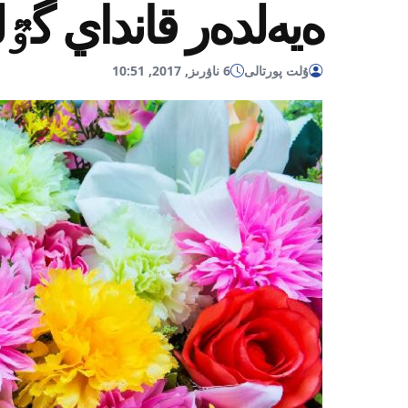
ەيەلدەر قانداي گ
ۇلت پورتالى
6 ناۋرىز, 2017, 10:51