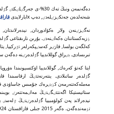
شەتەلدەن جەتكٸزٸلەدٸ, دەپ xابارلايدى
قازاق
نەگٸزٸنەن ولار ەكۆادوردان, نيدەرلاندتان, 
ٶزبەكستاننان ەكەلٸنەدٸ. بۇرىن نارىقتاعى گٷل
كەلگەن بولسا, قازٸر كەسٸپكەرلەر تٷركييا, يتا
تىرىسادى. بٸراق گوللاندييا گٷلدەرٸنە دەگەن 
ايتا كەتۋ كەرەك, گوللاندييا اۋكتسيونىندا ەۋر
گٷلدەر ساتىلادى. ينتەرنەتتٸڭ ارقاسىندا ق
مەملەكەتتەرمەن كٶبٸرەك جۇمىس جاساۋدى قولع
نيدەرلاند پەن كولۋمبييا گٷلدەرٸنٸڭ ٷلەسٸ
تٶمەندەگەن.