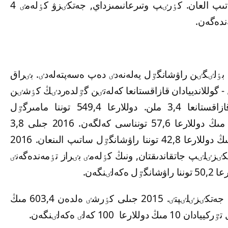
جىلى 348,9 مىڭ دوللارعا نەبەرٸ 36 توننا ساتىپ العان. كٶرٸپ وتىرعانىمىزداي, جەتكٸزۋ كٶلەمٸ 4
م بٶلٸگٸن راۋشانگٷل يەلەنەدٸ دەپ ەسەپتەلەدٸ. بٸراق
 گوللاندييادان قازاقستانعا كەلەتٸن گٷلدەردٸڭ كٶشٸن
باستاپ وتىر. تەك 2015 جىلدىڭ ٶزٸندە قازاقستانعا 3,4 ملن. دوللارعا 549,4 توننا مامىرگٷل
ەكەلٸنگەن. ال راۋشانگٷلدٸڭ نەبەرٸ 863,9 مىڭ دوللارعا 57,6 تونناسى كەلگەن. 2016 جىلى 3,8
ميلليون دوللارعا 652 توننا مامىرگٷل, 237,6 مىڭ دوللارعا 42,8 توننا راۋشانگٷل ساتىپ الىنعان. 2016
ٸزٸلٸپ جاتقاندىقتان, ونىڭ كٶلەمٸ بٸراز تٶمەندەگەنٸ
ٶزبەكستاننان 145,6 مىڭ دوللارعا 57 توننا جەتكٸزٸلٸپتٸ. 2015 جىلى كٶرشٸ ەلدەن 603,4 مىڭ