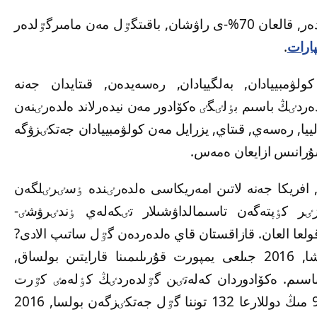
دەگەنمەن ونىڭ تەك 30%-ى جەرگٸلٸكتٸ گٷلدەر, قالعان 70%-ى راۋشان, باقىتگٷل مەن مامىرگٷلدەر
پارات
.
كولۋمبييادان, بەلگييادان, رەسەيدەن, قىتايدان جەنە
دەردٸڭ باسىم بٶلٸگٸ ەكۆادور مەن نيدەرلاند ەلدەرٸنەن
لييا, رەسەي, قىتاي, يزرايل مەن كولۋمبييادان جەتكٸزۋگە
سۇرانىس ازايعان ەمەس.
وپا, افريكا جەنە لاتىن امەريكاسى ەلدەرٸندە ٶسٸرٸلگەن
ازٸر كٶپتەگەن تاسىمالداۋشىلار تٸكەلەي ٶندٸرۋشٸ-
ا العان. قازاقستان قاي ەلدەردەن گٷل ساتىپ الادى?
ستاتيستيكا اگەنتتٸگٸنٸڭ مەلٸمەتتەرٸ بويىنشا, 2016 جىلعى يمپورت قۇرىلىمىنا قارايتىن بولساق,
 باسىم. ەكۆادوردان كەلەتٸن گٷلدەردٸڭ كٶلەمٸ كٷرت
ەگەر 2015 جىلى قازاقستان 924 مىڭ دوللارعا 132 توننا گٷل جەتكٸزگەن بولسا, 2016