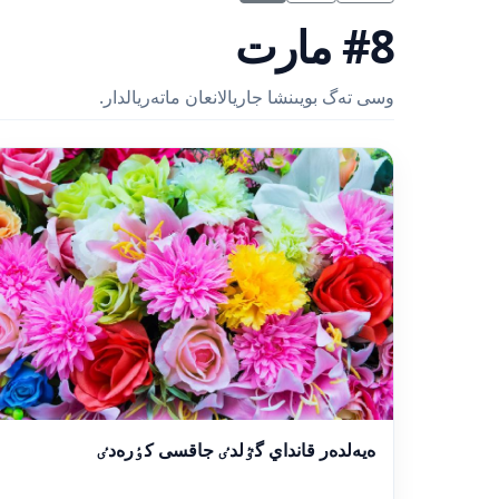
#8 مارت
وسى تەگ بويىنشا جاريالانعان ماتەريالدار.
ەيەلدەر قانداي گٷلدٸ جاقسى كٶرەدٸ