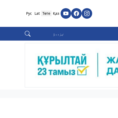
Рус
Lat
Төте
Қаз