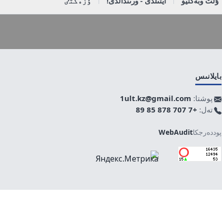
ۇلت وبەكتيۆ
ايتىلدى - ورىندالدى!
ٶزەكتٸ
بايلانىس
پوشتا:
1ult.kz@gmail.com
تەل:
+7 707 878 85 89
پوددەرجكا
WebAudit