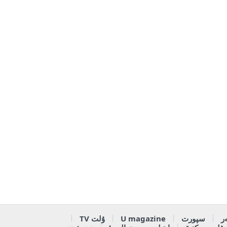
ر
سپورت
U magazine
ۇلت TV