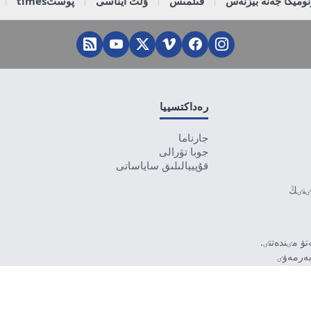
وميكا جەنە بيزنەس
قىلمىس
ۇلت ايناسى
پوستtimes
رەداكتسييا
جارناما
جوبا تۋرالى
قۇپييالىلىق ساياساتى
تٸنٸڭ
ۋ مٸندەتتٸ.
بەرمەۋٸ
رۋشٸ جاۋاپتى.