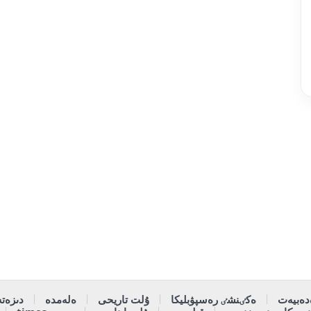
دەبيەت
ەكٸنشٸ رەسپۋبليكا
ۇلت تاريحى
ەلەمدە
دىزەتە