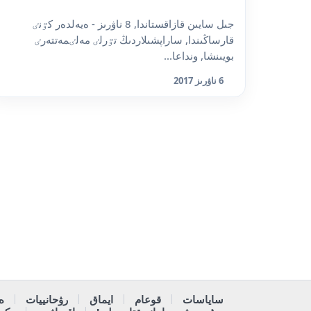
جىل سايىن قازاقستاندا, 8 ناۋرىز - ەيەلدەر كٷنٸ
قارساڭىندا, ساراپشىلاردىڭ تٷرلٸ مەلٸمەتتەرٸ
بويىنشا, ونداعا...
6 ناۋرىز 2017
ساياسات
قوعام
ايماق
رۋحانييات
ە