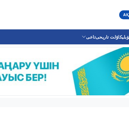
АҚ
ليكا
ۇلت تاريحى
تاعى