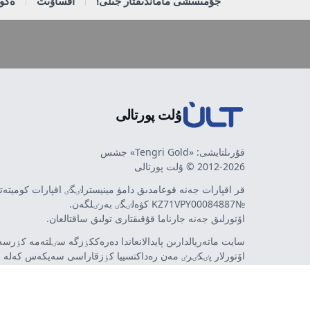
جۇمىسشى ماماندىقتار جىلى!
اقساۋىت
ەكون
ۇلت پورتالى
قۇرىلتايشى: «Tengri Gold» جشس
2012-2026 © ۇلت پورتالى
قر اقپارات جەنە قوعامدىق دامۋ مينيسترلٸگٸ اقپارات كوميتە
№KZ71VPY00084887 كۋەلٸگٸ بەرٸلگەن.
اۆتورلىق جەنە جارناما قۇقىقتارى تولىق ساقتالعان.
سايت ماتەريالدارىن پايدالانعاندا دەرەككٶزگە سٸلتەمە كٶرسەت
اۆتورلار پٸكٸرٸ مەن رەداكتسييا كٶزقاراسى سەيكەس كەلە 
مٷمكٸن. جارناما مەن حابارلاندىرۋلاردىڭ مازمۇنىنا جارناما بە