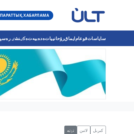
ПАРАТТЫҚ ХАБАРЛАМА
ساياسات
قوعام
ايماق
رۋحانييات
ەدەبيەت
ەكٸنشٸ رەسپۋب
كىرىل
لاتىن
تٶتە