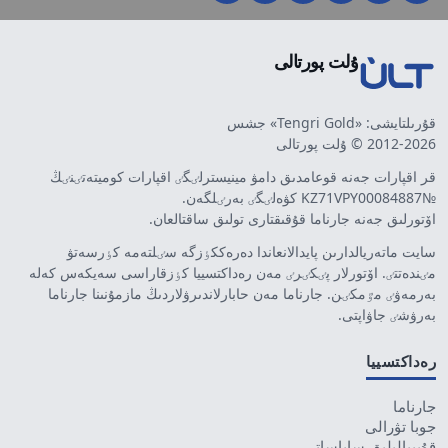
ۇلت پورتالى
قۇرىلتايشى: «Tengri Gold» جشس
2012-2026 © ۇلت پورتالى
قر اقپارات جەنە قوعامدىق دامۋ مينيسترلٸگٸ اقپارات كوميتەتٸنٸڭ
№KZ71VPY00084887 كۋەلٸگٸ بەرٸلگەن.
اۆتورلىق جەنە جارناما قۇقىقتارى تولىق ساقتالعان.
سايت ماتەريالدارىن پايدالانعاندا دەرەككٶزگە سٸلتەمە كٶرسەتۋ
مٸندەتتٸ. اۆتورلار پٸكٸرٸ مەن رەداكتسييا كٶزقاراسى سەيكەس كەلە
بەرمەۋٸ مٷمكٸن. جارناما مەن حابارلاندىرۋلاردىڭ مازمۇنىنا جارناما
بەرۋشٸ جاۋاپتى.
رەداكتسييا
جارناما
جوبا تۋرالى
قۇپييالىلىق ساياساتى