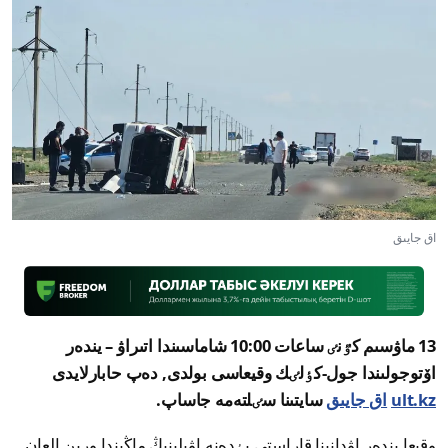
اق جايىق
13 ماۋسىم كٷنٸ ساعات 10:00 شاماسىندا اتىراۋ – يندەر
اۆتوجولىندا جول-كٶلٸك وقيعاسى بولدى, دەپ حابارلايدى
ult.kz
اق جايىق
سايتىنا سٸلتەمە جاساپ.
وقيعا يندەر اۋدانىنا قاراستى بٶدەنە اۋىلىنىڭ ماڭىندا ورىن العان.