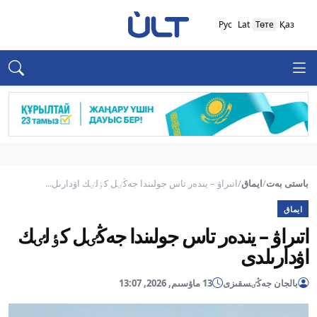
Рус
Lat
Төте
Қаз
باستى بەت
/
ايماق
/
اتىراۋ – يندەر تاس جولىندا جەڭٸل كٶلٸك اۋدارىل...
ايماق
اتىراۋ – يندەر تاس جولىندا جەڭٸل كٶلٸك
اۋدارىلدى
بالجان جەڭٸسقىزى
13 ماۋسىم, 2026, 13:07