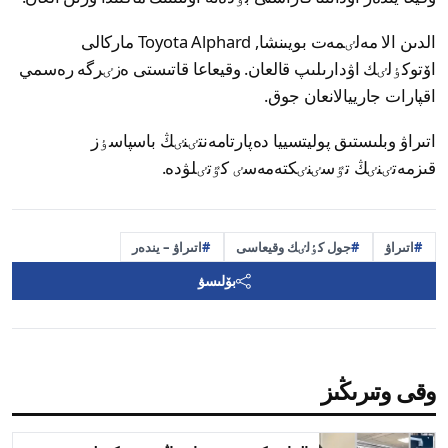
الدىن الا مەلٸمەت بويىنشا, Toyota Alphard ماركالى
اۆتوكٶلٸك اۋدارىلىپ قالعان. وقيعاعا قاتىستى ەزٸرگە رەسمي
اقپارات جارييالانعان جوق.
اتىراۋ وبلىستىق پوليتسييا دەپارتامەنتٸنٸڭ باسپاسٶز
قىزمەتٸنٸڭ تٷسٸنٸكتەمەسٸ كٷتٸلۋدە.
اتىراۋ
جول كٶلٸك وقيعاسى
اتىراۋ – يندەر
بۆلىسۋ
وقى وتىرىڭىز