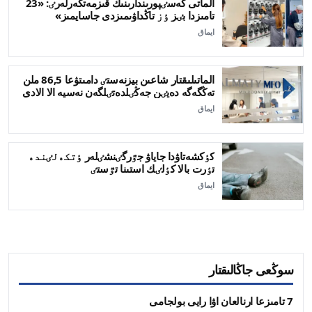
الماتى كەسٸپورىندارىنىڭ قىزمەتكەرلەرٸ: «23
تامىزدا بٸز ٶز تاڭداۋىمىزدى جاسايمىز»
ايماق
الماتىلىقتار شاعىن بيزنەستٸ دامىتۋعا 86,5 ملن
تەڭگەگە دەيٸن جەڭٸلدەتٸلگەن نەسيە الا الادى
ايماق
كٶكشەتاۋدا جاياۋ جٷرگٸنشٸلەر ٶتكەلٸندە
تٶرت بالا كٶلٸك استىنا تٷستٸ
ايماق
سوڭعى جاڭالىقتار
7 تامىزعا ارنالعان اۋا رايى بولجامى