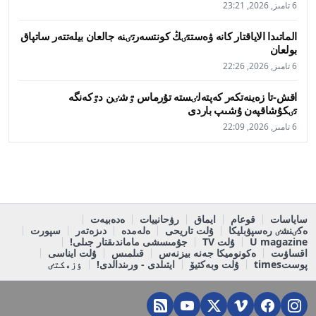
6 تامىز, 2026, 23:21
الماتىدا الاياقتار كانە ۋەستتٸڭ كونتسەرتٸنە جالعان بيلەتتەر ساتپاق
بولعان
6 تامىز, 2026, 22:26
اقش-تا زەينەتكەر كەپتەلٸستە تۇرماس ٷشٸن دٷكەنگە
تٸكۇشاقپەن ۇشىپ باردى
6 تامىز, 2026, 22:09
ساياسات
قوعام
ايماق
رۋحانييات
ەدەبيەت
ەكٸنشٸ رەسپۋبليكا
ۇلت تاريحى
ەلەمدە
دىزەتەر
سپورت
U magazine
ۇلت TV
جۇمىسشى ماماندىقتار جىلى!
اقساۋىت
ەكونوميكا جەنە بيزنەس
قىلمىس
ۇلت ايناسى
پوستtimes
ۇلت وبەكتيۆ
ايتىلدى - ورىندالدى!
ٶزەكتٸ