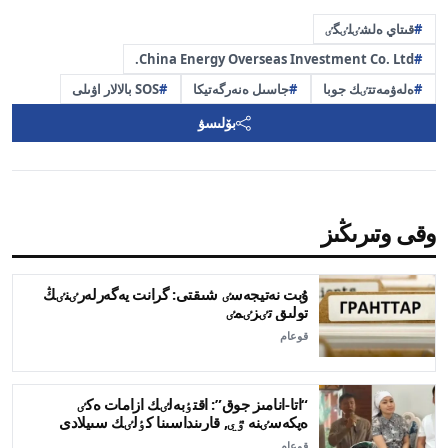
قىتاي ەلشٸلٸگٸ
China Energy Overseas Investment Co. Ltd.
ەلەۋمەتتٸك جوبا
جاسىل ەنەرگەتيكا
SOS بالالار اۋىلى
بۆلىسۋ
وقى وتىرىڭىز
ۇبت نەتيجەسٸ شىقتى: گرانت يەگەرلەرٸنٸڭ
تولىق تٸزٸمٸ
قوعام
“اتا-انامىز جوق”: اقتٶبەلٸك ازامات ەكٸ
ەپكەسٸنە ٷي, قارىنداسىنا كٶلٸك سىيلادى
قوعام