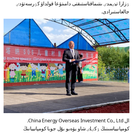
ٶزارا تيٸمدٸ ىنتىماقتاستىقتى دامىتۋعا قولداۋ كٶرسەتۋدٸ
جالعاستىرادى.
ال China Energy Overseas Investment Co., Ltd.
كومپانيياسىنىڭ ٶكٸلٸ شاو يۋەبو بۇل جوبا كومپانييانىڭ