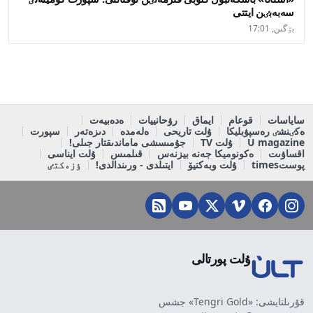
سەبەبٸن ايتتى
بٷگىن, 17:01
ساياسات
قوعام
ايماق
رۋحانييات
ەدەبيەت
ەكٸنشٸ رەسپۋبليكا
ۇلت تاريحى
ەلەمدە
دىزەتەر
سپورت
U magazine
ۇلت TV
جۇمىسشى ماماندىقتار جىلى!
اقساۋىت
ەكونوميكا جەنە بيزنەس
قىلمىس
ۇلت ايناسى
پوستtimes
ۇلت وبەكتيۆ
ايتىلدى - ورىندالدى!
ٶزەكتٸ
ۇلت پورتالى
قۇرىلتايشى: «Tengri Gold» جشس