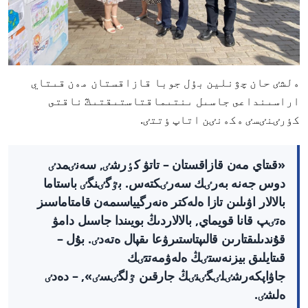
ەلشٸ حان چۋنلين بۇل جوبا قازاقستان مەن قىتاي
اراسىنداعى جاسىل ىنتىماقتاستىقتىڭ ناقتى
كٶرٸنٸسٸ ەكەنٸن اتاپ ٶتتٸ.
«قىتاي مەن قازاقستان – تاتۋ كٶرشٸ, سەنٸمدٸ
دوس جەنە بەرٸك سەرٸكتەس. بٷگٸنگٸ باستاما
بالالار اۋىلىن تازا ەلەكتر ەنەرگيياسىمەن قامتاماسىز
ەتٸپ قانا قويماي, بالالاردىڭ بويىندا جاسىل دامۋ
قۇندىلىقتارىن قالىپتاستىرۋعا ىقپال ەتەدٸ. بۇل –
قىتايلىق بيزنەستٸڭ ەلەۋمەتتٸك
جاۋاپكەرشٸلٸگٸنٸڭ جارقىن ٷلگٸسٸ», – دەدٸ
ەلشٸ.