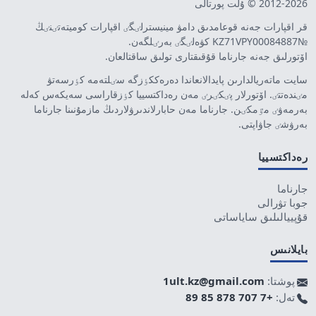
2012-2026 © ۇلت پورتالى
قر اقپارات جەنە قوعامدىق دامۋ مينيسترلٸگٸ اقپارات كوميتەتٸنٸڭ
№KZ71VPY00084887 كۋەلٸگٸ بەرٸلگەن.
اۆتورلىق جەنە جارناما قۇقىقتارى تولىق ساقتالعان.
سايت ماتەريالدارىن پايدالانعاندا دەرەككٶزگە سٸلتەمە كٶرسەتۋ
مٸندەتتٸ. اۆتورلار پٸكٸرٸ مەن رەداكتسييا كٶزقاراسى سەيكەس كەلە
بەرمەۋٸ مٷمكٸن. جارناما مەن حابارلاندىرۋلاردىڭ مازمۇنىنا جارناما
بەرۋشٸ جاۋاپتى.
رەداكتسييا
جارناما
جوبا تۋرالى
قۇپييالىلىق ساياساتى
بايلانىس
پوشتا:
1ult.kz@gmail.com
تەل:
+7 707 878 85 89