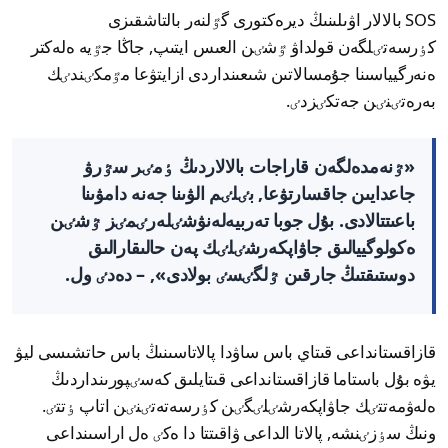
SOS بالالار اۋىلىنىڭ ديرەكتورى گٷلنەر بالتاشقىزى
كٶرسەتٸلگەن قولداۋ ٷشٸن العىس ايتىپ, جاڭا جٷيە ەلەكتر
ەنەرگيياسىنا جۇمسالاتىن شىعىنداردى ازايتۋعا مٷمكٸندٸك
بەرەتٸنٸن جەتكٸزدٸ.
«ٷنەمدەلگەن قاراجات بالالاردىڭ ٶمٸر سٷرۋ
جاعدايىن جاقسارتۋعا, بٸلٸم الۋىنا جەنە دامۋىنا
باعىتتالادى. بۇل جوبا تەربيەلەنۋشٸلەرٸمٸز ٷشٸن
ەكولوگييالىق جاۋاپكەرشٸلٸك پەن حالىقارالىق
دوستىقتىڭ جارقىن ٷلگٸسٸ بولادى», – دەدٸ ول.
قازاقستانداعى قىتاي باس ساۋدا پالاتاسىنىڭ باس حاتشىسى ليۋ
يۋە بۇل باستاما قازاقستانداعى قىتايلىق كەسٸپورىنداردىڭ
ەلەۋمەتتٸك جاۋاپكەرشٸلٸگٸن كٶرسەتەتٸنٸن اتاپ ٶتتٸ.
ونىڭ سٶزٸنشە, پالاتا الداعى ۋاقىتتا دا ەكٸ ەل اراسىنداعى