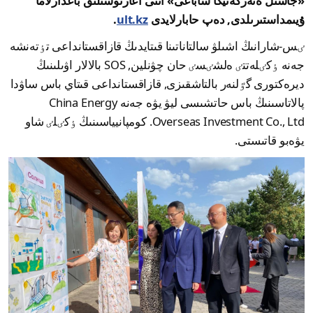
«جاسىل ەنەرگەتيكا ساباعى» اتتى اعارتۋشىلىق باعدارلاما
ۇيىمداستىرىلدى, دەپ حابارلايدى
ult.kz
.
ٸس-شارانىڭ اشىلۋ سالتاناتىنا قىتايدىڭ قازاقستانداعى تٶتەنشە
جەنە ٶكٸلەتتٸ ەلشٸسٸ حان چۋنلين, SOS بالالار اۋىلىنىڭ
ديرەكتورى گٷلنەر بالتاشقىزى, قازاقستانداعى قىتاي باس ساۋدا
پالاتاسىنىڭ باس حاتشىسى ليۋ يۋە جەنە China Energy
Overseas Investment Co., Ltd. كومپانيياسىنىڭ ٶكٸلٸ شاو
يۋەبو قاتىستى.