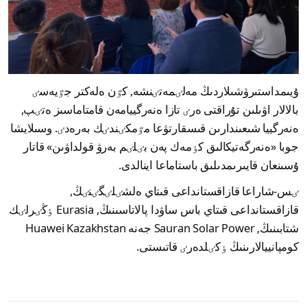
ۇيىمداستىرۋشىلاردىڭ مەلٸمەتٸنشە, كٷن ەلەكتر جٷيەسٸ
بالالار اۋىلىن تۇراقتى ەرٸ تازا ەنەرگييامەن قامتاماسىز ەتٸپ,
ەنەرگييا شىعىندارىن قىسقارتۋعا مٷمكٸندٸك بەرەدٸ. وسىلايشا
جوبا «ەنەرگەتيكالىق كٶمەك پەن بٸلٸم بەرۋ قولداۋىن» قاتار
ۇسىنعان قايىرىمدىلىق باستاماعا اينالدى.
ٸس-شاراعا قازاقستانداعى قىتاي ەلشٸلٸگٸنٸڭ,
قازاقستانداعى قىتاي باس ساۋدا پالاتاسىنىڭ, Eurasia ٶڭٸرلٸك
شتابىنىڭ, Sauran Solar Power جەنە Huawei Kazakhstan
كومپانييالارىنىڭ ٶكٸلدەرٸ قاتىستى.