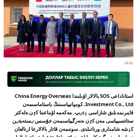
ult.kz
استاناداعى SOS بالالار اۋىلىندا China Energy Overseas
Investment Co., Ltd. كومپانيياسىنىڭ باستاماسىمەن
قايىرىمدىلىق شاراسى ٶتٸپ, مەكەمە اۋماعىنا كٷن ەلەكتر
ستانتسيياسى مەن كٷن ەنەرگيياسىمەن جۇمىس ٸستەيتٸن
كٶشە شامدارى ورناتىلدى. سونىمەن قاتار بالالارعا ارنالعان