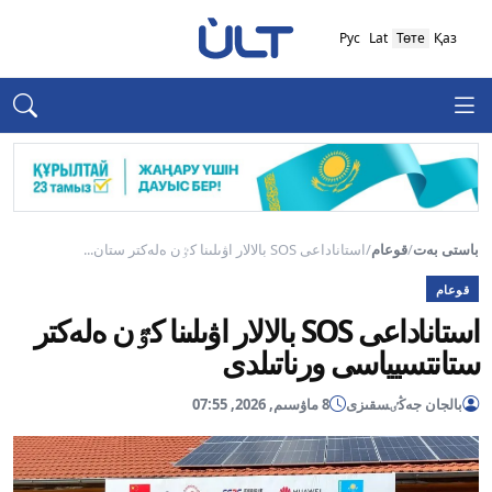
Рус
Lat
Төте
Қаз
باستى بەت
/
قوعام
/
استاناداعى SOS بالالار اۋىلىنا كٷن ەلەكتر ستان...
قوعام
استاناداعى SOS بالالار اۋىلىنا كٷن ەلەكتر
ستانتسيياسى ورناتىلدى
بالجان جەڭٸسقىزى
8 ماۋسىم, 2026, 07:55