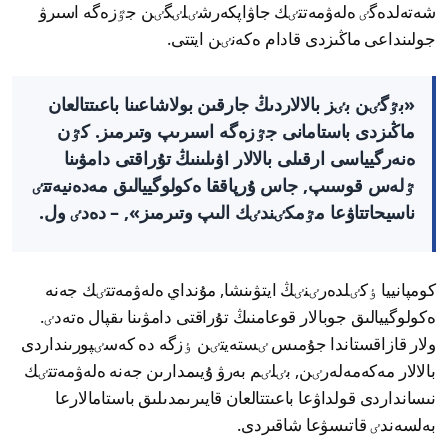
شەتەلدەگٸ ەلەۋمەتتٸك جاۋاپكەرشٸلٸگٸن جٷزەگە اسىرۋ
جولىنداعى ماڭىزدى قادام ەكەنٸن ايتتى.
«بٷگٸن بٸز بالالاردىڭ جارقىن بولاشاعىنا باعىتتالعان
ماڭىزدى باستامانى جٷزەگە اسىرىپ وتىرمىز. كٷن
ەنەرگيياسى ارقىلى بالالار اۋىلىنىڭ تۇراقتى دامۋىنا
ٷلەس قوسىپ, جاس ۇرپاققا ەكولوگييالىق مەدەنيەتتٸ
ناسيحاتتاۋعا مٷمكٸندٸك الىپ وتىرمىز», – دەدٸ ول.
كومپانييا ٶكٸلدەرٸنٸڭ ايتۋىنشا, مۇنداي ەلەۋمەتتٸك جەنە
ەكولوگييالىق جوبالار قوعامنىڭ تۇراقتى دامۋىنا ىقپال ەتەدٸ.
ولار قازاقستاندا جۇمىس ٸستەيتٸن ٶزگە دە كەسٸپورىنداردى
بالالار مەكەمەلەرٸن, بٸلٸم بەرۋ ۇيىمدارىن جەنە ەلەۋمەتتٸك
نىسانداردى قولداۋعا باعىتتالعان قايىرىمدىلىق باستامالارعا
بەلسەندٸ قاتىسۋعا شاقىردى.