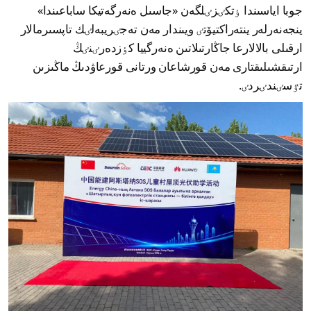
جوبا اياسىندا ٶتكٸزٸلگەن «جاسىل ەنەرگەتيكا ساباعىندا»
ينجەنەرلەر ينتەراكتيۆتٸ ويىندار مەن تەجٸريبەلٸك تاپسىرمالار
ارقىلى بالالارعا جاڭارتىلاتىن ەنەرگييا كٶزدەرٸنٸڭ
ارتىقشىلىقتارى مەن قورشاعان ورتانى قورعاۋدىڭ ماڭىزىن
تٷسٸندٸردٸ.