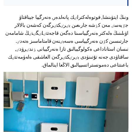
ونىڭ ايتۋىنشا, فوتوەلەكترلٸك پانەلدەر, ەنەرگييا جيناقتاۋ
جٷيەسٸ مەن كٶشە جارىعىن بٸرٸكتٸرگەن كەشەن بالالار
اۋىلىنىڭ ەلەكتر ەنەرگيياسىنا دەگەن قاجەتتٸلٸگٸنٸڭ شامامەن
جارتىسىن كٷن ەنەرگيياسى ەسەبٸنەن قامتاماسىز ەتەدٸ.
نىسان استاناداعى ەكولوگييالىق تازا ەنەرگييانى ٶندٸرۋدٸ,
ساقتاۋدى جەنە تۇتىنۋدى بٸرٸكتٸرگەن العاشقى ەلەۋمەتتٸك
باعىتتاعى دەمونستراتسييالىق الاڭعا اينالماق.