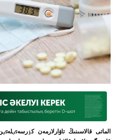
الماتى قالاسىنىڭ تاۋارلارمەن كٶرسەتٸلەتٸن