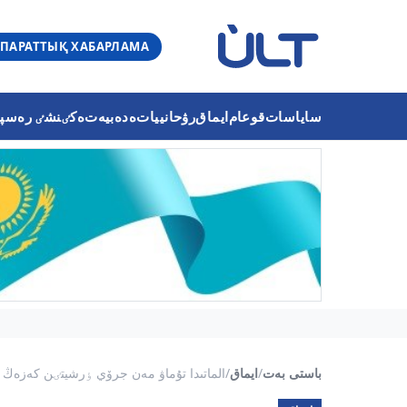
ПАРАТТЫҚ ХАБАРЛАМА
ساياسات
قوعام
ايماق
رۋحانييات
ەدەبيەت
ەكٸنشٸ رەسپۋب
باستى بەت
/
ايماق
/
الماتىدا تۇماۋ مەن جرۆي ٶرشيتٸن كەزەڭ ب