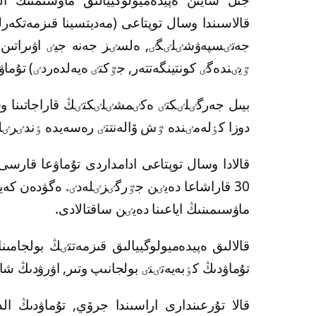
قالاسىندا وسال توپتاعى (مەديتسينا قىزمەتكەرلە
ٷيٸندەگٸ كونتينگەتتەر, جٷكتٸ ەيەلدەردٸ) تۇم
دوزا كٶلەمٸندە ٷش ۆالەنتتٸ رەسەيدە ٶندٸرٸل
ماۋسىمىنىڭ اياعىنا دەيٸن ساقتالادى.
قالالىق ەپيدەميولوگييالىق قىزمەتتٸڭ بولجام
تۇماۋدىڭ كٶبەيەتٸنٸ بولجانىپ وتىر, اۋرۋدىڭ شارىقتاۋ شەگٸ 2021 جىلدىڭ بٸرٸنش
قالا تۇرعىندارى اراسىندا جرۆي, تۇماۋدىڭ الد