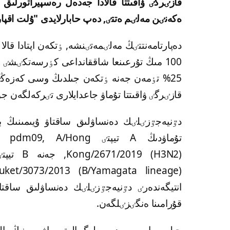
قازٸرگٸ ۋاقىتتا قالادا جەدەل رەسپيراتورلىق ي
ەكەنٸن مەلٸم ەتتٸ, دەپ حابارلايدى "ۇلت اقپا
قازٸرگٸ ۋاقىتتا تۇماۋ جاعدايلارى تٸركەلگەن ج
تۇماۋدىڭ A تيپتٸ Hong
انتيگەندەرٸ دٷنيەجٷزٸلٸك دەنساۋلىق ساقتا
قۇرامىنا ەنگٸزٸلگەن.
جىل سايىن ەپيدەميولوگييالىق ماۋسىمنىڭ ال