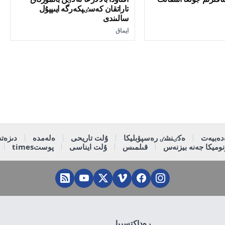
تاراتقان كەسٸپكەرگە ايىپپۇل
سالىندى
ايماق
دەبيەت
ەكٸنشٸ رەسپۋبليكا
ۇلت تاريحى
ەلەمدە
دىزەتە
وميكا جەنە بيزنەس
قىلمىس
ۇلت ايناسى
پوستtimes
رەداكتسييا