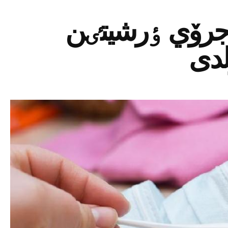
ن جرۆي ٶرشيتٸن
لدى