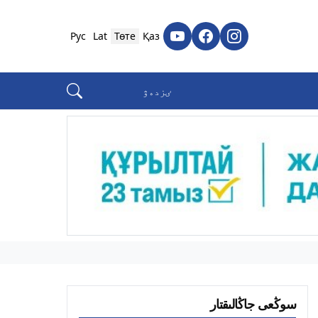
Рус
Lat
Төте
Қаз
سوڭعى جاڭالىقتار