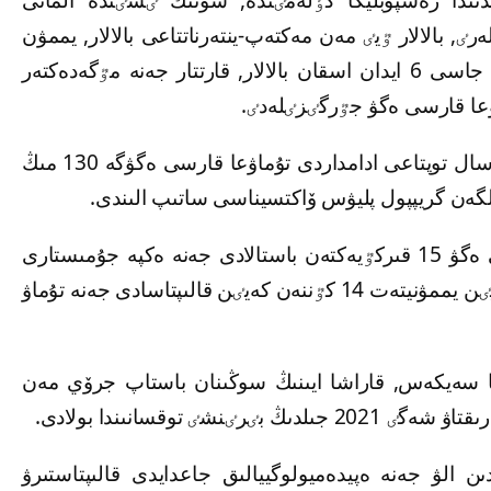
رٸ, بالالار ٷيٸ مەن مەكتەپ-ينتەرناتتاعى بالالار, يممۋن
جەتٸسپەۋشٸلٸگٸ, ەلسٸز جەنە جيٸ اۋىراتىن جاسى 6 ايدان اسقان بالالار, قارتتار جەنە مٷگەدەكتەر
اۋعا قارسى ەگۋ جٷرگٸزٸلەدٸ.
بيىل جەرگٸلٸكتٸ ەكٸمشٸلٸكتٸڭ قاراجاتىنا وسال توپتاعى ادامداردى تۇماۋعا قارسى ەگۋگە 130 مىڭ
گەن گريپپول پليۋس ۆاكتسيناسى ساتىپ الىندى.
قالادا وسال توپتاعى ادامداردى تۇماۋعا قارسى ەگۋ 15 قىركٷيەكتەن باستالادى جەنە ەكپە جۇمىستارى
30 قاراشاعا دەيٸن جٷرگٸزٸلەدٸ. ەگۋدەن كەيٸن يممۋنيتەت 14 كٷننەن كەيٸن قالىپتاسادى جەنە تۇماۋ
ىنا سەيكەس, قاراشا ايىنىڭ سوڭىنان باستاپ جرۆي مەن
ٸ توقسانىندا بولادى.
ىن الۋ جەنە ەپيدەميولوگييالىق جاعدايدى قالىپتاستىرۋ