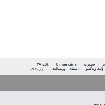
ر
سپورت
U magazine
ۇلت TV
ۇلت وبەكتيۆ
ايتىلدى - ورىندالدى!
ٶزەكتٸ
بايلانىس