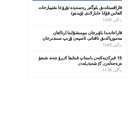
قازاقستاندىق بلوگەر رەسەيدە تۇرۋعا ىقتييارحات
العانىن قۋانا حابارلادى (ۆيدەو)
بٷگىن, 12:03
قاراعاندىدا باۋىرجان مومىشۇلىنا ارنالعان
مەموريالدىق تاقتانى تاسپەن ۇرىپ سىندىرعان
بٷگىن, 12:03
15 قىركٷيەكتەن باستاپ قىتايعا كٸرۋ جەنە شىعۋ
ەرەجەلەرٸ كٷشەيتٸلەدٸ
بٷگىن, 11:36