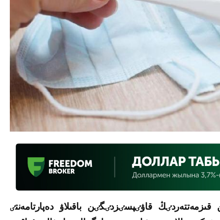
 قىزمەتتەردٸڭ قاۋٸپسٸزدٸگٸن باقىلاۋ دەپارتامەنتٸ