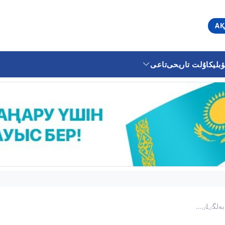
АҚ
ليكا
ۇلت تاريحى
تاعى
ەلگٸلٸ...