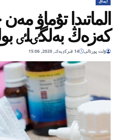
ايماق
الماتىدا تۇماۋ مە
كەزەڭ بەلگٸلٸ بو
ۇلت پورتالى
14 قىركٷيەك, 2020, 15:06