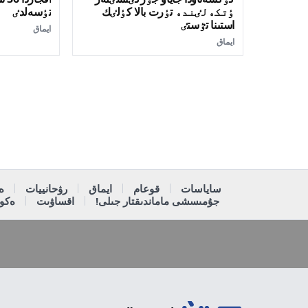
ٶتكەلٸندە تٶرت بالا كٶلٸك
تٶسەلدٸ
استىنا تٷستٸ
ايماق
ايماق
ساياسات
قوعام
ايماق
رۋحانييات
ە
جۇمىسشى ماماندىقتار جىلى!
اقساۋىت
ەكون