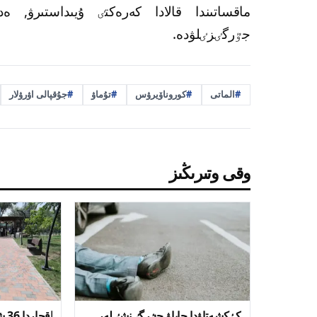
ماقساتىندا قالادا كەرەكتٸ ۇيىداستىرۋ
جٷرگٸزٸلۋدە.
الماتى
كوروناۆيرۋس
تۇماۋ
جۇقپالى اۋرۋلار
وقى وتىرىڭىز
كٶكشەتاۋدا جاياۋ جٷرگٸنشٸلەر
اقج