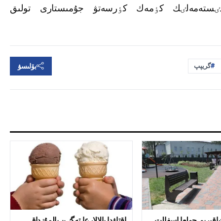
, ەدٸستەمەلٸك كٶمەك كٶرسەتۋ جۇمىستارى تولىق
بۆلىسۋ
گريپپ
اردا 36 شاقىرىم جولعا اسفالت
اقتاۋدا بالالارعا تەگٸن بالمۇزداق