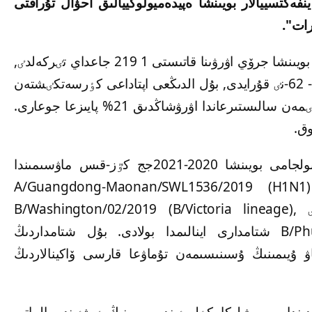
نفەكتسييالار بويىنشا ەپيدەميولوگييالىق احۋال تۇراقتى
رات".
دەپارتامەنتتٸڭ مەلٸمەتٸنشە, ٶتكەن اپتادا قالا بويىنشا جرۆي اۋرۋىنا قاتىستى 1 219 جاعداي تٸركەلدٸ,
100 مىڭ تۇرعىنعا شاققانداعى كٶرسەتكٸشٸ - 62-نٸ قۇرايدى, بۇل الدىڭعى اپتاداعى كٶرسەتكٸشتەن
25% تٶمەن جەنە ٶتكەن جىلدىڭ وسى كەزەڭٸمەن سالىستىرعاندا اۋرۋشاڭدىق 21% پايىزعا جوعارى.
وق.
دٷنيەجٷزٸلٸك دەنساۋلىق ساقتاۋ ۇيىمىنىڭ بولجامى بويىنشا 2020-2021جج كٷز-قىس ماۋسىمىندا
A/Guangdong-Maonan/SWL1536/2019 (H1N1) pdm09, A/
Kong/2671/2019 (H3N2), جەنە B تيپتٸ B/Washington/02/2019 (B/Victoria lineage),
B/Phuket/3073/2013 (B/Yamagata lineage) شتامدارى اينالىمدا بولادى. بۇل شتامداردىڭ
ۋ ۇيىمىنىڭ ۇسىنىسىمەن تۇماۋعا قارسى ۆاكينالاردىڭ
دىندا رەسپۋبليكا كٶلەمٸندە, سونىڭ ٸشٸندە الماتى