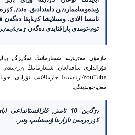
تانىسا الادى. وسىلايشا كٸتاپقا دەگەن 
توم-تومدى پاراقتايدى دەگەن ٷمٸتٸمٸز 
مازمۇن مەتٸنٸنە شىعارمانىڭ نەگٸزگٸ بٶل
مەدياحولدينگٸ.
بٷگٸن 10 تامىز, قازاقستانداع
كٶرەرمەن نازارىنا ۇسىنىلىپ وتىر.