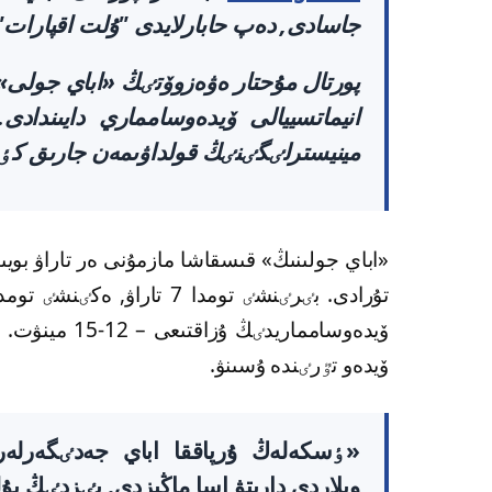
جاسادى, دەپ حابارلايدى "ۇلت اقپارات"
انيماتسييالى ۆيدەوسامماري دايىنداد
مينيسترلٸگٸنٸڭ قولداۋىمەن جارىق كٶ
ۆيدەوسامماريد
ۆيدەو تٷرٸندە ۇسىنۋ.
«ٶسكەلەڭ ۇرپاققا اباي جەدٸگەرلەر
ويلاردى دارىتۋ اسا ماڭىزدى. بٸزدٸڭ ب