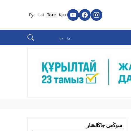
Рус
Lat
Төте
Қаз
سوڭعى جاڭالىقتار