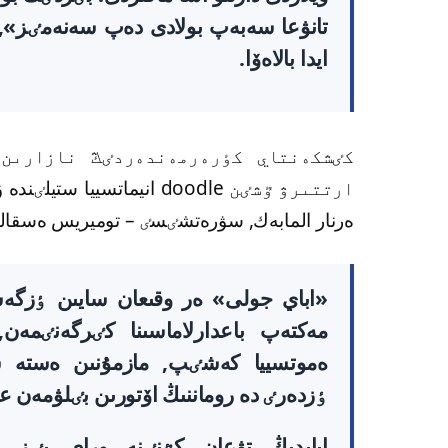
تانۋعا سەبەپ بولادى دەپ سەنەمٸز», -
ايدا بالاەۆا.
كٸشكەنتاي كٶرەرمەندەردٸڭ نازارىن 
ارتتىرۋ ٷشٸن doodle انيما
ەرنار المابەك, سۋرەتشٸسٸ – توميريس ەسقالي
«
اباي جولى
»
ەر وقىعان سايىن ٶزگەشە
مەكتەپ باعدارلاماسىنا كٸرگەنٸمەن
ەموتسييا كەشٸپ, مازمۇنىن ەستە سا
ٶزدەرٸ دە روماننىڭ اۆتورىن بٸلۋمەن عا
ابايدىڭ تۋعان كٷنٸنە وراي بٸز ت