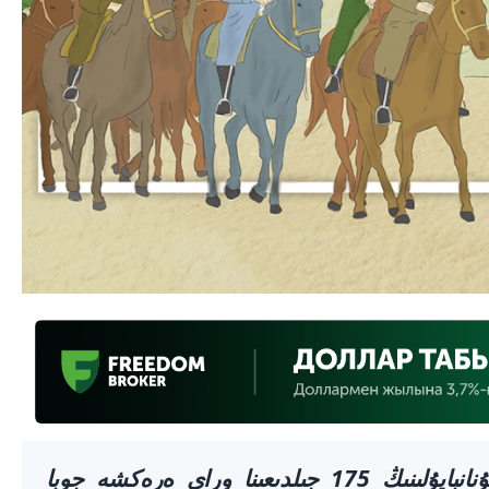
جاستار پورتالى اباي قۇنانبايۇلىنىڭ 175 جىلدىعىنا وراي ەرەكشە جوبا