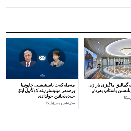
ەگييالىق ماڭىزى بار ٷش
مەملەكەت باسشىسى جاپونييا
ىلىسىن باستاپ بەردٸ
پرەمەر-مينيسترٸنە كٶڭٸل ايتۋ
جەدەلحاتىن جولدادى
ليكا
ەكٸنشٸ رەسپۋبليكا