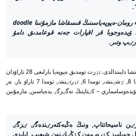
.
پورتال مۇحتار ەۋەزوۆتٸڭ «اباي جولى» رومان-ەپوپەياسىنىڭ قىسقاشا مازمۇنىنا doodle
ى. ۆيدەوجوبا قر اقپارات جەنە قوعامدىق دامۋ
رٸپ وتىر.
«اباي جولىنىڭ» قىسقاشا مازمۇنى ەر تاراۋ بويىنشا دايىندالدى. تٶرت تومدىق ەپوپەيا بارلىعى 28 تاراۋدان
تۇرادى. بٸرٸنشٸ تومدا 7 تاراۋ, ەكٸنشٸ تومدا 8, ٷشٸنشٸ تومدا 6, تٶرتٸنشٸ تومدا 7 تاراۋ بار. ەر
ٸڭ ۇزاقتىعى – 12-15 مينۋت. ۆيدەوسامماري – كٸتاپتىڭ نەگٸزگٸ يدەياسىن, مازمۇنىن
ٸن ناسيحاتتاپ, ونىڭ ەڭبەكتەرٸندەگٸ ٸزگٸ
ۇل جوبامىز كٶرەرمەن كٶڭٸلٸنەن شىعىپ, ابايدى