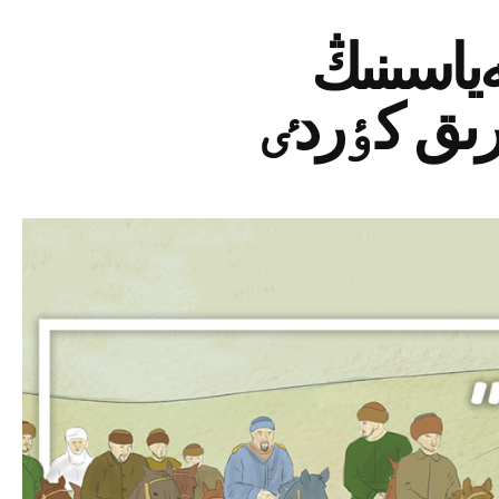
ياسىنىڭ
رىق كٶردٸ