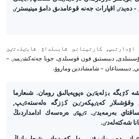
 دەيدٸ اقپارات جەنە قوعامدىق دامۋ مينيسترٸ
اۋدارتىپ, كارتينانى قابىلداۋ قابٸلەتٸن
تسييا ستيلٸندە ۇسىنىلدى, دىبىستىق فون قوسىلدى. جوبا جەتەكشٸسٸ –
, دىبىستاعان – شامشاددين وماروۆ.
 كٷيگە بٶلەيتٸن ەپوپەيالىق رومان. شىعارما
, وقۋشىلار كەيٸپكەرٸن كٶزگە ەلەستەتٸپ,
قتاي بەرمەيدٸ. تٸپتٸ ەرەسەك ادامداردىڭ
نا شەكتەلەدٸ.
ٸلٸ دە, مازمۇنى دا كٷردەلٸ شىعارمانىڭ