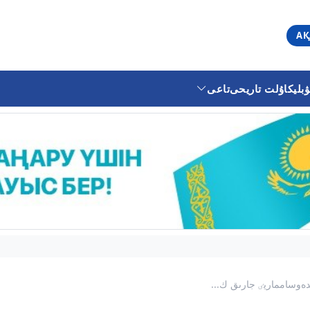
АҚ
ليكا
ۇلت تاريحى
تاعى
دەوسامماريٸ جارىق ك...