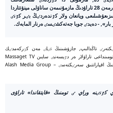
ۆيدەوسامماريٸن دايىندادىق. ەندٸ كٶرەرمەن 28 تاراۋدىڭ مازمۇنىمەن ساناۋلى مينۋتتاردا
قىزىعۋشىلىعى ويانعان ولار كٷندەردٸڭ بٸر كٷنٸ
بار», - دەيدٸ جوبا جەتەكشٸسٸ ەرنار المابەك.
ٸكتەرٸ تاڭدالىپ, جازۋشىنىڭ تٸلٸ مەن كٶركەمدٸك
قۇرالدارى ساقتالعان. شىعارمانىڭ بٸرٸنشٸ تومىنداعى تاراۋلار ەر دٷيسەنبٸ سايىن Massaget TV
YouTube-ارناسىندا جارييالانىپ تۇرادى. جوبانىڭ اقپاراتتىق سەرٸكتەسٸ – Alash Media Group
ى اباي كٷنٸنە وراي ٸ تومنىڭ «قايتقاندا» تاراۋى