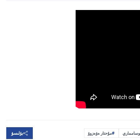
بۆلىسۋ
وسامماري
مۇحتار ەۋەزوۆ