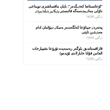
“اۋعانستانعا كەتٸڭدەر”: بايان ماقساتقىزى تويداعى
داۋلى مەلٸمدەمەگە قاتىستى پٸكٸر بٸلدٸردٸ
بٷگىن, 14:34
پەتەردٸ جيناۋعا كەلگەندەر ەسكٸ ديۆاننان ادام
مەيٸتٸن تاپتى
بٷگىن, 13:55
قازاقستاندىق بلوگەر رەسەيدە تۇرۋعا ىقتييارحات
العانىن قۋانا حابارلادى (ۆيدەو)
بٷگىن, 12:03