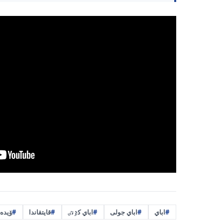
اباي
اباي جولى
اباي كٷنٸ
قايتقاندا
ۆيدە