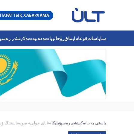
ПАРАТТЫҚ ХАБАРЛАМА
ساياسات
قوعام
ايماق
رۋحانييات
ەدەبيەت
ەكٸنشٸ رەسپۋب
باستى بەت
/
ەكٸنشٸ رەسپۋبليكا
/
«اباي جولى» ەپوپەياسىنىڭ ۆي