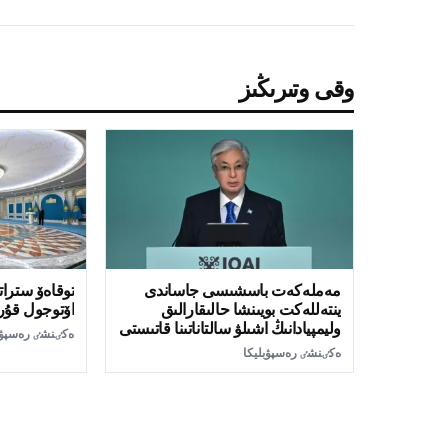
وقى وتىرىڭىز
مەملەكەت باسشىسى جاساندى
توقاەۆ سترات
ينتەللەكت بويىنشا حالىقارالىق
اۆتوجول قۇر
وليمپيادانىڭ اشىلۋ سالتاناتىنا قاتىستى
ەكٸنشٸ رەسپۋب
ەكٸنشٸ رەسپۋبليكا