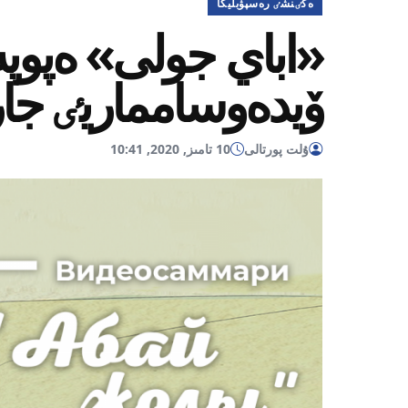
ەكٸنشٸ رەسپۋبليكا
«اباي جولى» ەپوپە
ۆيدەوسامماريٸ جا
ۇلت پورتالى
10 تامىز, 2020, 10:41