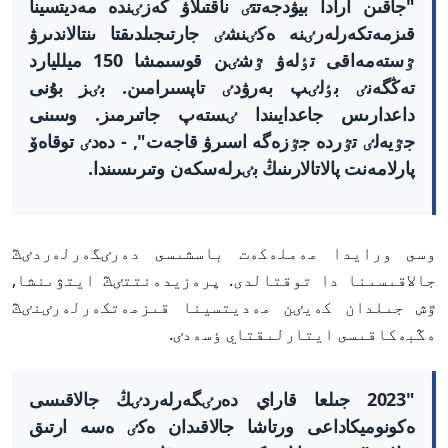
"جاقىن ارادا بيۋدجەتتٸ ناقتىلاۋ كەزٸندە مەديتسينا
قىزمەتكەرلەرٸنە ەكٸنشٸ جارتىجىلدىقتا ىنتالاندىرۋ
ٷستەمەاقى تٶلەۋ ٷشٸن قوسىمشا 150 ميلليارد
تەڭگەنٸ بٶلٸپ بەرۋدٸ تاپسىرامىن. بٸز بۇنى
داعدارىس جاعدايىندا ٸستەپ جاتىرمىز. وسىنى
جٷيەلٸ تٷردە جٷزەگە اسىرۋ قاجەت", - دەدٸ توقاەۆ
پارلامەنت پالاتالارىنىڭ بٸرلەسكەن وتىرىسىندا.
وسى ورايدا مەملەكەت باسشىسى دەرٸگەرلەردٸڭ
جالاقىسىنا دا توقتالدى. پرەزيدەنتتٸڭ ايتۋىنشا,
ٷش جىلدان كەيٸن مەديتسينا قىزمەتكەرلەرٸنٸڭ
ەڭبەكاقىسى ايتارلىقتاي ٶسەدٸ.
"2023 جىلعا قاراي دەرٸگەرلەردٸڭ جالاقىسى
ەكونوميكاداعى ورتاشا جالاقىدان ەكٸ ەسە ارتىق