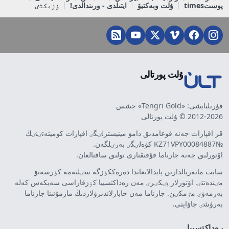
پوستtimes
ۇلت وبەكتيۆ
ايتىلدى - ورىندالدى!
ٶزەكتٸ
ۇلت پورتالى
قۇرىلتايشى: «Tengri Gold» جشس
2012-2026 © ۇلت پورتالى
قر اقپارات جەنە قوعامدىق دامۋ مينيسترلٸگٸ اقپارات كوميتەتٸنٸڭ
№KZ71VPY00084887 كۋەلٸگٸ بەرٸلگەن.
اۆتورلىق جەنە جارناما قۇقىقتارى تولىق ساقتالعان.
سايت ماتەريالدارىن پايدالانعاندا دەرەككٶزگە سٸلتەمە كٶرسەتۋ
مٸندەتتٸ. اۆتورلار پٸكٸرٸ مەن رەداكتسييا كٶزقاراسى سەيكەس كەلە
بەرمەۋٸ مٷمكٸن. جارناما مەن حابارلاندىرۋلاردىڭ مازمۇنىنا جارناما
بەرۋشٸ جاۋاپتى.
رەداكتسييا