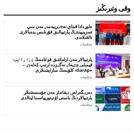
وقى وتىرىڭىز
ەلوردادا قىتاي تەجٸريبەسٸ مەن سي
تسزينپيننٸڭ پارتييالىق قۇرىلىس يدەيالارى
تالقىلاندى
ساياسات
پارتييالار مەن ازاماتتىق قوعامنىڭ ٶزارا ٸس-
قيمىلى جٷيەلٸ نەگٸزدە ارتىپ كەلەدٸ –
«Sarap» كلۋبىنىڭ ساراپشىلارى
ساياسات
دەرٸگەرلەر, ديقاندار مەن جۇمىسشىلار
پارتييالاردىڭ باستى اۋديتوريياسىنا اينالدى
ساياسات