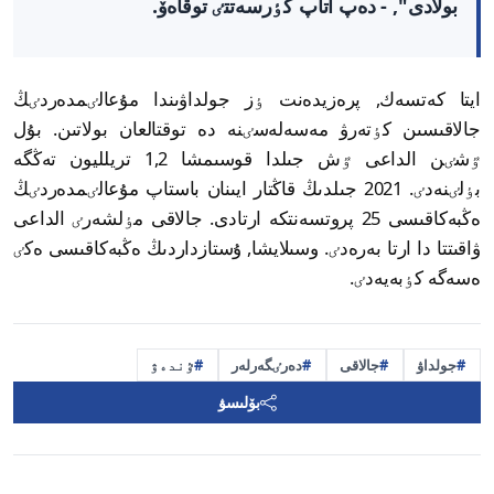
بولادى", - دەپ اتاپ كٶرسەتتٸ توقاەۆ.
ايتا كەتسەك, پرەزيدەنت ٶز جولداۋىندا مۇعالٸمدەردٸڭ
جالاقىسىن كٶتەرۋ مەسەلەسٸنە دە توقتالعان بولاتىن. بۇل
ٷشٸن الداعى ٷش جىلدا قوسىمشا 1,2 تريلليون تەڭگە
بٶلٸنەدٸ. 2021 جىلدىڭ قاڭتار ايىنان باستاپ مۇعالٸمدەردٸڭ
ەڭبەكاقىسى 25 پروتسەنتكە ارتادى. جالاقى مٶلشەرٸ الداعى
ۋاقىتتا دا ارتا بەرەدٸ. وسىلايشا, ۇستازداردىڭ ەڭبەكاقىسى ەكٸ
ەسەگە كٶبەيەدٸ.
جولداۋ
جالاقى
دەرٸگەرلەر
ٷندەۋ
بۆلىسۋ