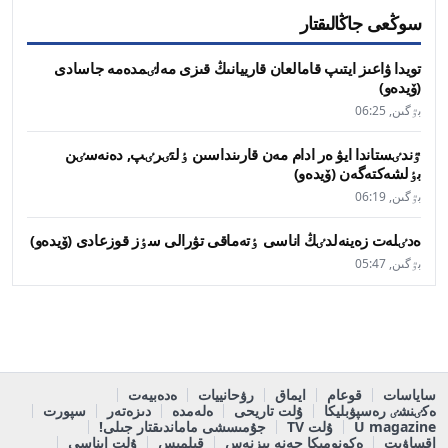
سوڭعى جاڭالىقتار
تويدا ۋاعىز ايتىپ قامالعان قارييانىڭ قىزى مەلٸمدەمە جاسادى
(ۆيدەو)
بٷگىن, 06:25
ٷندٸستاندا ايۋ ەر ادام مەن قارىنداسىن ٶلتٸرٸپ, دەنەسٸن
بٶلشەكتەگەن (ۆيدەو)
بٷگىن, 06:19
ەدٸلەت زەينەلدٸڭ اناسى ٶتەماقى تۋرالى سٶز قوزعادى (ۆيدەو)
بٷگىن, 05:47
ساياسات
قوعام
ايماق
رۋحانييات
ەدەبيەت
ەكٸنشٸ رەسپۋبليكا
ۇلت تاريحى
ەلەمدە
دىزەتەر
سپورت
U magazine
ۇلت TV
جۇمىسشى ماماندىقتار جىلى!
اقساۋىت
ەكونوميكا جەنە بيزنەس
قىلمىس
ۇلت ايناسى