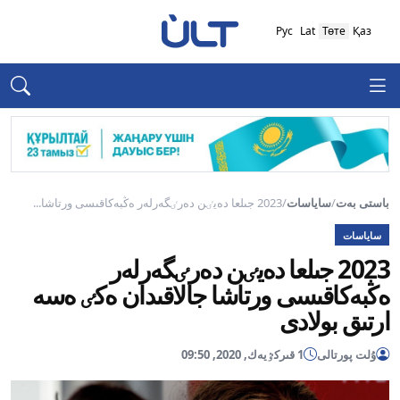
Рус
Lat
Төте
Қаз
باستى بەت
/
ساياسات
/
2023 جىلعا دەيٸن دەرٸگەرلەر ەڭبەكاقىسى ورتاشا...
ساياسات
2023 جىلعا دەيٸن دەرٸگەرلەر
ەڭبەكاقىسى ورتاشا جالاقىدان ەكٸ ەسە
ارتىق بولادى
ۇلت پورتالى
1 قىركٷيەك, 2020, 09:50