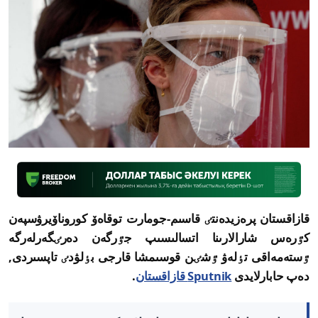
قازاقستان پرەزيدەنتٸ قاسىم-جومارت توقاەۆ كوروناۆيرۋسپەن
كٷرەس شارالارىنا اتسالىسىپ جٷرگەن دەرٸگەرلەرگە
ٷستەمەاقى تٶلەۋ ٷشٸن قوسىمشا قارجى بٶلۋدٸ تاپسىردى,
دەپ حابارلايدى
Sputnik قازاقستان
.