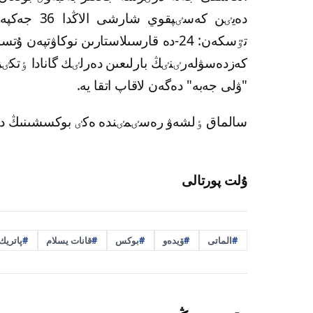
كەزدەسۋلەرٸنٸڭ بارلىعىن دەرلٸك گانادا ٶتكٸ
"ۋلى جەبە" دەگەن لاقاپ اتقا يە.
سالماق ٶلشەۋ رەسٸمٸندە ەكٸ بوكسشىنىڭ دا سالماعى 68 كەلٸنٸ كٶرس
ۇلت پورتالى
الماتى
ۆيدەو
بوكس
قانات يسلام
پاتريك