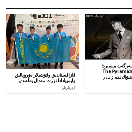
بەرگەن مىسىردا
تەتٸن «The Pyramids
قازاقستاندىق وقۋشىلار ەۋروپالىق
ەستيۆالٸندە ٶنەر
وليمپيادادا تٶرت مەدال يەلەندٸ
كٶزتارتار