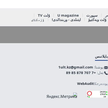
ر
سپورت
U magazine
ۇلت TV
ۇلت وبەكتيۆ
ايتىلدى - ورىندالدى!
ٶزەكتٸ
بايلانىس
پوشتا:
1ult.kz@gmail.com
تەل:
+7 707 878 85 89
پوددەرجكا
WebAudit