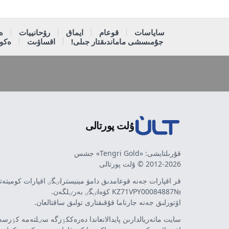
ساياسات
قوعام
ايماق
رۋحانييات
ە
جۇمىسشى ماماندىقتار جىلى!
اقساۋىت
ەكون
ۇلت پورتالى
قۇرىلتايشى: «Tengri Gold» جشس
2012-2026 © ۇلت پورتالى
قر اقپارات جەنە قوعامدىق دامۋ مينيسترلٸگٸ اقپارات كوميتە
№KZ71VPY00084887 كۋەلٸگٸ بەرٸلگەن.
اۆتورلىق جەنە جارناما قۇقىقتارى تولىق ساقتالعان.
سايت ماتەريالدارىن پايدالانعاندا دەرەككٶزگە سٸلتەمە كٶرسەت