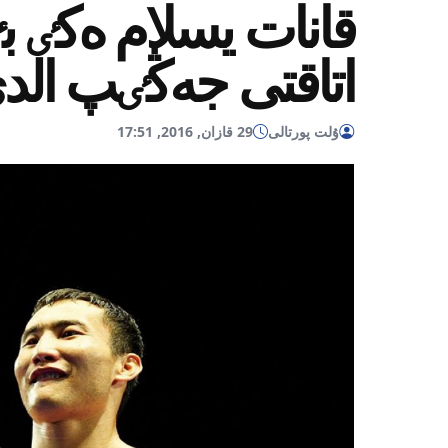
قانات يسلام ەكٸ 
اتاقتى جەڭٸپ الد
ۇلت پورتالى
29 قازان, 2016, 17:51