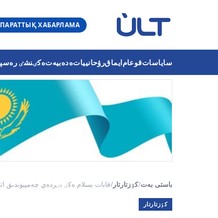
ПАРАТТЫҚ ХАБАРЛАМА
ساياسات
قوعام
ايماق
رۋحانييات
ەدەبيەت
ەكٸنشٸ رەسپۋب
باستى بەت
/
كٶزتارتار
/
قانات يسلام ەكٸ بٸردەي چەمپيوندىق ات
كٶزتارتار