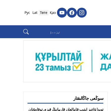
Рус
Lat
Төте
Қаз
سوڭعى جاڭالىقتار
تويدا ۋاعىز ايتىپ قامالعان قارييانىڭ قىزى توقاەۆتان