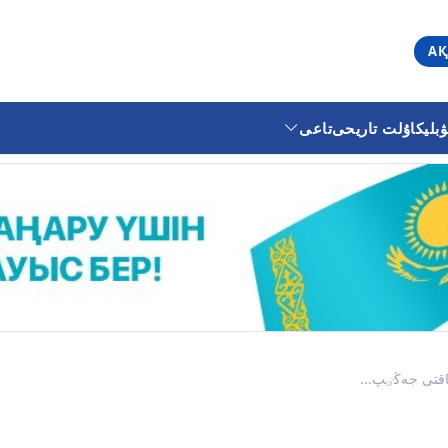
АҚ
ليكا
ۇلت تاريحى
تاعى
اقتى جەڭٸپ...