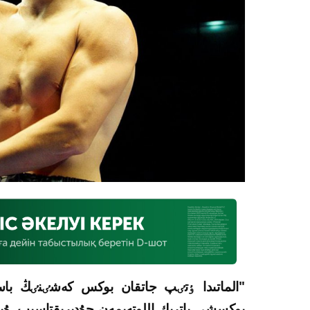
"الماتىدا ٶتٸپ جاتقان بوكس كەشٸنٸڭ باست
بوكسشى پاتريك اللوتەيمەن جۇدىرىقتاسىپ, ۇپ