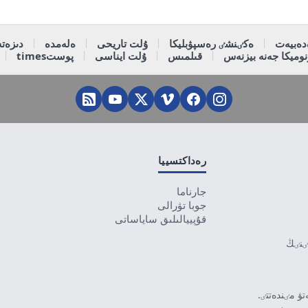
دەبيەت
ەكٸنشٸ رەسپۋبليكا
ۇلت تاريحى
ەلەمدە
دىزەتە
وميكا جەنە بيزنەس
قىلمىس
ۇلت ايناسى
پوستtimes
رەداكتسييا
جارناما
جوبا تۋرالى
قۇپييالىلىق ساياساتى
تٸنٸڭ
ۋ مٸندەتتٸ.