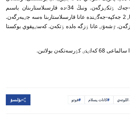
دەيٸن كەسٸپقوي شارشى الاڭدا 36 جەكپە-جەك ٶتكٸزگەن. ونىڭ 34-دە قارسىلاستارىنان باسىم
تٷسكەن: 24-دە قارسىلاستارىن نوكاۋتپەن ۇتسا, 2 جەكپە-جەگٸندە عانا قارسىلاستارىنا ەسە جٸبەرگەن.
زگەن. ٷشەۋٸ عانا ٶزگە ەلدە ٶتكەن. كەسٸپقوي بوكستا
ەتكەن بولاتىن.
بۆلىسۋ
 اللوتەي
كانات يسلام
فوتو