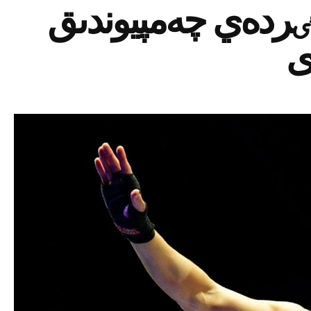
بٸردەي چەمپيوندىق
ى