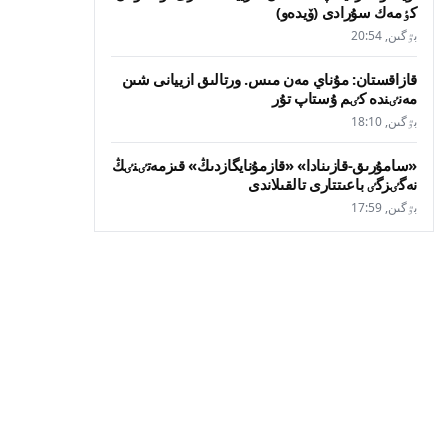
كٶمەك سۇرادى (ۆيدەو)
بٷگىن, 20:54
قازاقستان: مۇناي مەن مىس. ورتالىق ازييانى شىن
مەنٸندە كٸم ۇستاپ تۇر
بٷگىن, 18:10
«سامۇرىق-قازىنادا» «قازمۇنايگازدىڭ» قىزمەتٸنٸڭ
نەگٸزگٸ باعىتتارى تالقىلاندى
بٷگىن, 17:59