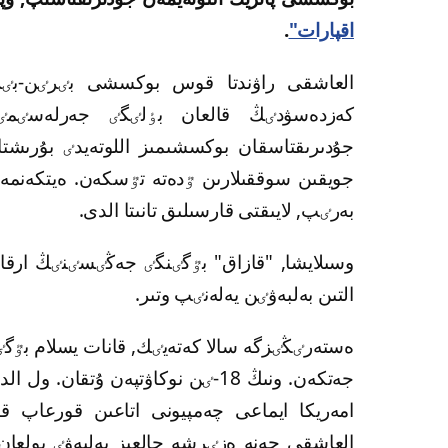
اقپارات"
.
العاشقى راۋندتا قوس بوكسشى بٸرٸن-بٸرٸ
كەزدەسۋدٸڭ قالعان بٶلٸگٸ جەرلەسٸمٸز
جۇدىرىقتاسقان بوكسشىمىز اللوتەيدٸ بۇرىش
جويقىن سوققىلارىن ٷدەتە تٷسكەن. ەيتكەنم
بەرٸپ, لايىقتى قارسىلىق تانىتا الدى.
وسىلايشا, "قازاق" بٷگٸنگٸ جەڭٸسٸنٸڭ ارقا
التىن بەلبەۋٸن يەلەنٸپ وتىر.
جەتكەن. ونىڭ 18-ٸن نوكاۋتپەن ۇتقان. ول
امەريكا ايماعى چەمپيونى اتاعىن قورعاپ ق
العاشقى جەنە ەزٸرشە جالعىز بەلبەۋٸ بولعان