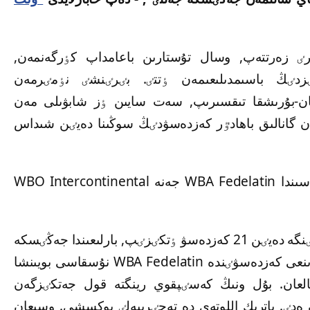
 زەرتتەپ, وسال تۇستارىن باعامداپ كٶرگەنمەن,
دٸڭ باسىمدىلىعىمەن ٶتتٸ. بٸرٸنشٸ نٶمٸرمەن
تان-بۇرىشقا تىقسىرىپ, سەت سايىن ٶز شابۋىلى مەن
ەن
گانالىق باھادٷر كەزدەسۋدٸڭ سوڭىنا دەيٸن شىداس
سىندا
WBA Fedelatin جەنە WBO Intercontinental
ەستەرٸڭٸزگە سالا كەتەيٸك, قانات يسلام بٷگٸنگە دەيٸن 21 كەزدەسۋ ٶتكٸزٸپ, بارلىعىندا جەڭٸسكە
الدىنعى كەزدەسۋٸندە WBA Fedelatin نۇسقاسى بويىنشا
العان. بۇل ونىڭ كەسٸپقوي رينگتە قول جەتكٸزگەن
 ەدٸ. پاتريك اللوتەي دە تەجٸريبەلٸ بوكسشى. وسىعان