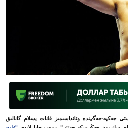
ى جەكپە-جەگٸندە وتانداسىمىز قانات يسلام گانالىق
اي سانىمەن جەڭٸسكە جەتتٸ", - دەپ حابارلايدى
"ۇلت