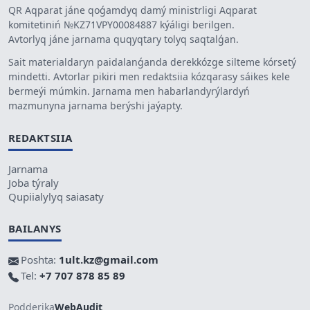
QR Aqparat jáne qoǵamdyq damý ministrligi Aqparat
komitetiniń №KZ71VPY00084887 kýáligi berilgen.
Avtorlyq jáne jarnama quqyqtary tolyq saqtalǵan.
Sait materialdaryn paidalanǵanda derekkózge silteme kórsetý
mindetti. Avtorlar pikiri men redaktsiia kózqarasy sáikes kele
bermeýi múmkin. Jarnama men habarlandyrýlardyń
mazmunyna jarnama berýshi jaýapty.
REDAKTSIIA
Jarnama
Joba týraly
Qupiialylyq saiasaty
BAILANYS
Poshta:
1ult.kz@gmail.com
Tel:
+7 707 878 85 89
Podderjka
WebAudit