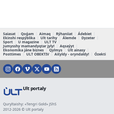
Saiasat
Qoǵam
Aimaq
Rýhaniiat
Ádebiet
Ekinshi respýblika
Ult tarihy
Álemde
Dyzeter
Sport
U magazine
ULT TV
Jumysshy mamandyqtar jyly!
Aqsaýyt
Ekonomika jáne biznes
Qylmys
Ult ainasy
Posttimes
ULT OBEKTIV
Aityldy - oryndaldy!
Ózekti
Ult portaly
Quryltaishy: «Tengri Gold» JShS
2012-2026 © Ult portaly