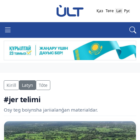
Қаз
Төте
Lat
Рус
Kirill
Latyn
Tóte
#jer telimi
Osy teg boiynsha jariialanǵan materialdar.