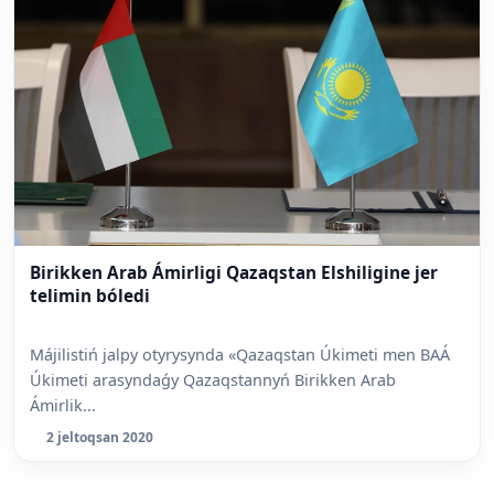
Birikken Arab Ámirligi Qazaqstan Elshiligine jer
telimin bóledi
Májilistiń jalpy otyrysynda «Qazaqstan Úkimeti men BAÁ
Úkimeti arasyndaǵy Qazaqstannyń Birikken Arab
Ámirlik...
2 jeltoqsan 2020