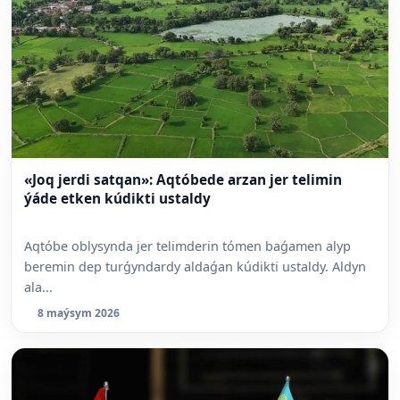
«Joq jerdi satqan»: Aqtóbede arzan jer telimin
ýáde etken kúdikti ustaldy
Aqtóbe oblysynda jer telimderin tómen baǵamen alyp
beremin dep turǵyndardy aldaǵan kúdikti ustaldy. Aldyn
ala...
8 maýsym 2026