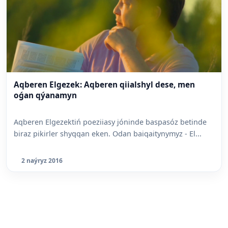
Aqberen Elgezek: Aqberen qiialshyl dese, men
oǵan qýanamyn
Aqberen Elgezektiń poeziiasy jóninde baspasóz betinde
biraz pikirler shyqqan eken. Odan baiqaitynymyz - El...
2 naýryz 2016