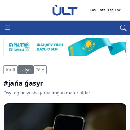
Қаз
Төте
Lat
Рус
Kirill
Latyn
Tóte
#jańa ǵasyr
Osy teg boiynsha jariialanǵan materialdar.