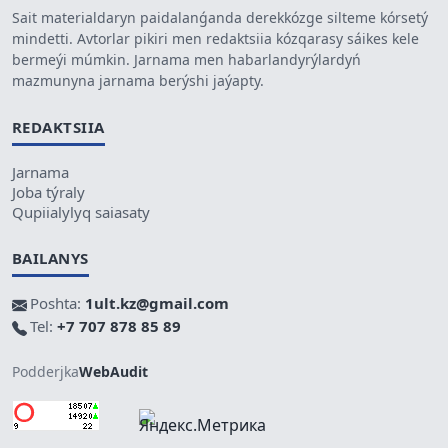
Sait materialdaryn paidalanǵanda derekkózge silteme kórsetý
mindetti. Avtorlar pikiri men redaktsiia kózqarasy sáikes kele
bermeýi múmkin. Jarnama men habarlandyrýlardyń
mazmunyna jarnama berýshi jaýapty.
REDAKTSIIA
Jarnama
Joba týraly
Qupiialylyq saiasaty
BAILANYS
Poshta:
1ult.kz@gmail.com
Tel:
+7 707 878 85 89
Podderjka
WebAudit