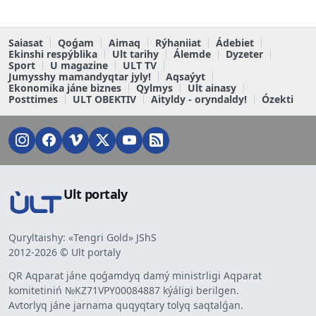
Saiasat
Qoǵam
Aimaq
Rýhaniiat
Ádebiet
Ekinshi respýblika
Ult tarihy
Álemde
Dyzeter
Sport
U magazine
ULT TV
Jumysshy mamandyqtar jyly!
Aqsaýyt
Ekonomika jáne biznes
Qylmys
Ult ainasy
Posttimes
ULT OBEKTIV
Aityldy - oryndaldy!
Ózekti
Ult portaly
Quryltaishy: «Tengri Gold» JShS
2012-2026 © Ult portaly
QR Aqparat jáne qoǵamdyq damý ministrligi Aqparat
komitetiniń №KZ71VPY00084887 kýáligi berilgen.
Avtorlyq jáne jarnama quqyqtary tolyq saqtalǵan.