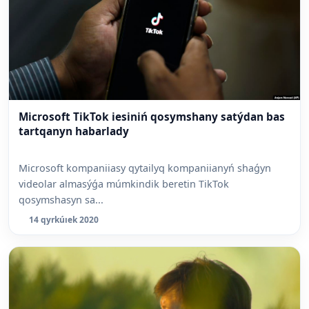
Microsoft TikTok iesiniń qosymshany satýdan bas
tartqanyn habarlady
Microsoft kompaniiasy qytailyq kompaniianyń shaǵyn
videolar almasýǵa múmkindik beretin TikTok
qosymshasyn sa...
14 qyrkúıek 2020