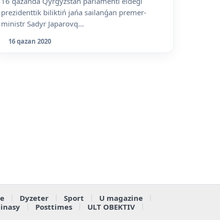
16 qazanda Qyrǵyzstan parlamenti eldegi
prezidenttik biliktiń jańa sailanǵan premer-
ministr Sadyr Japarovq...
16 qazan 2020
e
Dyzeter
Sport
U magazine
ainasy
Posttimes
ULT OBEKTIV