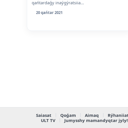
qańtardaǵy inaýgýratsiia...
20 qańtar 2021
Saiasat
Qoǵam
Aimaq
Rýhaniia
ULT TV
Jumysshy mamandyqtar jyly!