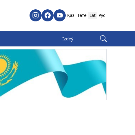
Қаз
Төте
Lat
Рус