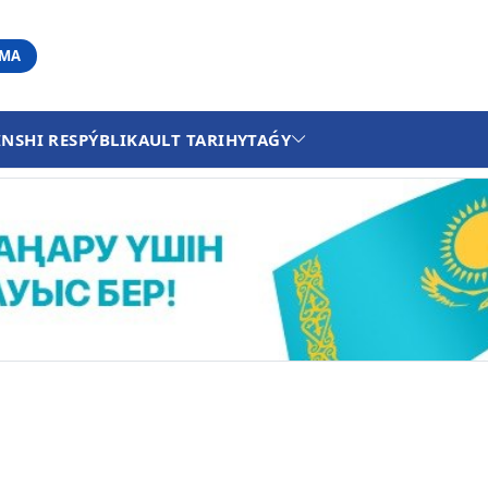
АМА
INSHI RESPÝBLIKA
ULT TARIHY
TAǴY