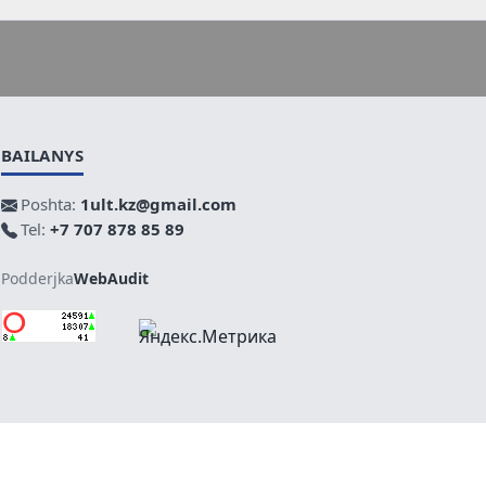
BAILANYS
Poshta:
1ult.kz@gmail.com
Tel:
+7 707 878 85 89
Podderjka
WebAudit