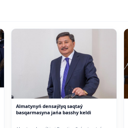
Almatynyń densaýlyq saqtaý
basqarmasyna jańa basshy keldi