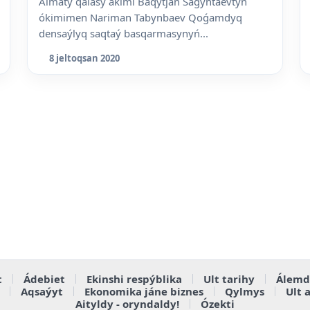
Almaty qalasy ákimi Baqytjan Saǵyntaevtyń
ókimimen Nariman Tabynbaev Qoǵamdyq
densaýlyq saqtaý basqarmasynyń...
8 jeltoqsan 2020
t
Ádebiet
Ekinshi respýblika
Ult tarihy
Álemd
Aqsaýyt
Ekonomika jáne biznes
Qylmys
Ult 
Aityldy - oryndaldy!
Ózekti