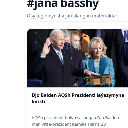
#jańa basshy
Osy teg boiynsha jariialanǵan materialdar.
Djo Baiden AQSh Prezidenti laýazymyna
kiristi
AQSh prezidenti bolyp sailanǵan Djo Baiden
men vitse-prezident Kamala Harris 20