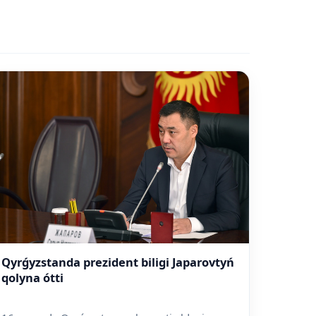
Qyrǵyzstanda prezident biligi Japarovtyń
qolyna ótti