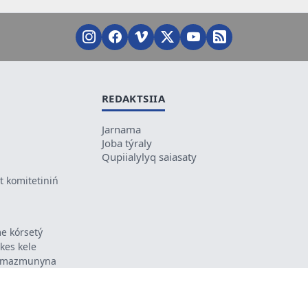
REDAKTSIIA
Jarnama
Joba týraly
Qupiialylyq saiasaty
 komitetiniń
e kórsetý
ikes kele
ń mazmunyna