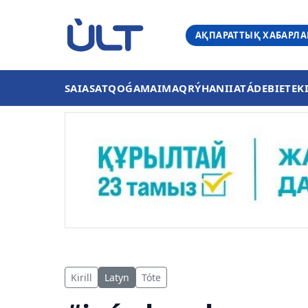
АҚПАРАТТЫҚ ХАБАРЛ
SAIASAT
QOǴAM
AIMAQ
RÝHANIIAT
ÁDEBIET
EK
Kirill
Latyn
Tóte