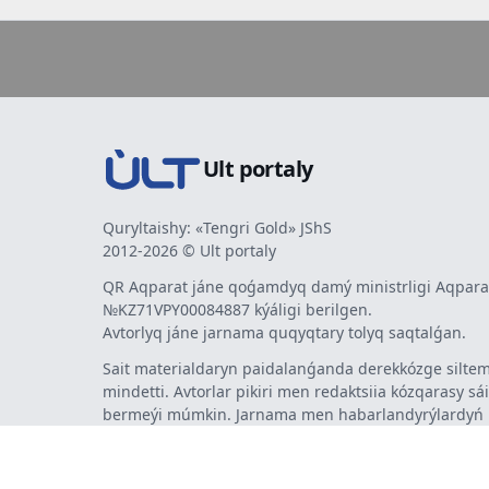
Ult portaly
Quryltaishy: «Tengri Gold» JShS
2012-2026 © Ult portaly
QR Aqparat jáne qoǵamdyq damý ministrligi Aqparat
№KZ71VPY00084887 kýáligi berilgen.
Avtorlyq jáne jarnama quqyqtary tolyq saqtalǵan.
Sait materialdaryn paidalanǵanda derekkózge siltem
mindetti. Avtorlar pikiri men redaktsiia kózqarasy sá
bermeýi múmkin. Jarnama men habarlandyrýlardy
jarnama berýshi jaýapty.