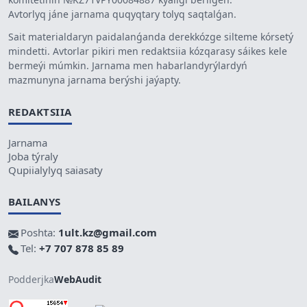
Avtorlyq jáne jarnama quqyqtary tolyq saqtalǵan.
Sait materialdaryn paidalanǵanda derekkózge silteme kórsetý
mindetti. Avtorlar pikiri men redaktsiia kózqarasy sáikes kele
bermeýi múmkin. Jarnama men habarlandyrýlardyń
mazmunyna jarnama berýshi jaýapty.
REDAKTSIIA
Jarnama
Joba týraly
Qupiialylyq saiasaty
BAILANYS
Poshta:
1ult.kz@gmail.com
Tel:
+7 707 878 85 89
Podderjka
WebAudit