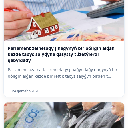
Parlament zeinetaqy jinaǵynyń bir bóligin alǵan
kezde tabys salyǵyna qatysty túzetýlerdi
qabyldady
Parlament azamattar zeinetaqy jinaǵyndaǵy qarjynyń bir
bóligin alǵan kezde bir rettik tabys salyǵyn birden t...
24 qarasha 2020