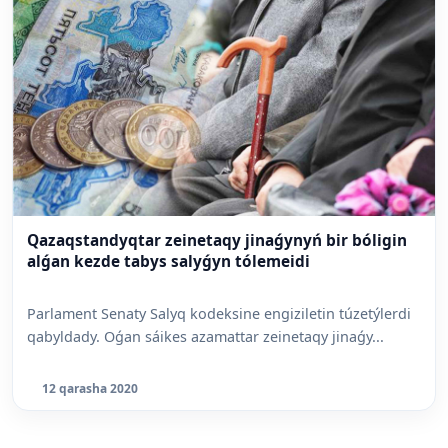
Qazaqstandyqtar zeinetaqy jinaǵynyń bir bóligin
alǵan kezde tabys salyǵyn tólemeidi
Parlament Senaty Salyq kodeksine engiziletin túzetýlerdi
qabyldady. Oǵan sáikes azamattar zeinetaqy jinaǵy...
12 qarasha 2020