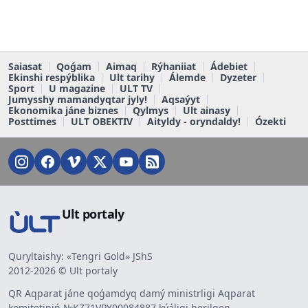
Saiasat
Qoǵam
Aimaq
Rýhaniiat
Ádebiet
Ekinshi respýblika
Ult tarihy
Álemde
Dyzeter
Sport
U magazine
ULT TV
Jumysshy mamandyqtar jyly!
Aqsaýyt
Ekonomika jáne biznes
Qylmys
Ult ainasy
Posttimes
ULT OBEKTIV
Aityldy - oryndaldy!
Ózekti
Ult portaly
Quryltaishy: «Tengri Gold» JShS
2012-2026 © Ult portaly
QR Aqparat jáne qoǵamdyq damý ministrligi Aqparat
komitetiniń №KZ71VPY00084887 kýáligi berilgen.