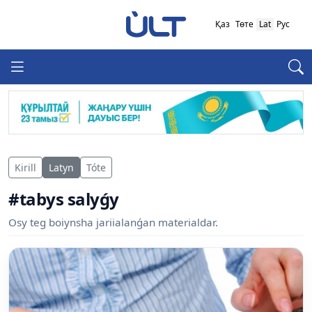
Қаз
Төте
Lat
Рус
Kirill
Latyn
Tóte
#tabys salyǵy
Osy teg boiynsha jariialanǵan materialdar.