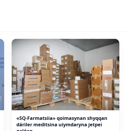
«SQ-Farmatsiia» qoimasynan shyqqan
dáriler meditsina uiymdaryna jetpei
qalǵan