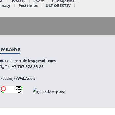
e
Dyzeter
Sport
U magazine
ainasy
Posttimes
ULT OBEKTIV
BAILANYS
Poshta:
1ult.kz@gmail.com
Tel:
+7 707 878 85 89
Podderjka
WebAudit