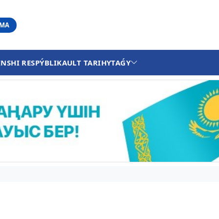
АМА
INSHI RESPÝBLIKA
ULT TARIHY
TAǴY