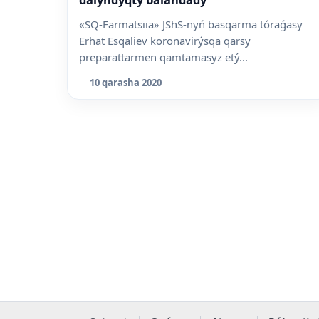
«SQ-Farmatsiia» JShS-nyń basqarma tóraǵasy
Erhat Esqaliev koronavirýsqa qarsy
preparattarmen qamtamasyz etý...
10 qarasha 2020