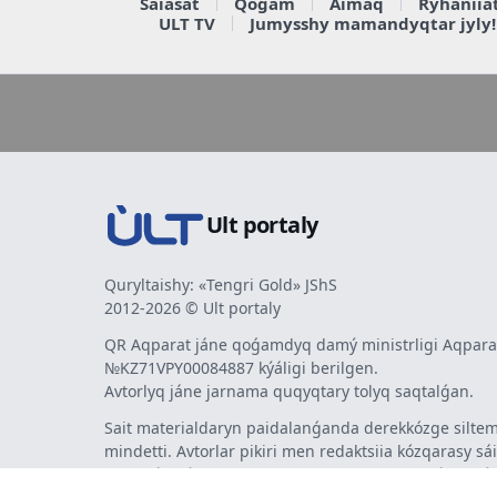
Saiasat
Qoǵam
Aimaq
Rýhaniia
ULT TV
Jumysshy mamandyqtar jyly!
Ult portaly
Quryltaishy: «Tengri Gold» JShS
2012-2026 © Ult portaly
QR Aqparat jáne qoǵamdyq damý ministrligi Aqparat
№KZ71VPY00084887 kýáligi berilgen.
Avtorlyq jáne jarnama quqyqtary tolyq saqtalǵan.
Sait materialdaryn paidalanǵanda derekkózge siltem
mindetti. Avtorlar pikiri men redaktsiia kózqarasy sá
bermeýi múmkin. Jarnama men habarlandyrýlardy