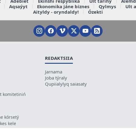
t
Ádebiet
Ekinshi respýblika
Ult tarihy
Álemd
Aqsaýyt
Ekonomika jáne biznes
Qylmys
Ult 
Aityldy - oryndaldy!
Ózekti
REDAKTSIIA
Jarnama
Joba týraly
Qupiialylyq saiasaty
 komitetiniń
e kórsetý
ikes kele
ń mazmunyna