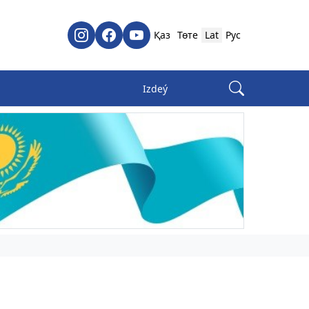
Қаз
Төте
Lat
Рус