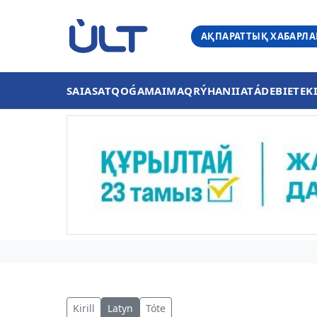
АҚПАРАТТЫҚ ХАБАРЛ
SAIASAT
QOǴAM
AIMAQ
RÝHANIIAT
ÁDEBIET
EK
Kirill
Latyn
Tóte