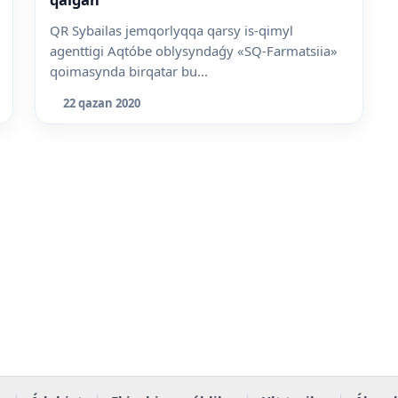
QR Sybailas jemqorlyqqa qarsy is-qimyl
agenttigi Aqtóbe oblysyndaǵy «SQ-Farmatsiia»
qoimasynda birqatar bu...
22 qazan 2020