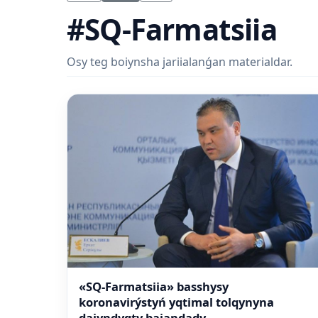
#SQ-Farmatsiia
Osy teg boiynsha jariialanǵan materialdar.
«SQ-Farmatsiia» basshysy
koronavirýstyń yqtimal tolqynyna
daiyndyqty baiandady