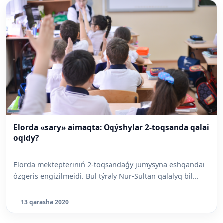
Elorda «sary» aimaqta: Oqýshylar 2-toqsanda qalai
oqidy?
Elorda mektepteriniń 2-toqsandaǵy jumysyna eshqandai
ózgeris engizilmeidi. Bul týraly Nur-Sultan qalalyq bil...
13 qarasha 2020