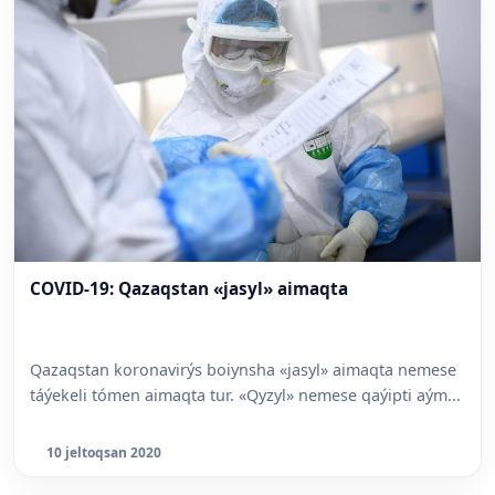
COVID-19: Qazaqstan «jasyl» aimaqta
Qazaqstan koronavirýs boiynsha «jasyl» aimaqta nemese
táýekeli tómen aimaqta tur. «Qyzyl» nemese qaýipti aým...
10 jeltoqsan 2020