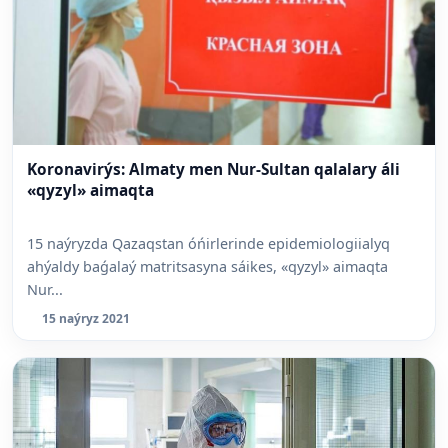
Koronavirýs: Almaty men Nur-Sultan qalalary áli
«qyzyl» aimaqta
15 naýryzda Qazaqstan óńirlerinde epidemiologiialyq
ahýaldy baǵalaý matritsasyna sáikes, «qyzyl» aimaqta
Nur...
15 naýryz 2021