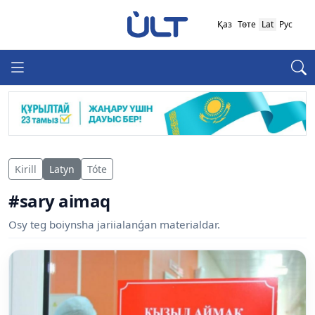
Қаз
Төте
Lat
Рус
Kirill
Latyn
Tóte
#sary aimaq
Osy teg boiynsha jariialanǵan materialdar.