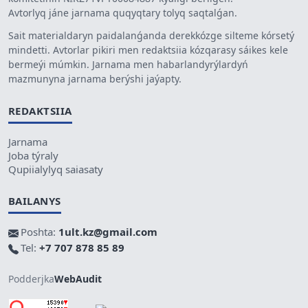
Avtorlyq jáne jarnama quqyqtary tolyq saqtalǵan.
Sait materialdaryn paidalanǵanda derekkózge silteme kórsetý
mindetti. Avtorlar pikiri men redaktsiia kózqarasy sáikes kele
bermeýi múmkin. Jarnama men habarlandyrýlardyń
mazmunyna jarnama berýshi jaýapty.
REDAKTSIIA
Jarnama
Joba týraly
Qupiialylyq saiasaty
BAILANYS
Poshta:
1ult.kz@gmail.com
Tel:
+7 707 878 85 89
Podderjka
WebAudit