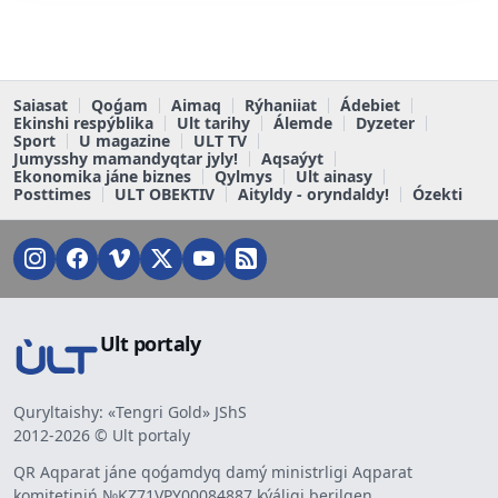
Saiasat
Qoǵam
Aimaq
Rýhaniiat
Ádebiet
Ekinshi respýblika
Ult tarihy
Álemde
Dyzeter
Sport
U magazine
ULT TV
Jumysshy mamandyqtar jyly!
Aqsaýyt
Ekonomika jáne biznes
Qylmys
Ult ainasy
Posttimes
ULT OBEKTIV
Aityldy - oryndaldy!
Ózekti
Ult portaly
Quryltaishy: «Tengri Gold» JShS
2012-2026 © Ult portaly
QR Aqparat jáne qoǵamdyq damý ministrligi Aqparat
komitetiniń №KZ71VPY00084887 kýáligi berilgen.