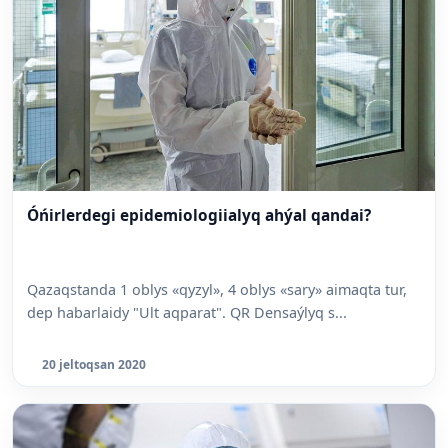
Óńirlerdegi epidemiologiialyq ahýal qandai?
Qazaqstanda 1 oblys «qyzyl», 4 oblys «sary» aimaqta tur,
dep habarlaidy "Ult aqparat". QR Densaýlyq s...
20 jeltoqsan 2020