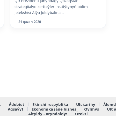
QR Prezidenti janyndaǵy Qazaqstan
strategiialyq zertteýler institýtynyń bólim
jetekshisi Alýa Joldybalina...
21 qazan 2020
t
Ádebiet
Ekinshi respýblika
Ult tarihy
Álemd
Aqsaýyt
Ekonomika jáne biznes
Qylmys
Ult 
Aityldy - oryndaldy!
Ózekti