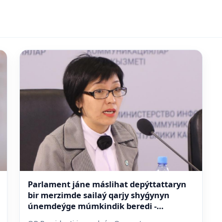
Parlament jáne máslihat depýttattaryn
bir merzimde sailaý qarjy shyǵynyn
únemdeýge múmkindik beredi -
sarapshy