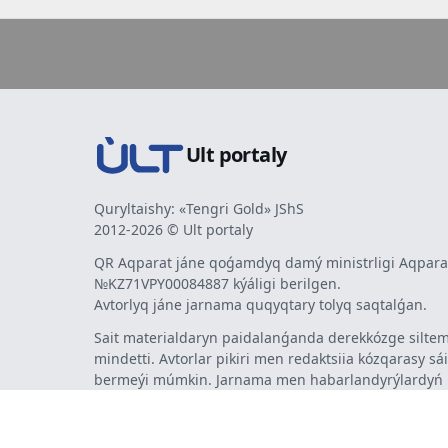
Ult portaly
Quryltaishy: «Tengri Gold» JShS
2012-2026 © Ult portaly
QR Aqparat jáne qoǵamdyq damý ministrligi Aqparat
№KZ71VPY00084887 kýáligi berilgen.
Avtorlyq jáne jarnama quqyqtary tolyq saqtalǵan.
Sait materialdaryn paidalanǵanda derekkózge siltem
mindetti. Avtorlar pikiri men redaktsiia kózqarasy sá
bermeýi múmkin. Jarnama men habarlandyrýlardy
jarnama berýshi jaýapty.