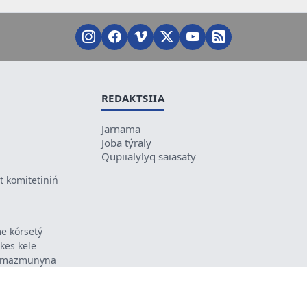
REDAKTSIIA
Jarnama
Joba týraly
Qupiialylyq saiasaty
 komitetiniń
e kórsetý
ikes kele
ń mazmunyna