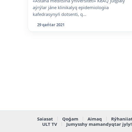
«Astana meditsina ýniversiteti» KeAQ juqpaly
aýrýlar jáne klinikalyq epidemiologiia
kafedrasynyń dotsenti, q...
29 qańtar 2021
Saiasat
Qoǵam
Aimaq
Rýhaniia
ULT TV
Jumysshy mamandyqtar jyly!