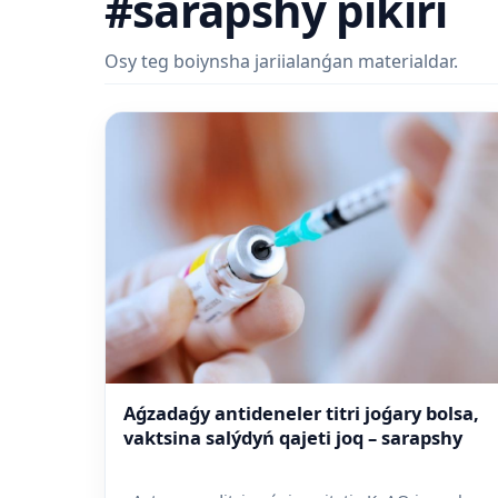
#sarapshy pikiri
Osy teg boiynsha jariialanǵan materialdar.
Aǵzadaǵy antideneler titri joǵary bolsa,
vaktsina salýdyń qajeti joq – sarapshy