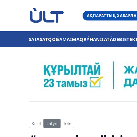
АҚПАРАТТЫҚ ХАБАРЛ
SAIASAT
QOǴAM
AIMAQ
RÝHANIIAT
ÁDEBIET
EK
Kirill
Latyn
Tóte