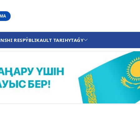
АМА
INSHI RESPÝBLIKA
ULT TARIHY
TAǴY