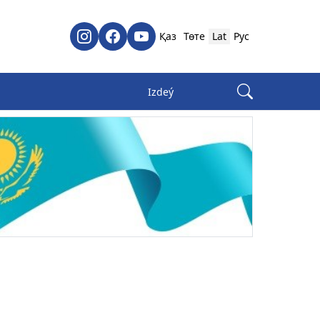
Қаз
Төте
Lat
Рус