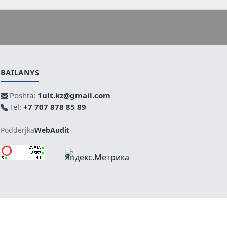
BAILANYS
Poshta:
1ult.kz@gmail.com
Tel:
+7 707 878 85 89
Podderjka
WebAudit