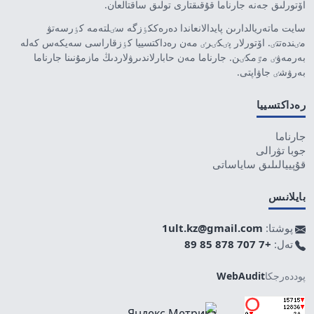
اۆتورلىق جەنە جارناما قۇقىقتارى تولىق ساقتالعان.
سايت ماتەريالدارىن پايدالانعاندا دەرەككٶزگە سٸلتەمە كٶرسەتۋ
مٸندەتتٸ. اۆتورلار پٸكٸرٸ مەن رەداكتسييا كٶزقاراسى سەيكەس كەلە
بەرمەۋٸ مٷمكٸن. جارناما مەن حابارلاندىرۋلاردىڭ مازمۇنىنا جارناما
بەرۋشٸ جاۋاپتى.
رەداكتسييا
جارناما
جوبا تۋرالى
قۇپييالىلىق ساياساتى
بايلانىس
پوشتا:
1ult.kz@gmail.com
تەل:
+7 707 878 85 89
پوددەرجكا
WebAudit