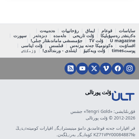
ساياسات
قوعام
ايماق
رۋحانييات
ەدەبيەت
ەكٸنشٸ رەسپۋبليكا
ۇلت تاريحى
ەلەمدە
دىزەتەر
سپورت
U magazine
ۇلت TV
جۇمىسشى ماماندىقتار جىلى!
اقساۋىت
ەكونوميكا جەنە بيزنەس
قىلمىس
ۇلت ايناسى
پوستtimes
ۇلت وبەكتيۆ
ايتىلدى - ورىندالدى!
ٶزەكتٸ
ۇلت پورتالى
قۇرىلتايشى: «Tengri Gold» جشس
2012-2026 © ۇلت پورتالى
قر اقپارات جەنە قوعامدىق دامۋ مينيسترلٸگٸ اقپارات كوميتەتٸنٸڭ
№KZ71VPY00084887 كۋەلٸگٸ بەرٸلگەن.