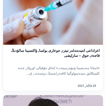
اعزاداعى انتيدەنەلەر تيترٸ جوعارى بولسا, ۆاكتسينا سالۋدىڭ
قاجەتٸ جوق – ساراپشى
«استانا مەديتسينا ۋنيۆەرسيتەتٸ» كەاق جۇقپالى اۋرۋلار جەنە
كلينيكالىق ەپيدەميولوگييا كافەدراسىنىڭ دوتسەنتٸ, ق...
29 قاڭتار 2021