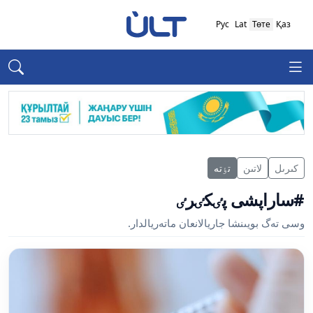
Рус
Lat
Төте
Қаз
كىرىل
لاتىن
تٶتە
#ساراپشى پٸكٸرٸ
وسى تەگ بويىنشا جاريالانعان ماتەريالدار.