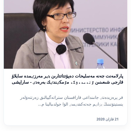
پارلامەنت جەنە مەسليحات دەپۋتتاتتارىن بٸر مەرزٸمدە سايلاۋ
قارجى شىعىنىن ٷنەمدەۋگە مٷمكٸندٸك بەرەدٸ - ساراپشى
قر پرەزيدەنتٸ جانىنداعى قازاقستان ستراتەگييالىق زەرتتەۋلەر
ينستيتۋتىنىڭ بٶلٸم جەتەكشٸسٸ الۋا جولدىبالينا م...
21 قازان 2020