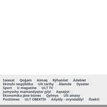
Saiasat
Qoǵam
Aimaq
Rýhaniiat
Ádebiet
Ekinshi respýblika
Ult tarihy
Álemde
Dyzeter
Sport
U magazine
ULT TV
Jumysshy mamandyqtar jyly!
Aqsaýyt
Ekonomika jáne biznes
Qylmys
Ult ainasy
Posttimes
ULT OBEKTIV
Aityldy - oryndaldy!
Ózekti