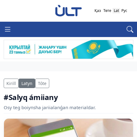
Қаз
Төте
Lat
Рус
Kirill
Latyn
Tóte
#Salyq ámiiany
Osy teg boiynsha jariialanǵan materialdar.