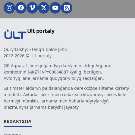
Ult portaly
Quryltaishy: «Tengri Gold» JShS
2012-2026 © Ult portaly
QR Aqparat jáne qoǵamdyq damý ministrligi Aqparat
komitetiniń №KZ71VPY00084887 kýáligi berilgen.
Avtorlyq jáne jarnama quqyqtary tolyq saqtalǵan.
Sait materialdaryn paidalanǵanda derekkózge silteme kórsetý
mindetti. Avtorlar pikiri men redaktsiia kózqarasy sáikes kele
bermeýi múmkin. Jarnama men habarlandyrýlardyń
mazmunyna jarnama berýshi jaýapty.
REDAKTSIIA
Jarnama