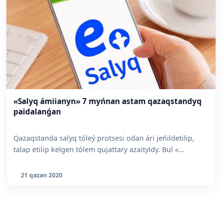
«Salyq ámiianyn» 7 myńnan astam qazaqstandyq
paidalanǵan
Qazaqstanda salyq tóleý protsesi odan ári jeńildetilip,
talap etilip kelgen tólem qujattary azaityldy. Bul «...
21 qazan 2020