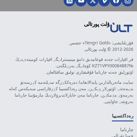
ۇلت پورتالى
قۇرىلتايشى: «Tengri Gold» جشس
2012-2026 © ۇلت پورتالى
قر اقپارات جەنە قوعامدىق دامۋ مينيسترلٸگٸ اقپارات كوميتەتٸنٸڭ
№KZ71VPY00084887 كۋەلٸگٸ بەرٸلگەن.
اۆتورلىق جەنە جارناما قۇقىقتارى تولىق ساقتالعان.
سايت ماتەريالدارىن پايدالانعاندا دەرەككٶزگە سٸلتەمە كٶرسەتۋ
مٸندەتتٸ. اۆتورلار پٸكٸرٸ مەن رەداكتسييا كٶزقاراسى سەيكەس كەلە
بەرمەۋٸ مٷمكٸن. جارناما مەن حابارلاندىرۋلاردىڭ مازمۇنىنا جارناما
بەرۋشٸ جاۋاپتى.
رەداكتسييا
جارناما
جوبا تۋرالى