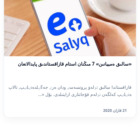
«سالىق ەمييانىن» 7 مىڭنان استام قازاقستاندىق پايدالانعان
قازاقستاندا سالىق تٶلەۋ پروتسەسٸ ودان ەرٸ جەڭٸلدەتٸلٸپ, تالاپ
ەتٸلٸپ كەلگەن تٶلەم قۇجاتتارى ازايتىلدى. بۇل «...
21 قازان 2020