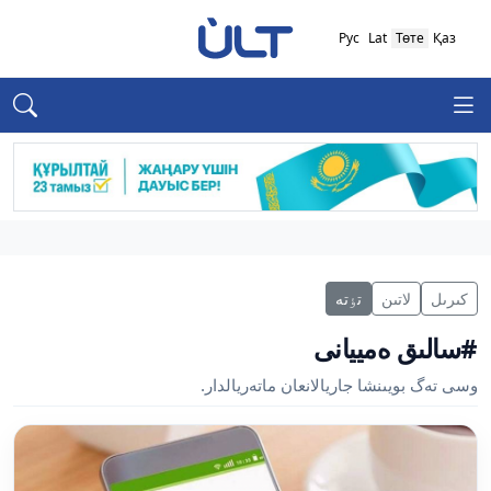
Рус
Lat
Төте
Қаз
كىرىل
لاتىن
تٶتە
#سالىق ەمييانى
وسى تەگ بويىنشا جاريالانعان ماتەريالدار.