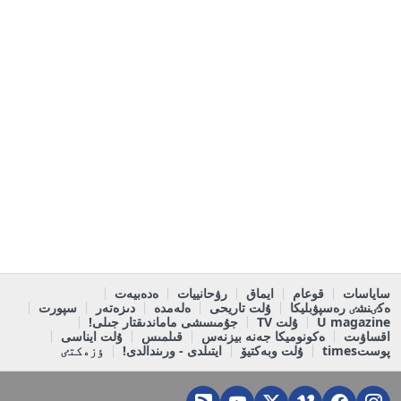
ساياسات
قوعام
ايماق
رۋحانييات
ەدەبيەت
ەكٸنشٸ رەسپۋبليكا
ۇلت تاريحى
ەلەمدە
دىزەتەر
سپورت
U magazine
ۇلت TV
جۇمىسشى ماماندىقتار جىلى!
اقساۋىت
ەكونوميكا جەنە بيزنەس
قىلمىس
ۇلت ايناسى
پوستtimes
ۇلت وبەكتيۆ
ايتىلدى - ورىندالدى!
ٶزەكتٸ