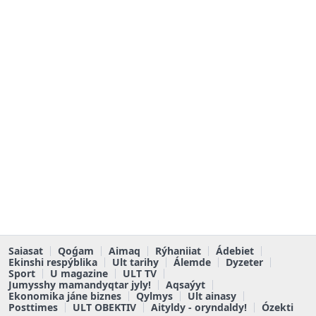
Saiasat
Qoǵam
Aimaq
Rýhaniiat
Ádebiet
Ekinshi respýblika
Ult tarihy
Álemde
Dyzeter
Sport
U magazine
ULT TV
Jumysshy mamandyqtar jyly!
Aqsaýyt
Ekonomika jáne biznes
Qylmys
Ult ainasy
Posttimes
ULT OBEKTIV
Aityldy - oryndaldy!
Ózekti