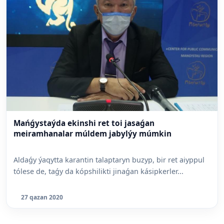
Mańǵystaýda ekinshi ret toi jasaǵan
meiramhanalar múldem jabylýy múmkin
Aldaǵy ýaqytta karantin talaptaryn buzyp, bir ret aiyppul
tólese de, taǵy da kópshilikti jinaǵan kásipkerler...
27 qazan 2020