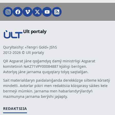
Ult portaly
Quryltaishy: «Tengri Gold» JShS
2012-2026 © Ult portaly
QR Aqparat jáne qoǵamdyq damý ministrligi Aqparat
komitetiniń №KZ71VPY00084887 kýáligi berilgen.
Avtorlyq jáne jarnama quqyqtary tolyq saqtalǵan.
Sait materialdaryn paidalanǵanda derekkózge silteme kórsetý
mindetti. Avtorlar pikiri men redaktsiia kózqarasy sáikes kele
bermeýi múmkin. Jarnama men habarlandyrýlardyń
mazmunyna jarnama berýshi jaýapty.
REDAKTSIIA