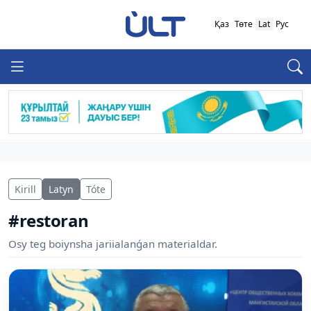
Қаз
Төте
Lat
Рус
Kirill
Latyn
Tóte
#restoran
Osy teg boiynsha jariialanǵan materialdar.