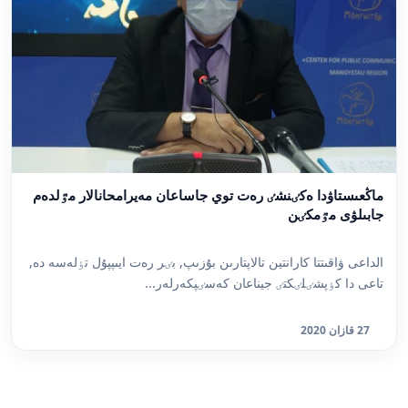
ماڭعىستاۋدا ەكٸنشٸ رەت توي جاساعان مەيرامحانالار مٷلدەم
جابىلۋى مٷمكٸن
الداعى ۋاقىتتا كارانتين تالاپتارىن بۇزىپ, بٸر رەت ايىپپۇل تٶلەسە دە,
تاعى دا كٶپشٸلٸكتٸ جيناعان كەسٸپكەرلەر...
27 قازان 2020