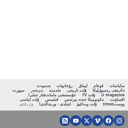
ساياسات
قوعام
ايماق
رۋحانييات
ەدەبيەت
ەكٸنشٸ رەسپۋبليكا
ۇلت تاريحى
ەلەمدە
دىزەتەر
سپورت
U magazine
ۇلت TV
جۇمىسشى ماماندىقتار جىلى!
اقساۋىت
ەكونوميكا جەنە بيزنەس
قىلمىس
ۇلت ايناسى
پوستtimes
ۇلت وبەكتيۆ
ايتىلدى - ورىندالدى!
ٶزەكتٸ