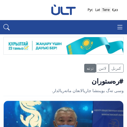
Рус
Lat
Төте
Қаз
كىرىل
لاتىن
تٶتە
#رەستوران
وسى تەگ بويىنشا جاريالانعان ماتەريالدار.