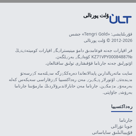
ۇلت پورتالى
قۇرىلتايشى: «Tengri Gold» جشس
2012-2026 © ۇلت پورتالى
قر اقپارات جەنە قوعامدىق دامۋ مينيسترلٸگٸ اقپارات كوميتەتٸنٸڭ
№KZ71VPY00084887 كۋەلٸگٸ بەرٸلگەن.
اۆتورلىق جەنە جارناما قۇقىقتارى تولىق ساقتالعان.
سايت ماتەريالدارىن پايدالانعاندا دەرەككٶزگە سٸلتەمە كٶرسەتۋ
مٸندەتتٸ. اۆتورلار پٸكٸرٸ مەن رەداكتسييا كٶزقاراسى سەيكەس كەلە
بەرمەۋٸ مٷمكٸن. جارناما مەن حابارلاندىرۋلاردىڭ مازمۇنىنا جارناما
بەرۋشٸ جاۋاپتى.
رەداكتسييا
جارناما
جوبا تۋرالى
قۇپييالىلىق ساياساتى