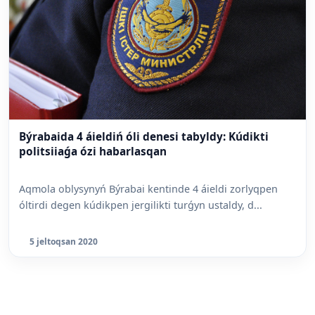
Býrabaida 4 áieldiń óli denesi tabyldy: Kúdikti
politsiiaǵa ózi habarlasqan
Aqmola oblysynyń Býrabai kentinde 4 áieldi zorlyqpen
óltirdi degen kúdikpen jergilikti turǵyn ustaldy, d...
5 jeltoqsan 2020