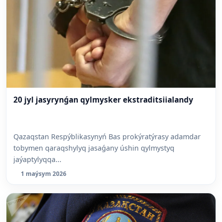
20 jyl jasyrynǵan qylmysker ekstraditsiialandy
Qazaqstan Respýblikasynyń Bas prokýratýrasy adamdar
tobymen qaraqshylyq jasaǵany úshin qylmystyq
jaýaptylyqqa...
1 maýsym 2026