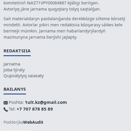
komitetiniń №KZ71VPY00084887 kýáligi berilgen.
Avtorlyq jáne jarnama quqyqtary tolyq saqtalǵan.
Sait materialdaryn paidalanǵanda derekkózge silteme kórsetý
mindetti. Avtorlar pikiri men redaktsiia kózqarasy sáikes kele
bermeýi múmkin. Jarnama men habarlandyrýlardyń
mazmunyna jarnama berýshi jaýapty.
REDAKTSIIA
Jarnama
Joba týraly
Qupiialylyq saiasaty
BAILANYS
Poshta:
1ult.kz@gmail.com
Tel:
+7 707 878 85 89
Podderjka
WebAudit