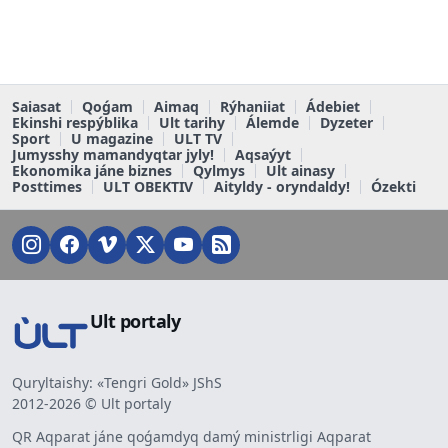
Saiasat
Qoǵam
Aimaq
Rýhaniiat
Ádebiet
Ekinshi respýblika
Ult tarihy
Álemde
Dyzeter
Sport
U magazine
ULT TV
Jumysshy mamandyqtar jyly!
Aqsaýyt
Ekonomika jáne biznes
Qylmys
Ult ainasy
Posttimes
ULT OBEKTIV
Aityldy - oryndaldy!
Ózekti
Ult portaly
Quryltaishy: «Tengri Gold» JShS
2012-2026 © Ult portaly
QR Aqparat jáne qoǵamdyq damý ministrligi Aqparat