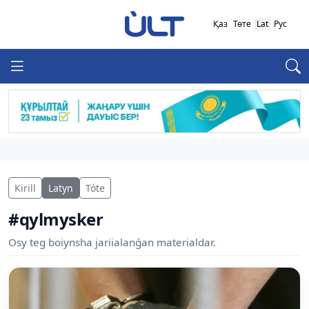
Қаз
Төте
Lat
Рус
Kirill
Latyn
Tóte
#qylmysker
Osy teg boiynsha jariialanǵan materialdar.