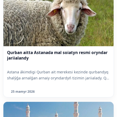
Qurban aitta Astanada mal soiatyn resmi oryndar
jariialandy
Astana ákimdigi Qurban ait merekesi kezinde qurbandyq
shalýǵa arnalǵan arnaiy oryndardyń tizimin jariialady. Q...
25 mamyr 2026