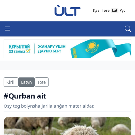
Қаз
Төте
Lat
Рус
Kirill
Latyn
Tóte
#Qurban ait
Osy teg boiynsha jariialanǵan materialdar.