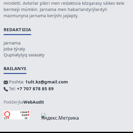
mindetti. Avtorlar pikiri men redaktsiia kózqarasy sáikes kele
bermeýi múmkin. Jarnama men habarlandyrýlardyń
mazmunyna jarnama berýshi jaýapty.
REDAKTSIIA
Jarnama
Joba týraly
Qupiialylyq saiasaty
BAILANYS
Poshta:
1ult.kz@gmail.com
Tel:
+7 707 878 85 89
Podderjka
WebAudit