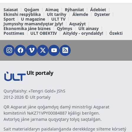
Saiasat
Qoǵam
Aimaq
Rýhaniiat
Ádebiet
Ekinshi respýblika
Ult tarihy
Álemde
Dyzeter
Sport
U magazine
ULT TV
Jumysshy mamandyqtar jyly!
Aqsaýyt
Ekonomika jáne biznes
Qylmys
Ult ainasy
Posttimes
ULT OBEKTIV
Aityldy - oryndaldy!
Ózekti
Ult portaly
Quryltaishy: «Tengri Gold» JShS
2012-2026 © Ult portaly
QR Aqparat jáne qoǵamdyq damý ministrligi Aqparat
komitetiniń №KZ71VPY00084887 kýáligi berilgen.
Avtorlyq jáne jarnama quqyqtary tolyq saqtalǵan.
Sait materialdaryn paidalanǵanda derekkózge silteme kórsetý