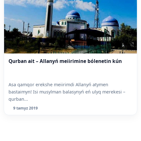
Qurban ait – Allanyń meiirimine bólenetin kún
Asa qamqor erekshe meiirimdi Allanyń atymen
bastaimyn! Isi musylman balasynyń eń ulyq merekesi –
qurban...
9 tamyz 2019