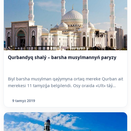
Qurbandyq shalý – barsha musylmannyń paryzy
Biyl barsha musylman qaýymyna ortaq mereke Qurban ait
merekesi 11 tamyzǵa belgilendi. Osy oraida «Ult» táý...
9 tamyz 2019